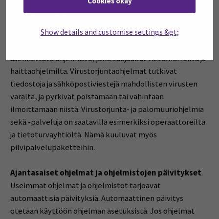
Cookies okay
jne. Ohjeet löytyvät sovelluksista.
Show details and customise settings &gt;
Palomuuri ja virustorjunnat
. Palomuuri on joko
erillinen laite tai tietokoneelle ja mobiililaitteelle
asennettava ohjelmisto, jolla suojaudut tietomurroilta ja
haittaohjelmilta. Virustorjuntaohjelmat tutkivat
tiedostoja ja sähköpostiviestejä mahdollisten virusten
varalta, ja pyrkivät poistamaan tai vähintään
ilmoittamaan niistä. Virustorjunta- ja palomuuriohjelmia
sekä -palveluja on saatavilla esimerkiksi operaattoreilta
ja tietoturvayhtiöltä. Nämä kuuluvat myös
pilvipalvelupaketteihin.
Ajantasaiset ohjelmat ja ohjelmistojen päivitykset
.
Useimmat ohjelmat ja ohjelmistot tarjoavat
automaattisia päivityksiä. Automaattinen päivitys
otetaan käyttöön ohjelman asetuksista. Jos ohjelmat