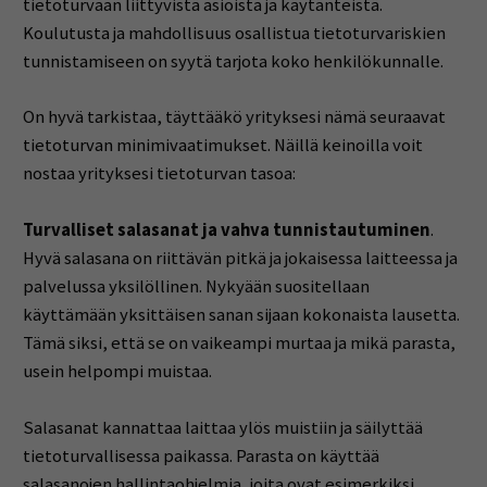
tietoturvaan liittyvistä asioista ja käytänteistä.
Koulutusta ja mahdollisuus osallistua tietoturvariskien
tunnistamiseen on syytä tarjota koko henkilökunnalle.
On hyvä tarkistaa, täyttääkö yrityksesi nämä seuraavat
tietoturvan minimivaatimukset. Näillä keinoilla voit
nostaa yrityksesi tietoturvan tasoa:
Turvalliset salasanat ja vahva tunnistautuminen
.
Hyvä salasana on riittävän pitkä ja jokaisessa laitteessa ja
palvelussa yksilöllinen. Nykyään suositellaan
käyttämään yksittäisen sanan sijaan kokonaista lausetta.
Tämä siksi, että se on vaikeampi murtaa ja mikä parasta,
usein helpompi muistaa.
Salasanat kannattaa laittaa ylös muistiin ja säilyttää
tietoturvallisessa paikassa. Parasta on käyttää
salasanojen hallintaohjelmia, joita ovat esimerkiksi