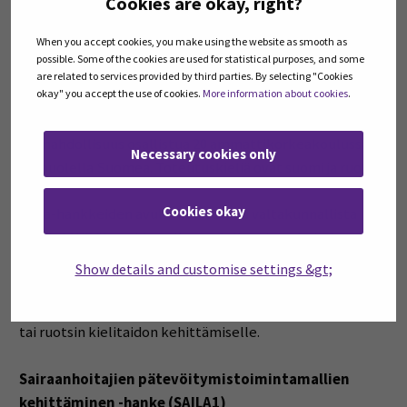
Cookies are okay, right?
Sairaanhoitajan laillistaminen Suomessa -hankkeet
(SAILA) tarjoaa EU/ETA-maiden ulkopuolella
When you accept cookies, you make using the website as smooth as
sairaanhoitajan tutkinnon suorittaneille mahdollisuuden
possible. Some of the cookies are used for statistical purposes, and some
osaamisen arviointiin ja tarvittaviin lisäopintoihin
are related to services provided by third parties. By selecting "Cookies
okay" you accept the use of cookies.
More information about cookies
.
Valviran myöntämän ammatillisen laillistuksen
saamiseksi Suomessa. Sairaanhoitajan laillistamisväylälle
on mahdollisuus osallistua 20 ammattikorkeakoulussa
Necessary cookies only
eri puolella Suomea. Toteutuskieliä ovat suomi ja ruotsi.
Cookies okay
Saila-hankkeiden avulla kehitetään valtakunnallista
mallia EU/ETA-maiden ulkopuolella sairaanhoitajan
tutkinnon suorittaneiden laillistukseen liittyvälle
Show details and customise settings &gt;
osaamisen arvioinnille, kuulusteluille ja kuulusteluihin
valmentavalle koulutukselle sekä ammatillisen suomen
tai ruotsin kielitaidon kehittämiselle.
Sairaanhoitajien pätevöitymistoimintamallien
kehittäminen -hanke (SAILA1)