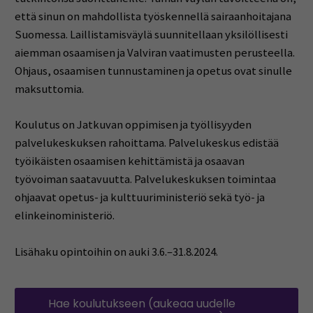
että sinun on mahdollista työskennellä sairaanhoitajana
Suomessa. Laillistamisväylä suunnitellaan yksilöllisesti
aiemman osaamisen ja Valviran vaatimusten perusteella.
Ohjaus, osaamisen tunnustaminen ja opetus ovat sinulle
maksuttomia.
Koulutus on Jatkuvan oppimisen ja työllisyyden
palvelukeskuksen rahoittama. Palvelukeskus edistää
työikäisten osaamisen kehittämistä ja osaavan
työvoiman saatavuutta. Palvelukeskuksen toimintaa
ohjaavat opetus- ja kulttuuriministeriö sekä työ- ja
elinkeinoministeriö.
Lisähaku opintoihin on auki 3.6.–31.8.2024.
Hae koulutukseen (aukeaa uudelle