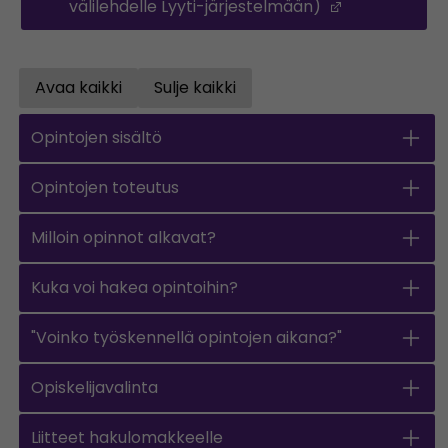
välilehdelle Lyyti-järjestelmään)
(Opens in a
Avaa kaikki
Sulje kaikki
Open all accordions
Sulje kaikki
Opintojen sisältö
Opintojen toteutus
Milloin opinnot alkavat?
Kuka voi hakea opintoihin?
"Voinko työskennellä opintojen aikana?"
Opiskelijavalinta
Liitteet hakulomakkeelle