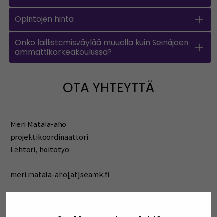
Opintojen hinta
Onko laillistamisväylää muualla kuin Seinäjoen
ammattikorkeakoulussa?
OTA YHTEYTTÄ
Meri Matala-aho
projektikoordinaattori
Lehtori, hoitotyö
meri.matala-aho[at]seamk.fi
Hanketiedot