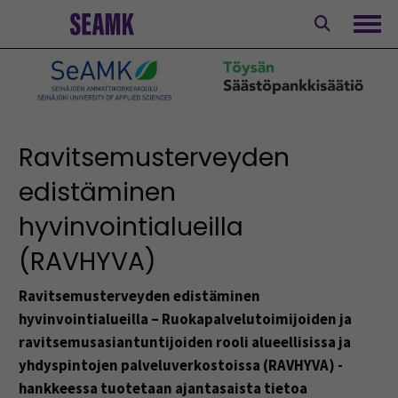
Siirry
sisältöön
Avaa
Ravitsemusterveyden
edistäminen
hyvinvointialueilla
(RAVHYVA)
Ravitsemusterveyden edistäminen
hyvinvointialueilla – Ruokapalvelutoimijoiden ja
ravitsemusasiantuntijoiden rooli alueellisissa ja
yhdyspintojen palveluverkostoissa (RAVHYVA) -
hankkeessa tuotetaan ajantasaista tietoa