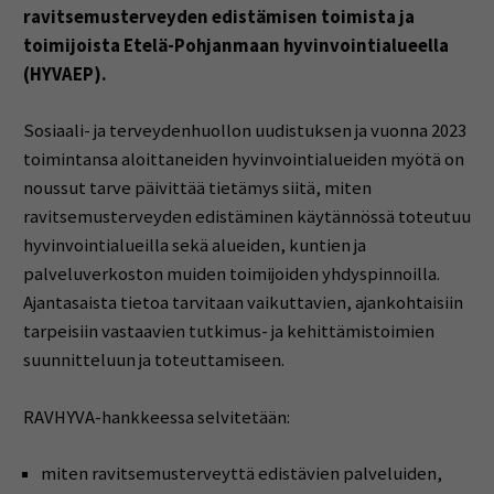
ravitsemusterveyden edistämisen toimista ja
toimijoista Etelä-Pohjanmaan hyvinvointialueella
(HYVAEP).
Sosiaali- ja terveydenhuollon uudistuksen ja vuonna 2023
toimintansa aloittaneiden hyvinvointialueiden myötä on
noussut tarve päivittää tietämys siitä, miten
ravitsemusterveyden edistäminen käytännössä toteutuu
hyvinvointialueilla sekä alueiden, kuntien ja
palveluverkoston muiden toimijoiden yhdyspinnoilla.
Ajantasaista tietoa tarvitaan vaikuttavien, ajankohtaisiin
tarpeisiin vastaavien tutkimus- ja kehittämistoimien
suunnitteluun ja toteuttamiseen.
RAVHYVA-hankkeessa selvitetään:
miten ravitsemusterveyttä edistävien palveluiden,