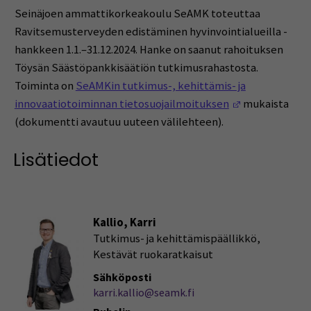
Seinäjoen ammattikorkeakoulu SeAMK toteuttaa
Ravitsemusterveyden edistäminen hyvinvointialueilla -
hankkeen 1.1.–31.12.2024. Hanke on saanut rahoituksen
Töysän Säästöpankkisäätiön tutkimusrahastosta.
Toiminta on
SeAMKin tutkimus-, kehittämis- ja
(Opens in a n
innovaatiotoiminnan tietosuojailmoituksen
mukaista
(dokumentti avautuu uuteen välilehteen).
Lisätiedot
Kallio, Karri
Tutkimus- ja kehittämispäällikkö,
Kestävät ruokaratkaisut
Sähköposti
karri.kallio@seamk.fi