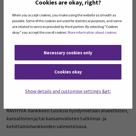
tuottavien toimijoiden roolista
Cookies are okay, right?
tehdään ehdotus ravitsemusterveyttä edistävien
When you accept cookies, you make using the website as smooth as
palveluiden, erityisesti
possible. Some of the cookies are used for statistical purposes, and some
ravitsemusasiantuntijapalveluiden ja julkisten
are related to services provided by third parties. By selecting "Cookies
ruokapalveluiden, kehittämisestä.
okay" you accept the use of cookies.
More information about cookies
.
Selvityksen aineistona käytetään verkkoaineistoja ja
Necessary cookies only
soveltuvaa kirjallisuutta. Lisäksi haastatellaan Etelä-
Pohjanmaan hyvinvointialueen toimijoita. Kuvauksen ja
kehittämisehdotuksen laatimisessa hyödynnetään myös
Cookies okay
yhteiskehittämistä järjestämällä syksyllä 2024 työpaja
ravitsemusterveyden edistämiseen osallistuvien
Show details and customise settings &gt;
toimijoiden kanssa.
RAVHYVA-hankkeen tuloksia hyödynnetään alueellisten,
kansallisten ja/tai kansainvälisten tutkimus- ja
kehittämishankkeiden valmistelussa.