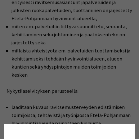
erityisesti ravitsemusasiantuntijapalveluiden ja
julkisten ruokapalveluiden, tuottaminen on järjestetty
Etelä-Pohjanmaan hyvinvointialueella,
miten em. palveluihin liittyvä suunnittelu, seuranta,
kehittäminen sekä johtaminen ja päätöksenteko on
järjestetty sekä
millaista yhteistyötä em. palveluiden tuottamiseksi ja
kehittämiseksi tehdään hyvinvointialueen, alueen
kuntien sekä yhdyspintojen muiden toimijoiden
kesken.
Nykytilaselvityksen perusteella:
laaditaan kuvaus ravitsemusterveyden edistämisen
toimijoista, tehtävistä ja työnjaosta Etelä-Pohjanmaan
hyvinvointialueella painottaen kuvausta
ravitsemusasiantuntijoiden ja julkisia ruokapalveluita