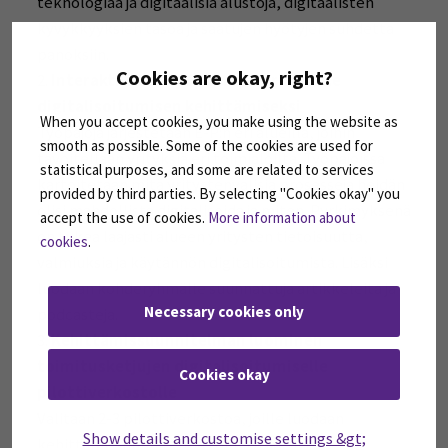
teknologiaa ja digitaalisia alustoja, digitaalisten
kyvykkyyksien tasoa ja saatujen hyötyjen suhdetta
panoksiin.
Cookies are okay, right?
Interaktiiviset työpajat pk-yrityksille
digitalisoitumisen kehittämiseksi
When you accept cookies, you make using the website as
Työpajoja järjestetään E-P:n eri alueilla, joihin
smooth as possible. Some of the cookies are used for
tavoitellaan yrityksiä eri toimialoilta. Työpajoissa
statistical purposes, and some are related to services
kartoitetaan mitä yritystenvälisiä prosesseja heidän
provided by third parties. By selecting "Cookies okay" you
olisi mahdollista digitalisoida ja miten. Pyrkimyksenä
accept the use of cookies.
More information about
on tukea laajasti alueen yritysten tietoisuutta,
cookies
.
valmiuksia ja käytännön digitalisoitumista. Lisäksi
luodaan kohderyhmälle suunnattuja artikkeleita ja
Necessary cookies only
podcasteja.
Kehittämissuunnitelman luominen
toimitusketjujen digitalisoitumiselle
Cookies okay
pilottiverkostolle
Valitaan 2-3 pilottiverkostoa, joille luodaan
Show details and customise settings &gt;
kehittämissuunnitelma toimitusketjujen