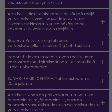
teollisuuden alan yrityksissä
Artikkeli: Toimittajakokemus on tärkeä tekijä
yritysverkostossa- SeAMKin ja VY:n juuri
julkaistu tutkimus luo uutta näkökulmaa
kokemuksiin vaikuttaviin tekijöihin
Raportti: Yritysten digitalisaatio
verkostotasolla - tuloksia DigiNet-testistä
Raportti: Tiekartta valmistavan teollisuuden
verkostotason digitalisaatioon - esimerkkejä
Etelä-Pohjanmaalta
SeAMK-SAMK-CENTRIA: Tutkimusfoorumin
2025 julkaisu
Artikkeli: ”Siihen on pakko varautua. Se tulee
enemmin tai myöhemmin” – yritysten
huomioita vastuullisuudesta ja digitaalisuudesta
yritysverkostoissa