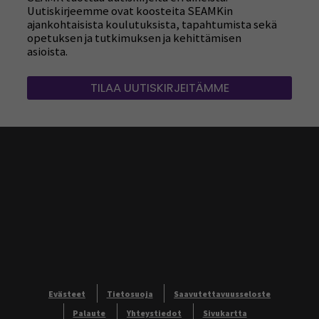
Uutiskirjeemme ovat koosteita SEAMKin
ajankohtaisista koulutuksista, tapahtumista sekä
opetuksen ja tutkimuksen ja kehittämisen
asioista.
TILAA UUTISKIRJEITÄMME
Evästeet
Tietosuoja
Saavutettavuusseloste
Palaute
Yhteystiedot
Sivukartta