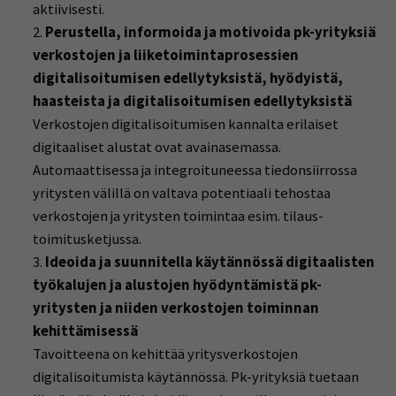
aktiivisesti.
Perustella, informoida ja motivoida pk-yrityksiä
verkostojen ja liiketoimintaprosessien
digitalisoitumisen edellytyksistä, hyödyistä,
haasteista ja digitalisoitumisen edellytyksistä
Verkostojen digitalisoitumisen kannalta erilaiset
digitaaliset alustat ovat avainasemassa.
Automaattisessa ja integroituneessa tiedonsiirrossa
yritysten välillä on valtava potentiaali tehostaa
verkostojen ja yritysten toimintaa esim. tilaus-
toimitusketjussa.
Ideoida ja suunnitella käytännössä digitaalisten
työkalujen ja alustojen hyödyntämistä pk-
yritysten ja niiden verkostojen toiminnan
kehittämisessä
Tavoitteena on kehittää yritysverkostojen
digitalisoitumista käytännössä. Pk-yrityksiä tuetaan