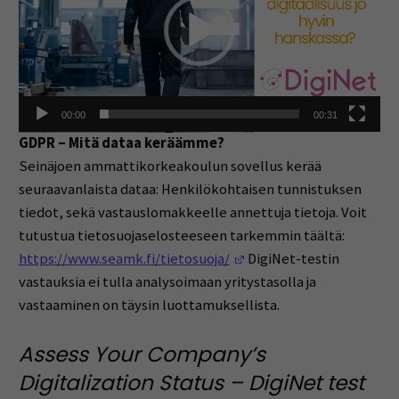
00:00
00:31
GDPR – Mitä dataa keräämme?
Seinäjoen ammattikorkeakoulun sovellus kerää
seuraavanlaista dataa: Henkilökohtaisen tunnistuksen
tiedot, sekä vastauslomakkeelle annettuja tietoja. Voit
tutustua tietosuojaselosteeseen tarkemmin täältä:
(Opens in a new window
https://www.seamk.fi/tietosuoja/
DigiNet-testin
vastauksia ei tulla analysoimaan yritystasolla ja
vastaaminen on täysin luottamuksellista.
Assess Your Company’s
Digitalization Status – DigiNet test