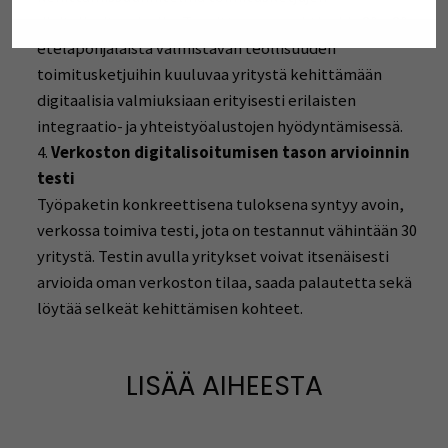
digitalisoitumiselle. Tavoitteena on aktivoida 20 – 30
eteläpohjalaista valmistavan teollisuuden
toimitusketjuihin kuuluvaa yritystä kehittämään
digitaalisia valmiuksiaan erityisesti erilaisten
integraatio- ja yhteistyöalustojen hyödyntämisessä.
Verkoston digitalisoitumisen tason arvioinnin
testi
Työpaketin konkreettisena tuloksena syntyy avoin,
verkossa toimiva testi, jota on testannut vähintään 30
yritystä. Testin avulla yritykset voivat itsenäisesti
arvioida oman verkoston tilaa, saada palautetta sekä
löytää selkeät kehittämisen kohteet.
LISÄÄ AIHEESTA