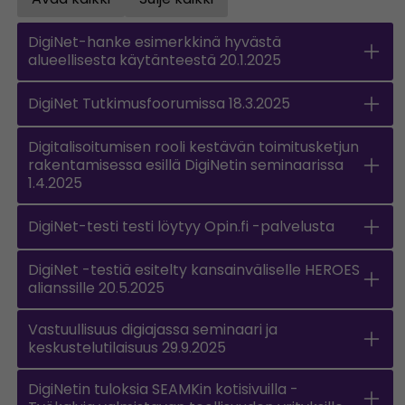
Open all accordions
Sulje kaikki
DigiNet-hanke esimerkkinä hyvästä
alueellisesta käytänteestä 20.1.2025
DigiNet Tutkimusfoorumissa 18.3.2025
Digitalisoitumisen rooli kestävän toimitusketjun
rakentamisessa esillä DigiNetin seminaarissa
1.4.2025
DigiNet-testi testi löytyy Opin.fi -palvelusta
DigiNet -testiä esitelty kansainväliselle HEROES
alianssille 20.5.2025
Vastuullisuus digiajassa seminaari ja
keskustelutilaisuus 29.9.2025
DigiNetin tuloksia SEAMKin kotisivuilla -