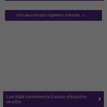
Ota seurantaan DigiNetin LinkedIn
(Opens in 
Lue lisää hankkeesta Vaasan yliopiston
sivuilta