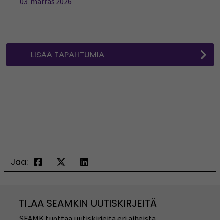
03. marras 2026
LISÄÄ TAPAHTUMIA
Jaa:
TILAA SEAMKIN UUTISKIRJEITÄ
SEAMK tuottaa uutiskirjeitä eri aiheista.