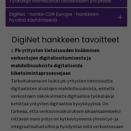
Työkaluja valmistavan teollisuuden yrityksille
DigiNet -hanke CDR Europe -hankkeen
hyvänä käytänteenä
DigiNet hankkeen tavoitteet
Pk-yritysten tietoisuuden lisääminen
verkostojen digitalisoitumisesta ja
mahdollisuuksista digitalisoida
liiketoimintaprosessejaan
Tarkoituksena on lisätä pk-yritysten tietoisuutta
digitaalisten alustojen mahdollisuuksista, esitellä
verkostojen näkökulmasta digitaalisia työkaluja ja
kehittää yritysten digitaalisia kyvykkyyksiä. On
tärkeää, että verkostovaikutuksen aikaansaamiseksi
riittävän moni yritys on kytkeytyneenä yhteistyö- ja
integraatioalustoihin ja hyödyntää niitä verkostossaan