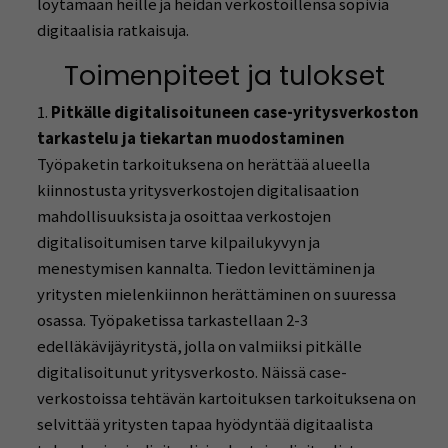
löytämään heille ja heidän verkostoillensa sopivia
digitaalisia ratkaisuja.
Toimenpiteet ja tulokset
Pitkälle digitalisoituneen case-yritysverkoston
tarkastelu ja tiekartan muodostaminen
Työpaketin tarkoituksena on herättää alueella
kiinnostusta yritysverkostojen digitalisaation
mahdollisuuksista ja osoittaa verkostojen
digitalisoitumisen tarve kilpailukyvyn ja
menestymisen kannalta. Tiedon levittäminen ja
yritysten mielenkiinnon herättäminen on suuressa
osassa. Työpaketissa tarkastellaan 2-3
edelläkävijäyritystä, jolla on valmiiksi pitkälle
digitalisoitunut yritysverkosto. Näissä case-
verkostoissa tehtävän kartoituksen tarkoituksena on
selvittää yritysten tapaa hyödyntää digitaalista