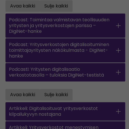
Avaa kaikki
Sulje kaikki
Open all accordions
Sulje kaikki
Podcast: Toimintaa valmistavan teollisuuden
yritysten ja yritysverkostojen parissa –
DigiNet-hanke
Podcast: Yritysverkostojen digitalisoituminen
toimittajayritysten näkökulmasta - DigiNet-
hanke
Podcasti: Yritysten digitalisaatio
verkostotasolla – tuloksia DigiNet-testistä
Avaa kaikki
Sulje kaikki
Open all accordions
Sulje kaikki
Artikkeli: Digitalisoituvat yritysverkostot
kilpailukyvyn nostajana
Artikkeli: Yritysverkostot menestymisen