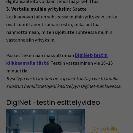
digitalisaatiota voidaan tehostaa ja kehittää.
3. Vertailu muihin yrityksiin:
Saatte
keskiarvovertailun suhteessa muihin yrityksiin, jotka
ovat suorittaneet saman testin, mikä auttaa
hahmottamaan, miten sijoitutte suhteessa muihin
vastanneisiin yrityksiin.
Pääset tekemään maksuttoman
DigiNet-testin
klikkaamalla tästä
. Testiin vastaaminen vie 10–15
minuuttia.
Kyselyyn vastaaminen on vapaaehtoista ja vastaamalla
suostun henkilötietojeni käsittelyyn Diginet-hankkeessa.
DigiNet -testin esittelyvideo
Videotoistin