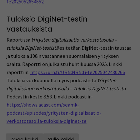
fe2025052654552
Tuloksia DigiNet-testin
vastauksista
Raportissa
Yritysten digitalisaatio verkostotasolla –
tuloksia DigiNet-testistä
esitetään DigiNet-testin taustaa
ja tuloksia 108:n vastanneen suomalaisen yrityksen
osalta. Raportti on julkaistu huhtikuussa 2025. Linkki
raporttiin:
https://urn.fi/URN:NBN:fi-fe2025042430266
Tuloksia voi kuunnella myös podcastista
Yritysten
digitalisaatio verkostotasolla – Tuloksia DigiNet-testistä
.
Podcastin kesto 8.53. Linkki podcastiin:
https://shows.acast.com/seamk-
podcast/episodes/yritysten-digitalisaatio-
verkostotasolla-tuloksia-diginet-te
Avaa kaikki
Sulje kaikki