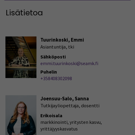
Lisätietoa
Tuurinkoski, Emmi
Asiantuntija, tki
Sähköposti
emmi.tuurinkoski@seamk.fi
Puhelin
+358408302098
Joensuu-Salo, Sanna
Tutkijayliopettaja, dosentti
Erikoisala
markkinointi, yritysten kasvu,
yrittäjyyskasvatus