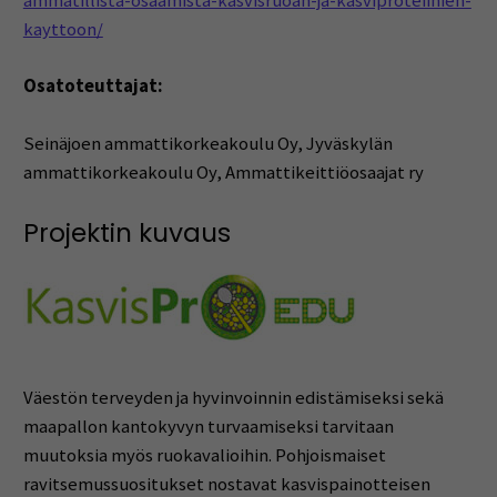
ammatillista-osaamista-kasvisruoan-ja-kasviproteiinien-
kayttoon/
Osatoteuttajat:
Seinäjoen ammattikorkeakoulu Oy, Jyväskylän
ammattikorkeakoulu Oy, Ammattikeittiöosaajat ry
Projektin kuvaus
Väestön terveyden ja hyvinvoinnin edistämiseksi sekä
maapallon kantokyvyn turvaamiseksi tarvitaan
muutoksia myös ruokavalioihin. Pohjoismaiset
ravitsemussuositukset nostavat kasvispainotteisen