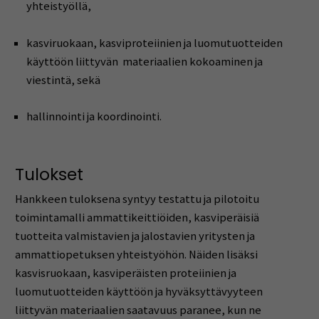
yhteistyöllä,
kasviruokaan, kasviproteiinien ja luomutuotteiden
käyttöön liittyvän
materiaalien kokoaminen ja
viestintä, sekä
hallinnointi ja koordinointi.
Tulokset
Hankkeen tuloksena syntyy testattu ja pilotoitu
toimintamalli ammattikeittiöiden, kasviperäisiä
tuotteita valmistavien ja jalostavien yritysten ja
ammattiopetuksen yhteistyöhön. Näiden lisäksi
kasvisruokaan, kasviperäisten proteiinien ja
luomutuotteiden käyttöön ja hyväksyttävyyteen
liittyvän materiaalien saatavuus paranee, kun ne