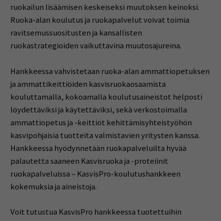
ruokailun lisäämisen keskeiseksi muutoksen keinoksi.
Ruoka-alan koulutus ja ruokapalvelut voivat toimia
ravitsemussuositusten ja kansallisten
ruokastrategioiden vaikuttavina muutosajureina.
Hankkeessa vahvistetaan ruoka-alan ammattiopetuksen
ja ammattikeittiöiden kasvisruokaosaamista
kouluttamalla, kokoamalla koulutusaineistot helposti
löydettäviksi ja käytettäviksi, sekä verkostoimalla
ammattiopetus ja -keittiöt kehittämisyhteistyöhön
kasvipohjaisia tuotteita valmistavien yritysten kanssa.
Hankkeessa hyödynnetään ruokapalveluilta hyvää
palautetta saaneen Kasvisruoka ja -proteiinit
ruokapalveluissa – KasvisPro-koulutushankkeen
kokemuksia ja aineistoja.
Voit tutustua KasvisPro hankkeessa tuotettuihin