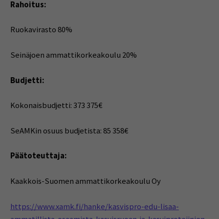
Rahoitus:
Ruokavirasto 80%
Seinäjoen ammattikorkeakoulu 20%
Budjetti:
Kokonaisbudjetti: 373 375€
SeAMKin osuus budjetista: 85 358€
Päätoteuttaja:
Kaakkois-Suomen ammattikorkeakoulu Oy
https://www.xamk.fi/hanke/kasvispro-edu-lisaa-