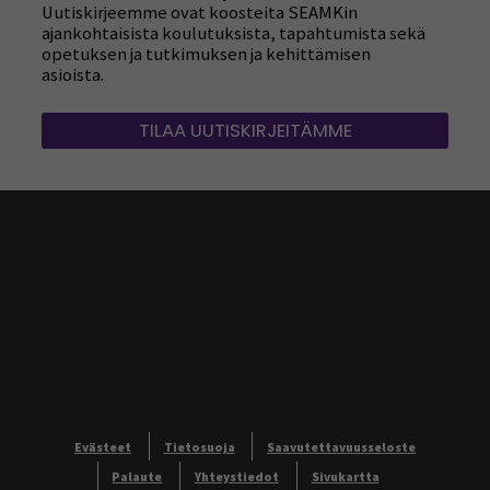
Uutiskirjeemme ovat koosteita SEAMKin
ajankohtaisista koulutuksista, tapahtumista sekä
opetuksen ja tutkimuksen ja kehittämisen
asioista.
TILAA UUTISKIRJEITÄMME
Evästeet
Tietosuoja
Saavutettavuusseloste
Palaute
Yhteystiedot
Sivukartta