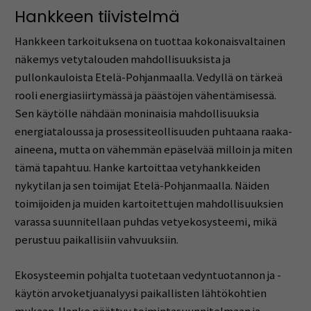
Hankkeen tiivistelmä
Hankkeen tarkoituksena on tuottaa kokonaisvaltainen
näkemys vetytalouden mahdollisuuksista ja
pullonkauloista Etelä-Pohjanmaalla. Vedyllä on tärkeä
rooli energiasiirtymässä ja päästöjen vähentämisessä.
Sen käytölle nähdään moninaisia mahdollisuuksia
energiataloussa ja prosessiteollisuuden puhtaana raaka-
aineena, mutta on vähemmän epäselvää milloin ja miten
tämä tapahtuu. Hanke kartoittaa vetyhankkeiden
nykytilan ja sen toimijat Etelä-Pohjanmaalla. Näiden
toimijoiden ja muiden kartoitettujen mahdollisuuksien
varassa suunnitellaan puhdas vetyekosysteemi, mikä
perustuu paikallisiin vahvuuksiin.
Ekosysteemin pohjalta tuotetaan vedyntuotannon ja -
käytön arvoketjuanalyysi paikallisten lähtökohtien