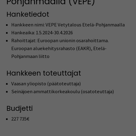
Pohjanmaalla (VEPE)
Hanketiedot
Hankkeen nimi: VEPE Vetytalous Etelä-Pohjanmaalla
Hankeaika: 1.5.2024-30.4.2026
Rahoittajat: Euroopan unionin osarahoittama.
Euroopan aluekehitysrahasto (EAKR), Etelä-
Pohjanmaan liitto
Hankkeen toteuttajat
Vaasan yliopisto (päätoteuttaja)
Seinäjoen ammattikorkeakoulu (osatoteuttaja)
Budjetti
227 735€