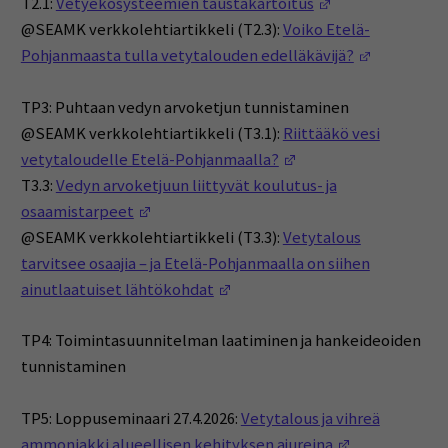
(Opens in a new
T2.1:
Vetyekosysteemien taustakartoitus
@SEAMK verkkolehtiartikkeli (T2.3):
Voiko Etelä-
(Opens in 
Pohjanmaasta tulla vetytalouden edelläkävijä?
TP3: Puhtaan vedyn arvoketjun tunnistaminen
@SEAMK verkkolehtiartikkeli (T3.1):
Riittääkö vesi
(Opens in a new wind
vetytaloudelle Etelä-Pohjanmaalla?
T3.3:
Vedyn arvoketjuun liittyvät koulutus- ja
(Opens in a new window)
osaamistarpeet
@SEAMK verkkolehtiartikkeli (T3.3):
Vetytalous
tarvitsee osaajia – ja Etelä-Pohjanmaalla on siihen
(Opens in a new window)
ainutlaatuiset lähtökohdat
TP4: Toimintasuunnitelman laatiminen ja hankeideoiden
tunnistaminen
TP5: Loppuseminaari 27.4.2026:
Vetytalous ja vihreä
(Opens in a 
ammoniakki alueellisen kehityksen ajureina