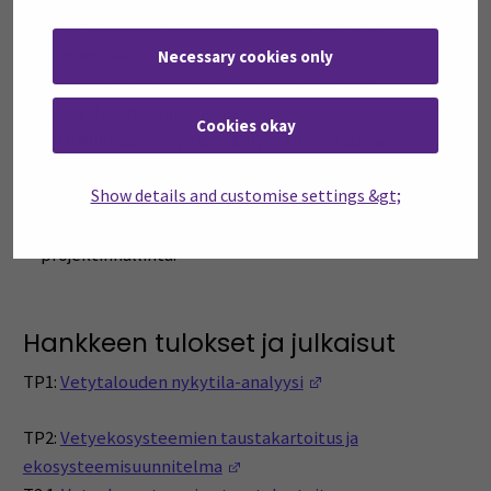
TP1: Puhtaan vedyn nykytilan analyysi Etelä-
Pohjanmaalla
Necessary cookies only
TP2: Vetyekosysteemien taustakartoitus ja
ekosysteemisuunnitelma
Cookies okay
TP3: Puhtaan vedyn arvoketjun tunnistaminen
TP4: Toimintasuunnitelman laatiminen ja
Show details and customise settings &gt;
hankeideoiden tunnistamien
TP5: Hankeviestintä, disseminaatio, eksploitaatio ja
projektinhallinta.
Hankkeen tulokset ja julkaisut
(Opens in a new wind
TP1:
Vetytalouden nykytila-analyysi
TP2:
Vetyekosysteemien taustakartoitus ja
(Opens in a new window)
ekosysteemisuunnitelma