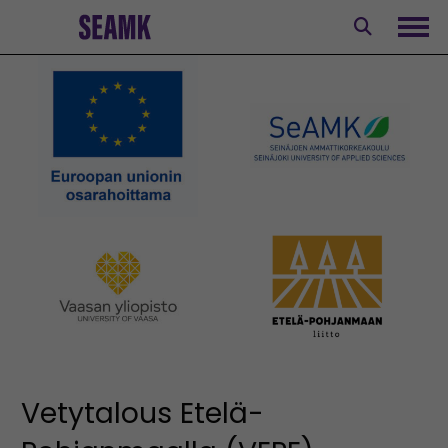
Siirry
sisältöön
Avaa
Vetytalous Etelä-