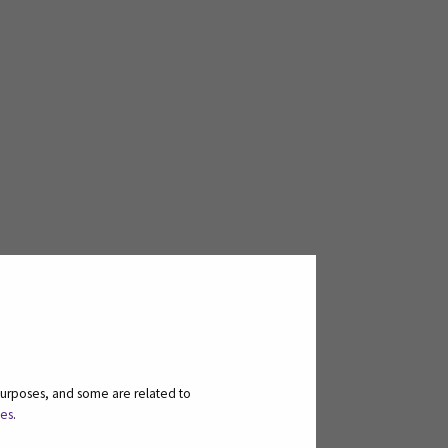
purposes, and some are related to
en kartoitus
ies
.