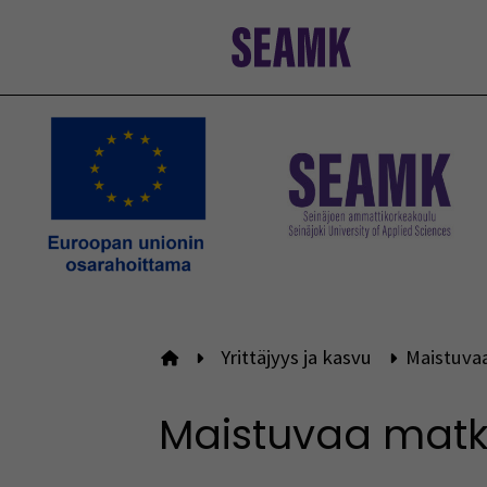
Siirry
sisältöön
Yrittäjyys ja kasvu
Maistuva
Etusivulle
Maistuvaa matk