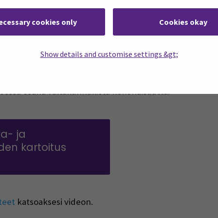
ottava maakunta, jossa paikalliset raaka‑aineet, elintar
ruoka‑ ja juomamatkailun kehittämiselle. Alueella on ru
ecessary cookies only
Cookies okay
an laajuudesta, tuotteistamisen tasosta ja kytkeytymise
sen tavoitteena oli muodostaa ajantasainen ja jäsennelt
Show details and customise settings &gt;
rtoitus toteutettiin verkkokyselyllä keväällä ja syksyllä
uokamatkailun kehittämisen ja yhteistyön edistämisen 
sessa osana valtakunnallista kokonaisuutta.
a- ja
en kartoitus
ndow)
teet
katsoaksesi videon.