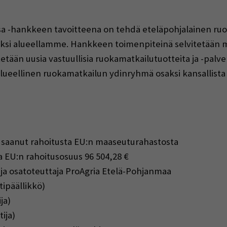
a -hankkeen tavoitteena on tehdä eteläpohjalainen ruok
ksi alueellamme. Hankkeen toimenpiteinä selvitetään m
etään uusia vastuullisia ruokamatkailutuotteita ja -palve
lueellinen ruokamatkailun ydinryhmä osaksi kansallist
 saanut rahoitusta EU:n maaseuturahastosta
ta EU:n rahoitusosuus 96 504,28 €
a osatoteuttaja ProAgria Etelä-Pohjanmaa
ipäällikkö)
ja)
ija)