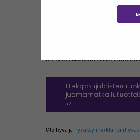
Etelä‑Pohjanmaa on vahvasti ruokaa tu
muodostavat merkittävän potentiaalin 
N
tarjontaa, mutta kokonaiskuva tarjonn
osittain hajanaista. Tämän kartoituk
ruoka‑ ja juomamatkailutarjonnasta. Ka
tuloksia hyödynnetään alueellisen r
ruokamatkailuidentiteetin vahvistami
Eteläpohjalaisten ruok
juomamatkailutuotteid
(Opens in a new wi
Ole hyvä ja
hyväksy markkinointieväs