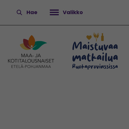
Hae
Valikko
Avaa valikko
a