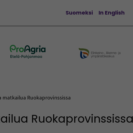
Suomeksi
In English
Vaihda kieltä
a matkailua Ruokaprovinssissa
ailua Ruokaprovinssiss