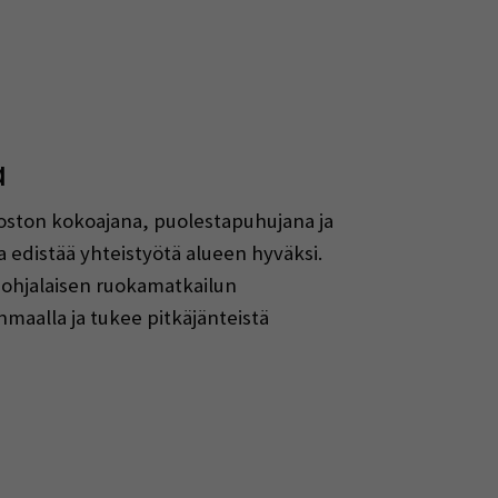
ä
oston kokoajana, puolestapuhujana ja
 edistää yhteistyötä alueen hyväksi.
äpohjalaisen ruokamatkailun
aalla ja tukee pitkäjänteistä