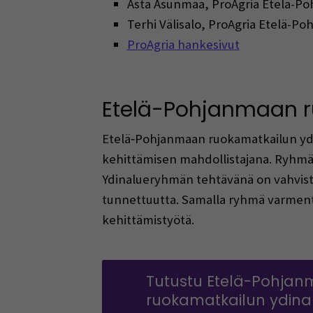
Asta Asunmaa, ProAgria Etelä-P
Terhi Välisalo, ProAgria Etelä-
ProAgria hankesivut
Etelä-Pohjanmaan r
Etelä‑Pohjanmaan ruokamatkailun ydi
kehittämisen mahdollistajana. Ryhmä 
Ydinalueryhmän tehtävänä on vahvistaa
tunnettuutta. Samalla ryhmä varment
kehittämistyötä.
Tutustu Etelä-Pohja
ruokamatkailun ydin