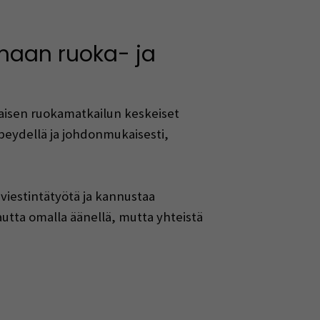
nmaan ruoka- ja
laisen ruokamatkailun keskeiset
peydellä ja johdonmukaisesti,
iestintätyötä ja kannustaa
utta omalla äänellä, mutta yhteistä