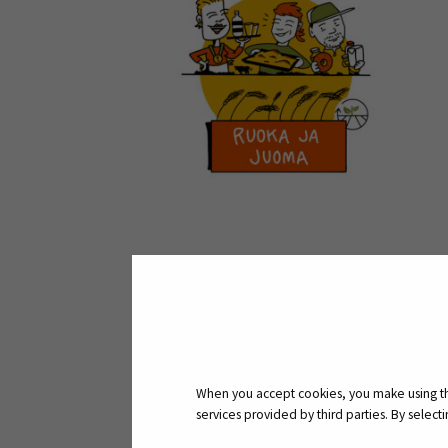
Opas Etelä-Pohjanma
juomamatkailusta vie
When you accept cookies, you make using the
Eteläpohjalaisten r
services provided by third parties. By selec