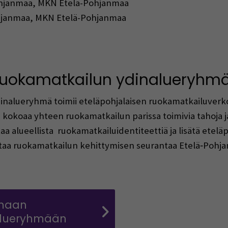
ohjanmaa, MKN Etelä-Pohjanmaa
Pohjanmaa, MKN Etelä-Pohjanmaa
uokamatkailun ydinalueryhm
nalueryhmä toimii eteläpohjalaisen ruokamatkailuverk
kokoaa yhteen ruokamatkailun parissa toimivia tahoja ja
 alueellista ruokamatkailuidentiteettiä ja lisätä etel
aa ruokamatkailun kehittymisen seurantaa Etelä‑Pohjanm
nmaan
alueryhmään