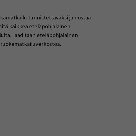
amatkailu tunnistettavaksi ja nostaa
itä kaikkea eteläpohjalainen
luita, laaditaan eteläpohjalainen
a ruokamatkailuverkostoa.