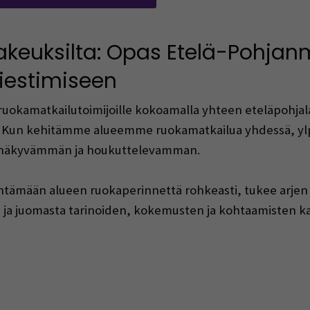
lakeuksilta: Opas Etelä-Pohja
iestimiseen
i ruokamatkailutoimijoille kokoamalla yhteen eteläpohja
et. Kun kehitämme alueemme ruokamatkailua yhdessä, yl
äkyvämmän ja houkuttelevamman.
tämään alueen ruokaperinnettä rohkeasti, tukee arjen v
 ja juomasta tarinoiden, kokemusten ja kohtaamisten ka