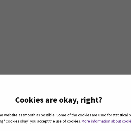
an ruoka- ja
stimiseen
(Opens in a new window)
Cookies are okay, right?
 website as smooth as possible. Some of the cookies are used for statistical 
uoka- ja juomamatkailutuotteid
ting "Cookies okay" you accept the use of cookies.
More information about cook