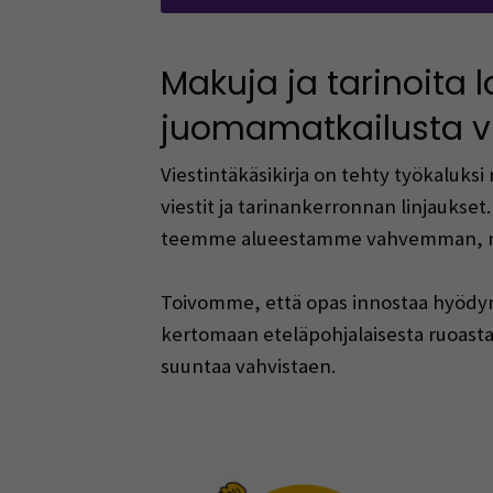
Makuja ja tarinoita 
juomamatkailusta v
Viestintäkäsikirja on tehty työkaluks
viestit ja tarinankerronnan linjauks
teemme alueestamme vahvemman, n
Toivomme, että opas innostaa hyödyn
kertomaan eteläpohjalaisesta ruoasta
suuntaa vahvistaen.