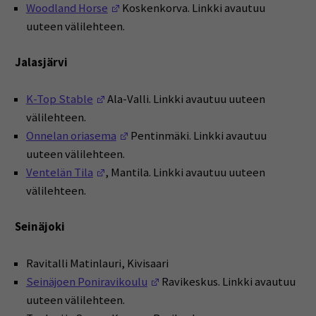
(Opens in a new window)
Woodland Horse
Koskenkorva. Linkki avautuu
uuteen välilehteen.
Jalasjärvi
(Opens in a new window)
K-Top Stable
Ala-Valli. Linkki avautuu uuteen
välilehteen.
(Opens in a new window)
Onnelan oriasema
Pentinmäki. Linkki avautuu
uuteen välilehteen.
(Opens in a new window)
Ventelän Tila
, Mantila. Linkki avautuu uuteen
välilehteen.
Seinäjoki
Ravitalli Matinlauri, Kivisaari
(Opens in a new window)
Seinäjoen Poniravikoulu
Ravikeskus. Linkki avautuu
uuteen välilehteen.