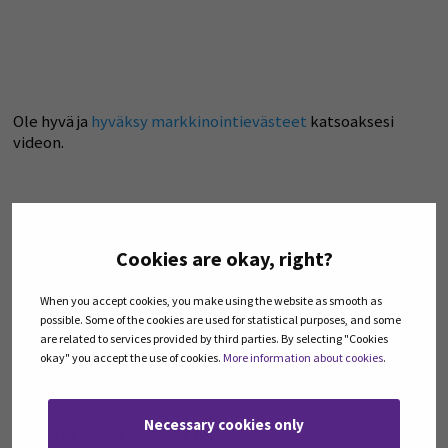
Ole hyvä ja
hyväksy markkinointievästeet
katsoaksesi
videon.
Cookies are okay, right?
When you accept cookies, you make using the website as smooth as
possible. Some of the cookies are used for statistical purposes, and some
are related to services provided by third parties. By selecting "Cookies
okay" you accept the use of cookies.
More information about cookies
.
Necessary cookies only
Avaa kaikki
Sulje kaikki