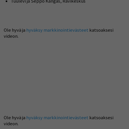
Tuulevi ja Seppo Kangas, Ravikeskus
Ole hyvä ja
hyväksy markkinointievästeet
katsoaksesi
videon.
Ole hyvä ja
hyväksy markkinointievästeet
katsoaksesi
videon.