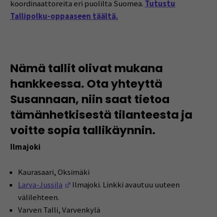
koordinaattoreita eri puolilta Suomea.
Tutustu
Tallipolku-oppaaseen täältä.
Nämä tallit olivat mukana
hankkeessa. Ota yhteyttä
Susannaan, niin saat tietoa
tämänhetkisestä tilanteesta ja
voitte sopia tallikäynnin.
Ilmajoki
Kaurasaari, Oksimäki
(Opens in a new window)
Larva-Jussila
Ilmajoki. Linkki avautuu uuteen
välilehteen.
Varven Talli, Varvenkylä