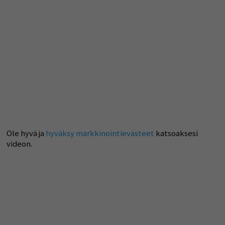
Ole hyvä ja
hyväksy markkinointievästeet
katsoaksesi
videon.