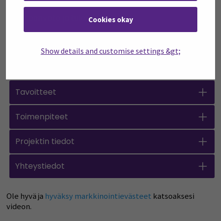
Open all accordions
Sulje kaikki
Yhteenveto ja tulokset
Cookies okay
Tietoa hankkeesta
Show details and customise settings &gt;
Kohderyhmät
Tavoitteet
Toimenpiteet
Projektin tiedot
Yhteystiedot
Ole hyvä ja
hyväksy markkinointievästeet
katsoaksesi
videon.