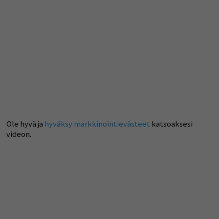
Ole hyvä ja
hyväksy markkinointievästeet
katsoaksesi
videon.