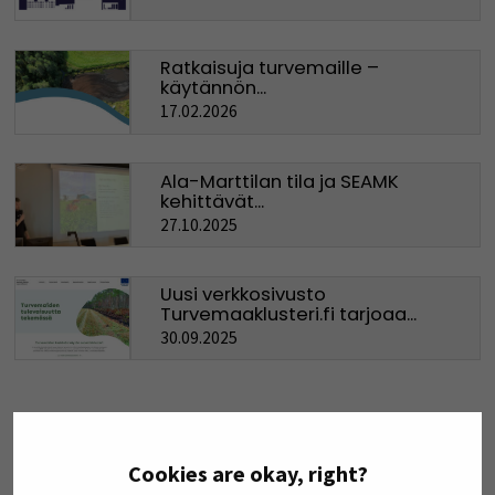
Ratkaisuja turvemaille –
käytännön...
17.02.2026
Ala-Marttilan tila ja SEAMK
kehittävät...
27.10.2025
Uusi verkkosivusto
Turvemaaklusteri.fi tarjoaa...
30.09.2025
LISÄÄ UUTISIA
Cookies are okay, right?