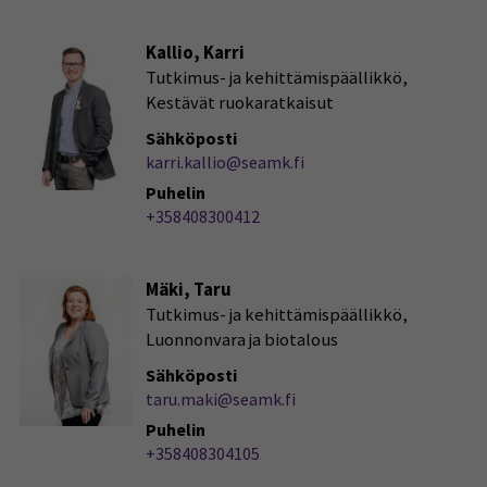
Kallio, Karri
Tutkimus- ja kehittämispäällikkö,
Kestävät ruokaratkaisut
Sähköposti
karri.kallio@seamk.fi
Puhelin
+358408300412
Mäki, Taru
Tutkimus- ja kehittämispäällikkö,
Luonnonvara ja biotalous
Sähköposti
taru.maki@seamk.fi
Puhelin
+358408304105