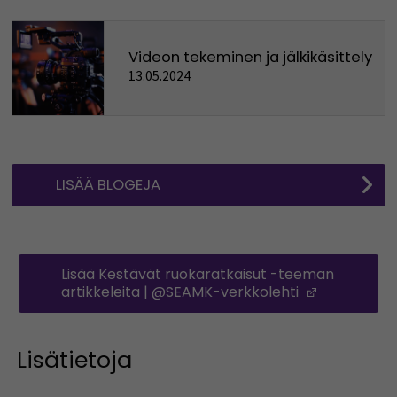
Videon tekeminen ja jälkikäsittely
13.05.2024
LISÄÄ BLOGEJA
Lisää Kestävät ruokaratkaisut -teeman
artikkeleita | @SEAMK-verkkolehti
(Opens in
Lisätietoja