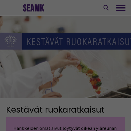
Siirry
sisältöön
Avaa
Kestävät ruokaratkaisut
Hankkeiden omat sivut löytyvät oikean yläreunan