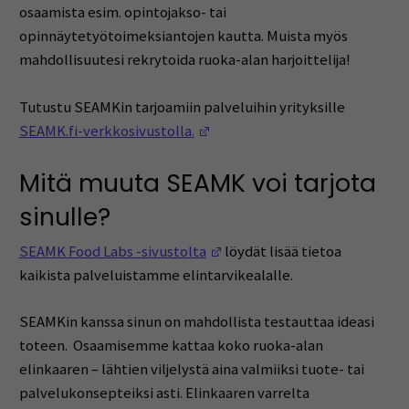
osaamista esim. opintojakso- tai
opinnäytetyötoimeksiantojen kautta. Muista myös
mahdollisuutesi rekrytoida ruoka-alan harjoittelija!
Tutustu SEAMKin tarjoamiin palveluihin yrityksille
(Opens in a new window)
SEAMK.fi-verkkosivustolla.
Mitä muuta SEAMK voi tarjota
sinulle?
(Opens in a new window)
SEAMK Food Labs -sivustolta
löydät lisää tietoa
kaikista palveluistamme elintarvikealalle.
SEAMKin kanssa sinun on mahdollista testauttaa ideasi
toteen. Osaamisemme kattaa koko ruoka-alan
elinkaaren – lähtien viljelystä aina valmiiksi tuote- tai
palvelukonsepteiksi asti. Elinkaaren varrelta