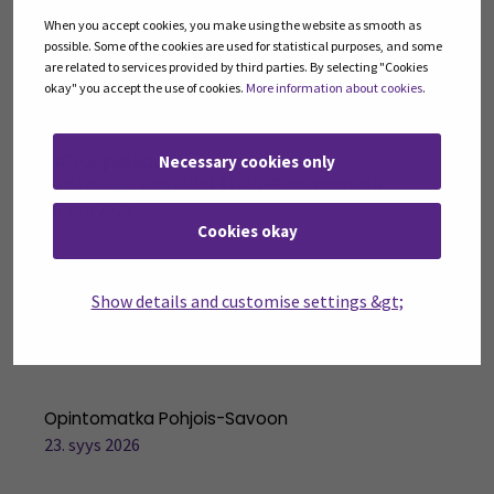
When you accept cookies, you make using the website as smooth as
possible. Some of the cookies are used for statistical purposes, and some
are related to services provided by third parties. By selecting "Cookies
TAPAHTUMAT
okay" you accept the use of cookies.
More information about cookies
.
PAPPA-pakkaushanke: Ruoka-alan
Necessary cookies only
keskustelutilaisuudet Etelä-Pohjanmaalla
25. elo 2026
Cookies okay
Elintarvikealan kestävät energiainvestoinnit ja
Show details and customise settings &gt;
hiilijalanjäljen arviointi -työpaja
17. syys 2026
Opintomatka Pohjois-Savoon
23. syys 2026