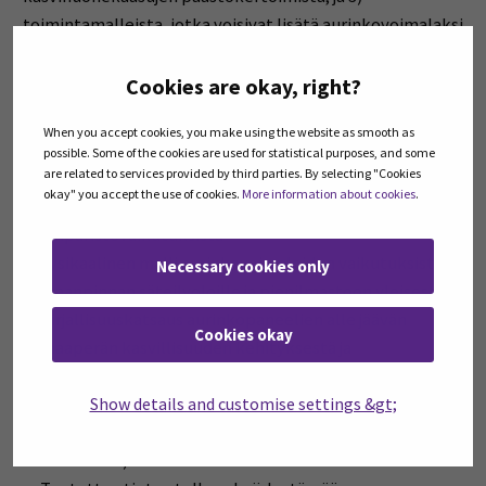
toimintamalleista, jotka voisivat lisätä aurinkovoimalaksi
muunnetun suonpohjan maaperän hiilen sidontaa ja
luonnon monimuotoisuutta sekä tuoda taloudellista
Cookies are okay, right?
lisäarvoa.
When you accept cookies, you make using the website as smooth as
possible. Some of the cookies are used for statistical purposes, and some
Hankkeen toimenpiteet
are related to services provided by third parties. By selecting "Cookies
okay" you accept the use of cookies.
More information about cookies
.
Mitattua tietoa suonpohjien aurinkovoimaloiden
ympäristövaikutuksista
Fysikaalinen malli aurinkovoimaloiden vaikutuksista
Necessary cookies only
maanpinnan säteilyoloille ja pienilmastoon yleisesti.
Kirjallisuuskatsaus aurinkopaneelien alle jäävän
Cookies okay
maaperän kasvillisuuden kehityksestä ja
taloudellisista hyödyntämistavoista
5-10 kpl ammattijulkaisua
Show details and customise settings &gt;
1-2 kpl sidosryhmätapahtumia (esim. webinaarit,
seminaarit)