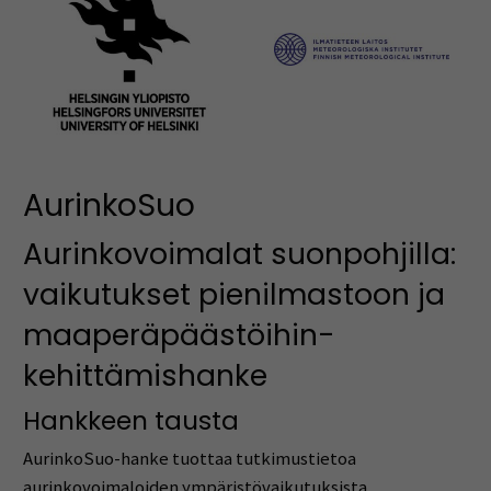
AurinkoSuo
Aurinkovoimalat suonpohjilla:
vaikutukset pienilmastoon ja
maaperäpäästöihin-
kehittämishanke
Hankkeen tausta
AurinkoSuo-hanke tuottaa tutkimustietoa
aurinkovoimaloiden ympäristövaikutuksista