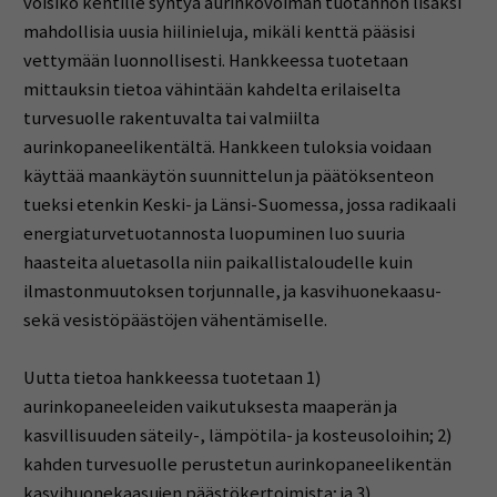
voisiko kentille syntyä aurinkovoiman tuotannon lisäksi
mahdollisia uusia hiilinieluja, mikäli kenttä pääsisi
vettymään luonnollisesti. Hankkeessa tuotetaan
mittauksin tietoa vähintään kahdelta erilaiselta
turvesuolle rakentuvalta tai valmiilta
aurinkopaneelikentältä. Hankkeen tuloksia voidaan
käyttää maankäytön suunnittelun ja päätöksenteon
tueksi etenkin Keski- ja Länsi-Suomessa, jossa radikaali
energiaturvetuotannosta luopuminen luo suuria
haasteita aluetasolla niin paikallistaloudelle kuin
ilmastonmuutoksen torjunnalle, ja kasvihuonekaasu-
sekä vesistöpäästöjen vähentämiselle.
Uutta tietoa hankkeessa tuotetaan 1)
aurinkopaneeleiden vaikutuksesta maaperän ja
kasvillisuuden säteily-, lämpötila- ja kosteusoloihin; 2)
kahden turvesuolle perustetun aurinkopaneelikentän
kasvihuonekaasujen päästökertoimista; ja 3)