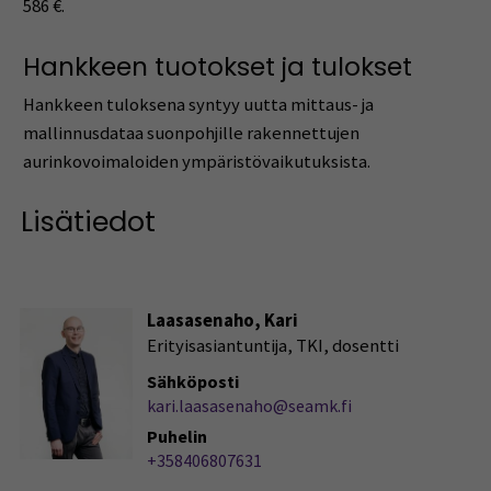
586 €.
Hankkeen tuotokset ja tulokset
Hankkeen tuloksena syntyy uutta mittaus- ja
mallinnusdataa suonpohjille rakennettujen
aurinkovoimaloiden ympäristövaikutuksista.
Lisätiedot
Laasasenaho, Kari
Erityisasiantuntija, TKI, dosentti
Sähköposti
kari.laasasenaho@seamk.fi
Puhelin
+358406807631