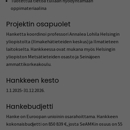
Tuotettua tietoa tullaan hyödyntämään
oppimateriaalina
Projektin osapuolet
Hanketta koordinoi professori Annalea Lohila Helsingin
yliopistolta (Ilmakehätieteiden keskus) ja Ilmatieteen
laitokselta. Hankkeessa ovat mukana myös Helsingin
yliopiston Metsätieteiden osasto ja Seinäjoen
ammattikorkeakoulu.
Hankkeen kesto
1.1.2025-31.12.2026.
Hankebudjetti
Hanke on Euroopan unioinin osarahoittama. Hankkeen
kokonaisbudjetti on 850 839 €, josta SeAMKin osuus on 55