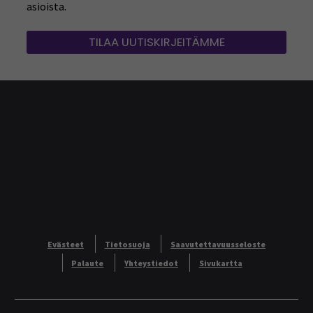
asioista.
TILAA UUTISKIRJEITÄMME
Evästeet
Tietosuoja
Saavutettavuusseloste
Palaute
Yhteystiedot
Sivukartta