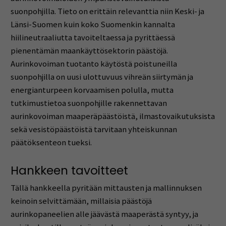
suonpohjilla. Tieto on erittäin relevanttia niin Keski- ja
Länsi-Suomen kuin koko Suomenkin kannalta
hiilineutraaliutta tavoiteltaessa ja pyrittäessä
pienentämän maankäyttösektorin päästöjä.
Aurinkovoiman tuotanto käytöstä poistuneilla
suonpohjilla on uusi ulottuvuus vihreän siirtymän ja
energianturpeen korvaamisen polulla, mutta
tutkimustietoa suonpohjille rakennettavan
aurinkovoiman maaperäpäästöistä, ilmastovaikutuksista
sekä vesistöpäästöistä tarvitaan yhteiskunnan
päätöksenteon tueksi.
Hankkeen tavoitteet
Tällä hankkeella pyritään mittausten ja mallinnuksen
keinoin selvittämään, millaisia päästöjä
aurinkopaneelien alle jäävästä maaperästä syntyy, ja