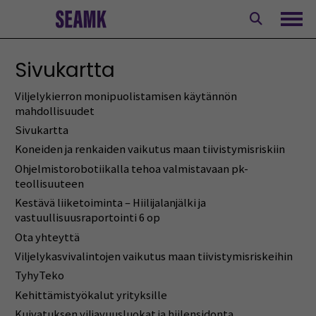
Siirry
sisältöön
Avaa
Sivukartta
Viljelykierron monipuolistamisen käytännön
mahdollisuudet
Sivukartta
Koneiden ja renkaiden vaikutus maan tiivistymisriskiin
Ohjelmistorobotiikalla tehoa valmistavaan pk-
teollisuuteen
Kestävä liiketoiminta – Hiilijalanjälki ja
vastuullisuusraportointi 6 op
Ota yhteyttä
Viljelykasvivalintojen vaikutus maan tiivistymisriskeihin
TyhyTeko
Kehittämistyökalut yrityksille
Kuivatuksen viljavuusluokat ja hiilensidonta