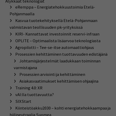
Älykkäät teknologiat
eRemppa – Energiatehokkuustoimia Etelä-
Pohjanmaalla
Kasvua tuotekehityksellä Etelä-Pohjanmaan
valmistavan teollisuuden pk-yrityksissä
KIRI- Kannattavat investoinnit reservi-infraan
OPLITE – Optimaalista lisäarvoa teknologiasta
Agropilotti – Tee-se-itse automaattiohjaus
Prosessien kehittäminen tuottavuuden edistäjänä
Johtamisjärjestelmät laadukkaan toiminnan
varmistajana
Prosessien arviointi ja kehittäminen
Asiakasvaatimukset kehittämisen ohjaajina
Training 4.0: XR
vAI:lla tuottavuutta?
SIXStart
Kiinteistöakku2030 – kohti energiatehokkaampaa ja
hiilineutraalia Suomea