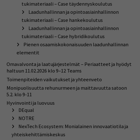
tukimateriaali – Case täydennyskoulutus
Laadunhallinnan ja opintoasiainhallinnon
tukimateriaali – Case hankekoulutus
Laadunhallinnan ja opintoasiainhallinnon
tukimateriaali – Case hybridikoulutus
Pienen osaamiskokonaisuuden laadunhallinnan
elementit
Omavalvonta ja laatujärjestelmät – Periaatteet ja hyödyt
haltuun 11.02.2026 klo 9–12 Teams
Toimenpiteiden vaikutukset ja yhteenveto
Monipuolisuutta rehunurmeen ja maittavuutta satoon
5.2. klo 9-11
Hyvinvointi ja luovuus
DEqual
NOTRE
NexTech Ecosystem: Monialainen innovaatiotila ja
yhteiskehittämiskeskus