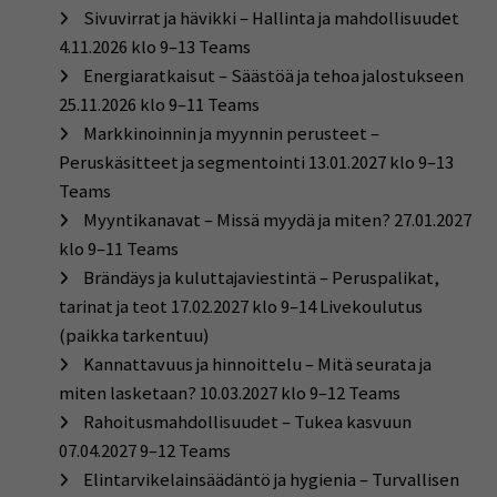
Sivuvirrat ja hävikki – Hallinta ja mahdollisuudet
4.11.2026 klo 9–13 Teams
Energiaratkaisut – Säästöä ja tehoa jalostukseen
25.11.2026 klo 9–11 Teams
Markkinoinnin ja myynnin perusteet –
Peruskäsitteet ja segmentointi 13.01.2027 klo 9–13
Teams
Myyntikanavat – Missä myydä ja miten? 27.01.2027
klo 9–11 Teams
Brändäys ja kuluttajaviestintä – Peruspalikat,
tarinat ja teot 17.02.2027 klo 9–14 Livekoulutus
(paikka tarkentuu)
Kannattavuus ja hinnoittelu – Mitä seurata ja
miten lasketaan? 10.03.2027 klo 9–12 Teams
Rahoitusmahdollisuudet – Tukea kasvuun
07.04.2027 9–12 Teams
Elintarvikelainsäädäntö ja hygienia – Turvallisen