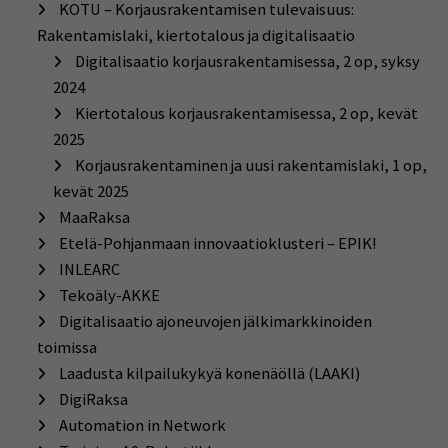
KOTU – Korjausrakentamisen tulevaisuus:
Rakentamislaki, kiertotalous ja digitalisaatio
Digitalisaatio korjausrakentamisessa, 2 op, syksy
2024
Kiertotalous korjausrakentamisessa, 2 op, kevät
2025
Korjausrakentaminen ja uusi rakentamislaki, 1 op,
kevät 2025
MaaRaksa
Etelä-Pohjanmaan innovaatioklusteri – EPIK!
INLEARC
Tekoäly-AKKE
Digitalisaatio ajoneuvojen jälkimarkkinoiden
toimissa
Laadusta kilpailukykyä konenäöllä (LAAKI)
DigiRaksa
Automation in Network