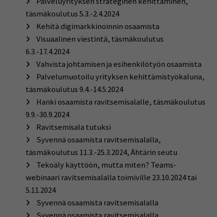
Palveluyrityksen strateginen kehittäminen,
täsmäkoulutus 5.3.-2.4.2024
Kehitä digimarkkinoinnin osaamista
Visuaalinen viestintä, täsmäkoulutus
6.3.-17.4.2024
Vahvista johtamisen ja esihenkilötyön osaamista
Palvelumuotoilu yrityksen kehittämistyökaluna,
täsmäkoulutus 9.4.-14.5.2024
Hanki osaamista ravitsemisalalle, täsmäkoulutus
9.9.-30.9.2024
Ravitsemisala tutuksi
Syvennä osaamista ravitsemisalalla,
täsmäkoulutus 11.3.-25.3.2024, Ähtärin seutu
Tekoäly käyttöön, mutta miten? Teams-
webinaari ravitsemisalalla toimiville 23.10.2024 tai
5.11.2024
Syvennä osaamista ravitsemisalalla
Syvennä osaamista ravitsemisalalla,