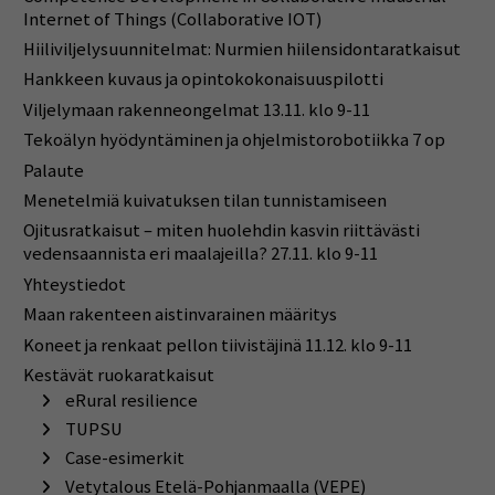
Internet of Things (Collaborative IOT)
Hiiliviljelysuunnitelmat: Nurmien hiilensidontaratkaisut
Hankkeen kuvaus ja opintokokonaisuuspilotti
Viljelymaan rakenneongelmat 13.11. klo 9-11
Tekoälyn hyödyntäminen ja ohjelmistorobotiikka 7 op
Palaute
Menetelmiä kuivatuksen tilan tunnistamiseen
Ojitusratkaisut – miten huolehdin kasvin riittävästi
vedensaannista eri maalajeilla? 27.11. klo 9-11
Yhteystiedot
Maan rakenteen aistinvarainen määritys
Koneet ja renkaat pellon tiivistäjinä 11.12. klo 9-11
Kestävät ruokaratkaisut
eRural resilience
TUPSU
Case-esimerkit
Vetytalous Etelä-Pohjanmaalla (VEPE)