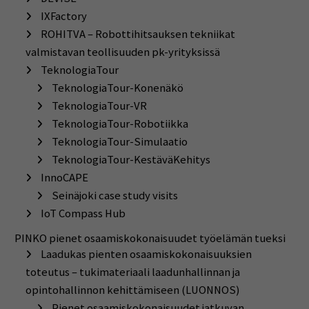
IXFactory
ROHITVA – Robottihitsauksen tekniikat
valmistavan teollisuuden pk-yrityksissä
TeknologiaTour
TeknologiaTour-Konenäkö
TeknologiaTour-VR
TeknologiaTour-Robotiikka
TeknologiaTour-Simulaatio
TeknologiaTour-KestäväKehitys
InnoCAPE
Seinäjoki case study visits
IoT Compass Hub
PINKO pienet osaamiskokonaisuudet työelämän tueksi
Laadukas pienten osaamiskokonaisuuksien
toteutus – tukimateriaali laadunhallinnan ja
opintohallinnon kehittämiseen (LUONNOS)
Pienet osaamiskokonaisuudet jatkuvan