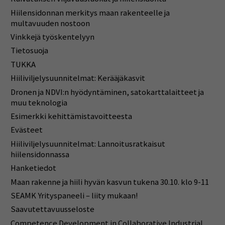
Hiilensidonnan merkitys maan rakenteelle ja
multavuuden nostoon
Vinkkejä työskentelyyn
Tietosuoja
TUKKA
Hiiliviljelysuunnitelmat: Kerääjäkasvit
Dronen ja NDVI:n hyödyntäminen, satokarttalaitteet ja
muu teknologia
Esimerkki kehittämistavoitteesta
Evästeet
Hiiliviljelysuunnitelmat: Lannoitusratkaisut
hiilensidonnassa
Hanketiedot
Maan rakenne ja hiili hyvän kasvun tukena 30.10. klo 9-11
SEAMK Yrityspaneeli – liity mukaan!
Saavutettavuusseloste
Competence Development in Collaborative Industrial