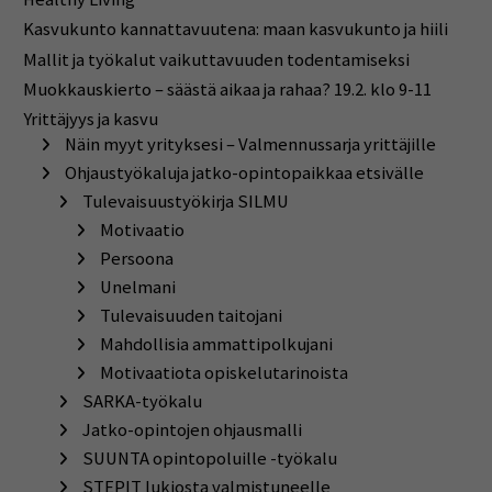
Kasvukunto kannattavuutena: maan kasvukunto ja hiili
Mallit ja työkalut vaikuttavuuden todentamiseksi
Muokkauskierto – säästä aikaa ja rahaa? 19.2. klo 9-11
Yrittäjyys ja kasvu
Näin myyt yrityksesi – Valmennussarja yrittäjille
Ohjaustyökaluja jatko-opintopaikkaa etsivälle
Tulevaisuustyökirja SILMU
Motivaatio
Persoona
Unelmani
Tulevaisuuden taitojani
Mahdollisia ammattipolkujani
Motivaatiota opiskelutarinoista
SARKA-työkalu
Jatko-opintojen ohjausmalli
SUUNTA opintopoluille -työkalu
STEPIT lukiosta valmistuneelle