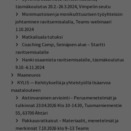
täsmäkoulutus 20.2.-26.3.2024, Vimpelin seutu
Monimuotoisen ja monikulttuurisen työyhteisön
johtaminen ravitsemisalalla, Teams-webinaari
1.10.2024
Matkailuala tutuksi
Coaching Camp, Seinäjoen alue – Startti
ravitsemisalalle
Hanki osaamista ravitsemisalalle, täsmäkoulutus
9.10.-6.11.2024
Maaneuvos
KYLIS — Kehityksellä ja yhteistyöllä lisäarvoa
maatalouteen
Aistinvarainen arviointi – Perusmenetelmät ja
tulkinnat 23.04.2026 Klo 10-14.30, Tuomarniementie
55, 63700 Ähtäri
Pakkausratkaisut – Materiaalit, menetelmät ja
merkinnät 7.10.2026 klo 9–13 Teams