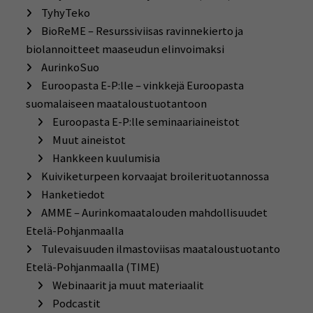
TyhyTeko
BioReME – Resurssiviisas ravinnekierto ja
biolannoitteet maaseudun elinvoimaksi
AurinkoSuo
Euroopasta E-P:lle – vinkkejä Euroopasta
suomalaiseen maataloustuotantoon
Euroopasta E-P:lle seminaariaineistot
Muut aineistot
Hankkeen kuulumisia
Kuiviketurpeen korvaajat broilerituotannossa
Hanketiedot
AMME – Aurinkomaatalouden mahdollisuudet
Etelä-Pohjanmaalla
Tulevaisuuden ilmastoviisas maataloustuotanto
Etelä-Pohjanmaalla (TIME)
Webinaarit ja muut materiaalit
Podcastit