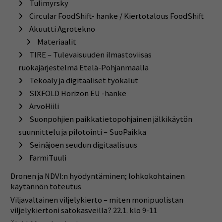
Tulimyrsky
Circular FoodShift- hanke / Kiertotalous FoodShift
Akuutti Agrotekno
Materiaalit
TIRE – Tulevaisuuden ilmastoviisas
ruokajärjestelmä Etelä-Pohjanmaalla
Tekoäly ja digitaaliset työkalut
SIXFOLD Horizon EU -hanke
ArvoHiili
Suonpohjien paikkatietopohjainen jälkikäytön
suunnittelu ja pilotointi – SuoPaikka
Seinäjoen seudun digitaalisuus
FarmiTuuli
Dronen ja NDVI:n hyödyntäminen; lohkokohtainen
käytännön toteutus
Viljavaltainen viljelykierto – miten monipuolistan
viljelykiertoni satokasveilla? 22.1. klo 9-11