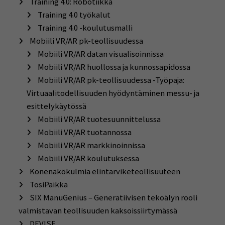
Training 4.0: Robotiikka
Training 4.0 työkalut
Training 4.0 -koulutusmalli
Mobiili VR/AR pk-teollisuudessa
Mobiili VR/AR datan visualisoinnissa
Mobiili VR/AR huollossa ja kunnossapidossa
Mobiili VR/AR pk-teollisuudessa -Työpaja:
Virtuaalitodellisuuden hyödyntäminen messu- ja
esittelykäytössä
Mobiili VR/AR tuotesuunnittelussa
Mobiili VR/AR tuotannossa
Mobiili VR/AR markkinoinnissa
Mobiili VR/AR koulutuksessa
Konenäkökulmia elintarviketeollisuuteen
TosiPaikka
SIX ManuGenius – Generatiivisen tekoälyn rooli
valmistavan teollisuuden kaksoissiirtymässä
DEVISE