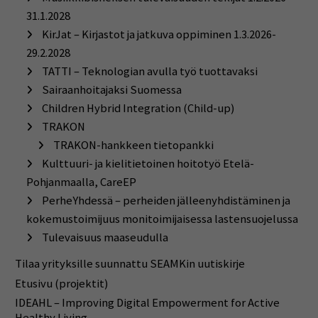
31.1.2028
KirJat – Kirjastot ja jatkuva oppiminen 1.3.2026-
29.2.2028
TATTI – Teknologian avulla työ tuottavaksi
Sairaanhoitajaksi Suomessa
Children Hybrid Integration (Child-up)
TRAKON
TRAKON-hankkeen tietopankki
Kulttuuri- ja kielitietoinen hoitotyö Etelä-
Pohjanmaalla, CareEP
PerheYhdessä – perheiden jälleenyhdistäminen ja
kokemustoimijuus monitoimijaisessa lastensuojelussa
Tulevaisuus maaseudulla
Tilaa yrityksille suunnattu SEAMKin uutiskirje
Etusivu (projektit)
IDEAHL – Improving Digital Empowerment for Active
Healthy Living