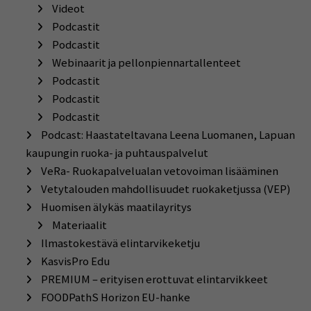
Videot
Podcastit
Podcastit
Webinaarit ja pellonpiennartallenteet
Podcastit
Podcastit
Podcastit
Podcast: Haastateltavana Leena Luomanen, Lapuan
kaupungin ruoka- ja puhtauspalvelut
VeRa- Ruokapalvelualan vetovoiman lisääminen
Vetytalouden mahdollisuudet ruokaketjussa (VEP)
Huomisen älykäs maatilayritys
Materiaalit
Ilmastokestävä elintarvikeketju
KasvisPro Edu
PREMIUM – erityisen erottuvat elintarvikkeet
FOODPathS Horizon EU-hanke