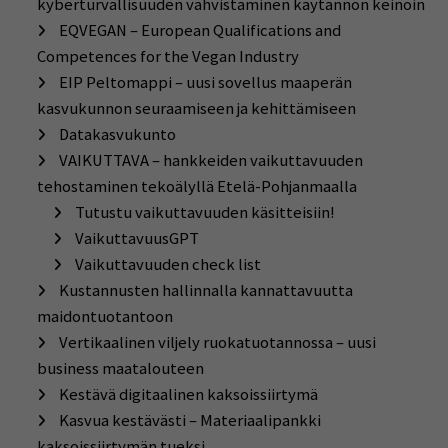
kyberturvallisuuden vahvistaminen käytännön keinoin
EQVEGAN – European Qualifications and
Competences for the Vegan Industry
EIP Peltomappi – uusi sovellus maaperän
kasvukunnon seuraamiseen ja kehittämiseen
Datakasvukunto
VAIKUTTAVA – hankkeiden vaikuttavuuden
tehostaminen tekoälyllä Etelä-Pohjanmaalla
Tutustu vaikuttavuuden käsitteisiin!
VaikuttavuusGPT
Vaikuttavuuden check list
Kustannusten hallinnalla kannattavuutta
maidontuotantoon
Vertikaalinen viljely ruokatuotannossa – uusi
business maatalouteen
Kestävä digitaalinen kaksoissiirtymä
Kasvua kestävästi – Materiaalipankki
kaksoissiirtymän tueksi