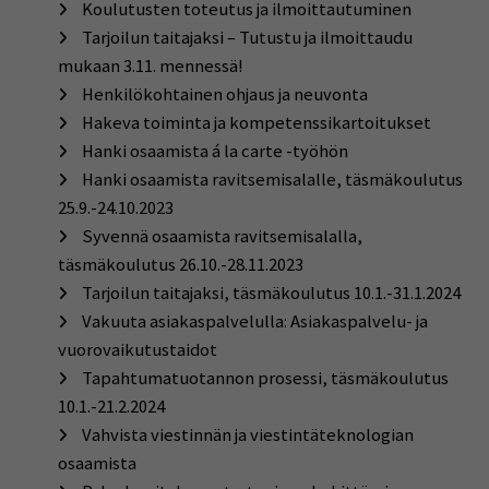
Koulutusten toteutus ja ilmoittautuminen
Tarjoilun taitajaksi – Tutustu ja ilmoittaudu
mukaan 3.11. mennessä!
Henkilökohtainen ohjaus ja neuvonta
Hakeva toiminta ja kompetenssikartoitukset
Hanki osaamista á la carte -työhön
Hanki osaamista ravitsemisalalle, täsmäkoulutus
25.9.-24.10.2023
Syvennä osaamista ravitsemisalalla,
täsmäkoulutus 26.10.-28.11.2023
Tarjoilun taitajaksi, täsmäkoulutus 10.1.-31.1.2024
Vakuuta asiakaspalvelulla: Asiakaspalvelu- ja
vuorovaikutustaidot
Tapahtumatuotannon prosessi, täsmäkoulutus
10.1.-21.2.2024
Vahvista viestinnän ja viestintäteknologian
osaamista