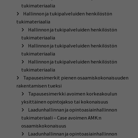
tukimateriaalia
Hallinnon ja tukipalveluiden henkilöstön
tukimateriaalia
Hallinnon ja tukipalveluiden henkilöstön
tukimateriaalia
Hallinnon ja tukipalveluiden henkilöstön
tukimateriaalia
Hallinnon ja tukipalveluiden henkilöstön
tukimateriaalia
Tapausesimerkit pienen osaamiskokonaisuuden
rakentamisen tueksi
Tapausesimerkki avoimen korkeakoulun
yksittäinen opintojakso tai kokonaisuus
Laadunhallinnan ja opintoasiainhallinnon
tukimateriaali – Case avoimen AMK:n
osaamiskokonaisuus
Laadunhallinnan ja opintoasiainhallinnon