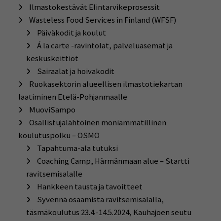
Ilmastokestävät Elintarvikeprosessit
Wasteless Food Services in Finland (WFSF)
Päiväkodit ja koulut
Á la carte -ravintolat, palveluasemat ja
keskuskeittiöt
Sairaalat ja hoivakodit
Ruokasektorin alueellisen ilmastotiekartan
laatiminen Etelä-Pohjanmaalle
MuoviSampo
Osallistujalähtöinen moniammatillinen
koulutuspolku – OSMO
Tapahtuma-ala tutuksi
Coaching Camp, Härmänmaan alue – Startti
ravitsemisalalle
Hankkeen tausta ja tavoitteet
Syvennä osaamista ravitsemisalalla,
täsmäkoulutus 23.4.-14.5.2024, Kauhajoen seutu