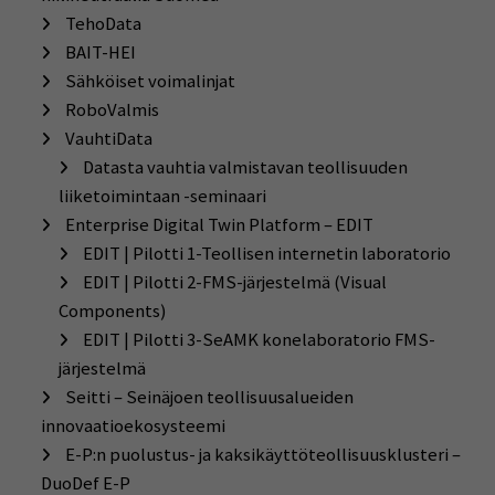
TehoData
BAIT-HEI
Sähköiset voimalinjat
RoboValmis
VauhtiData
Datasta vauhtia valmistavan teollisuuden
liiketoimintaan -seminaari
Enterprise Digital Twin Platform – EDIT
EDIT | Pilotti 1-Teollisen internetin laboratorio
EDIT | Pilotti 2-FMS-järjestelmä (Visual
Components)
EDIT | Pilotti 3-SeAMK konelaboratorio FMS-
järjestelmä
Seitti – Seinäjoen teollisuusalueiden
innovaatioekosysteemi
E-P:n puolustus- ja kaksikäyttöteollisuusklusteri –
DuoDef E-P