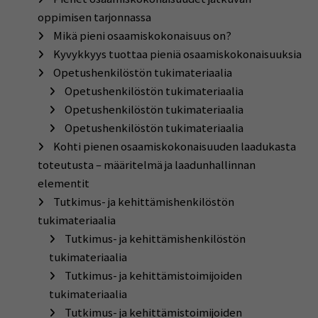
oppimisen tarjonnassa
Mikä pieni osaamiskokonaisuus on?
Kyvykkyys tuottaa pieniä osaamiskokonaisuuksia
Opetushenkilöstön tukimateriaalia
Opetushenkilöstön tukimateriaalia
Opetushenkilöstön tukimateriaalia
Opetushenkilöstön tukimateriaalia
Kohti pienen osaamiskokonaisuuden laadukasta
toteutusta – määritelmä ja laadunhallinnan
elementit
Tutkimus- ja kehittämishenkilöstön
tukimateriaalia
Tutkimus- ja kehittämishenkilöstön
tukimateriaalia
Tutkimus- ja kehittämistoimijoiden
tukimateriaalia
Tutkimus- ja kehittämistoimijoiden