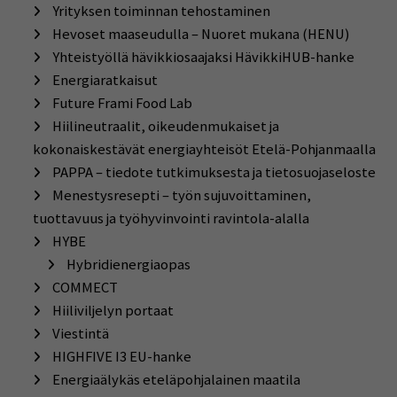
Yrityksen toiminnan tehostaminen
Hevoset maaseudulla – Nuoret mukana (HENU)
Yhteistyöllä hävikkiosaajaksi HävikkiHUB-hanke
Energiaratkaisut
Future Frami Food Lab
Hiilineutraalit, oikeudenmukaiset ja
kokonaiskestävät energiayhteisöt Etelä-Pohjanmaalla
PAPPA – tiedote tutkimuksesta ja tietosuojaseloste
Menestysresepti – työn sujuvoittaminen,
tuottavuus ja työhyvinvointi ravintola-alalla
HYBE
Hybridienergiaopas
COMMECT
Hiiliviljelyn portaat
Viestintä
HIGHFIVE I3 EU-hanke
Energiaälykäs eteläpohjalainen maatila