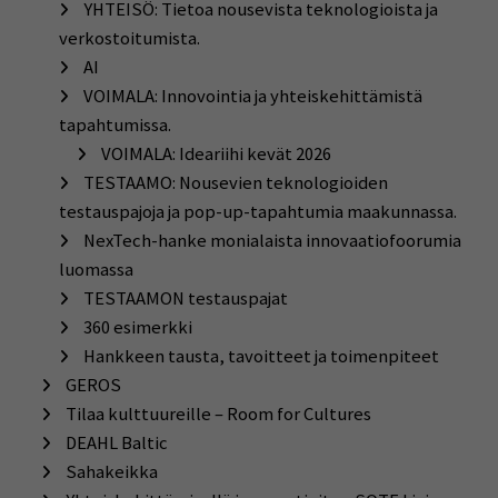
YHTEISÖ: Tietoa nousevista teknologioista ja
verkostoitumista.
AI
VOIMALA: Innovointia ja yhteiskehittämistä
tapahtumissa.
VOIMALA: Ideariihi kevät 2026
TESTAAMO: Nousevien teknologioiden
testauspajoja ja pop-up-tapahtumia maakunnassa.
NexTech-hanke monialaista innovaatiofoorumia
luomassa
TESTAAMON testauspajat
360 esimerkki
Hankkeen tausta, tavoitteet ja toimenpiteet
GEROS
Tilaa kulttuureille – Room for Cultures
DEAHL Baltic
Sahakeikka