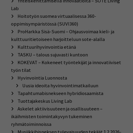
Yhteiskehittämisellä innovaatioita – SOTE Living
Lab
Hoitotyön suomea virtuaalisessa 360-
oppimisympäristössä (SUVI360)
ProHarkka Sisä-Suomi – Ohjausvoimaa kieli- ja
kulttuuritietoiseen harjoitteluun sote-alalla
Kulttuurihyvinvointia etänä
TASKU – talous sujuvasti kuntoon
KOKEVAT – Kokeneet työntekijät ja innovatiiviset
työn tilat
Hyvinvointia Luonnosta
Uusia ideoita hyvinvointimatkailuun
Tapahtumabisnekseen hybridiosaamista
Tuottajakeskus Living Lab
Askelet aktiivisuuteen ja osallisuuteen –
ikäihmisten toimintakyvyn tukeminen
ryhmätoiminnoissa
Musiikkibisneksen tulevaisuuden tekijät 1.2.2026-