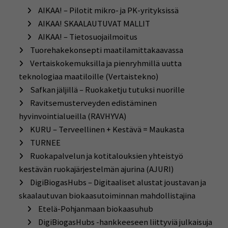
AIKAA! – Pilotit mikro- ja PK-yrityksissä
AIKAA! SKAALAUTUVAT MALLIT
AIKAA! – Tietosuojailmoitus
Tuorehakekonsepti maatilamittakaavassa
Vertaiskokemuksilla ja pienryhmillä uutta
teknologiaa maatiloille (Vertaistekno)
Safkan jäljillä – Ruokaketju tutuksi nuorille
Ravitsemusterveyden edistäminen
hyvinvointialueilla (RAVHYVA)
KURU – Terveellinen + Kestävä = Maukasta
TURNEE
Ruokapalvelun ja kotitalouksien yhteistyö
kestävän ruokajärjestelmän ajurina (AJURI)
DigiBiogasHubs – Digitaaliset alustat joustavan ja
skaalautuvan biokaasutoiminnan mahdollistajina
Etelä-Pohjanmaan biokaasuhub
DigiBiogasHubs -hankkeeseen liittyviä julkaisuja