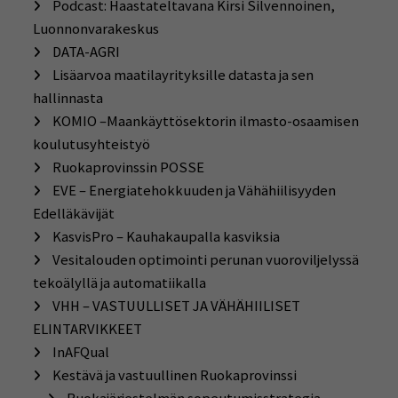
Podcast: Haastateltavana Kirsi Silvennoinen,
Luonnonvarakeskus
DATA-AGRI
Lisäarvoa maatilayrityksille datasta ja sen
hallinnasta
KOMIO –Maankäyttösektorin ilmasto-osaamisen
koulutusyhteistyö
Ruokaprovinssin POSSE
EVE – Energiatehokkuuden ja Vähähiilisyyden
Edelläkävijät
KasvisPro – Kauhakaupalla kasviksia
Vesitalouden optimointi perunan vuoroviljelyssä
tekoälyllä ja automatiikalla
VHH – VASTUULLISET JA VÄHÄHIILISET
ELINTARVIKKEET
InAFQual
Kestävä ja vastuullinen Ruokaprovinssi