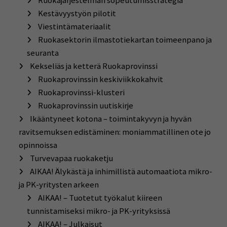
Ruokajärjestelmän sopeutumisstrategia
Kestävyystyön pilotit
Viestintämateriaalit
Ruokasektorin ilmastotiekartan toimeenpano ja
seuranta
Kekseliäs ja ketterä Ruokaprovinssi
Ruokaprovinssin keskiviikkokahvit
Ruokaprovinssi-klusteri
Ruokaprovinssin uutiskirje
Ikääntyneet kotona – toimintakyvyn ja hyvän
ravitsemuksen edistäminen: moniammatillinen ote jo
opinnoissa
Turvevapaa ruokaketju
AIKAA! Älykästä ja inhimillistä automaatiota mikro-
ja PK-yritysten arkeen
AIKAA! – Tuotetut työkalut kiireen
tunnistamiseksi mikro- ja PK-yrityksissä
AIKAA! – Julkaisut