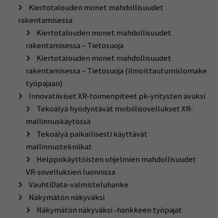
Kiertotalouden monet mahdollisuudet
rakentamisessa
Kiertotalouden monet mahdollisuudet
rakentamisessa – Tietosuoja
Kiertotalouden monet mahdollisuudet
rakentamisessa – Tietosuoja (ilmoittautumislomake
työpajaan)
Innovatiiviset XR-toimenpiteet pk-yritysten avuksi
Tekoälyä hyödyntävät mobiilisovellukset XR-
mallinnuskäytössä
Tekoälyä paikallisesti käyttävät
mallinnustekniikat
Helppokäyttöisten ohjelmien mahdollisuudet
VR-sovelluksien luonnissa
VauhtiData-valmisteluhanke
Näkymätön näkyväksi
Näkymätön näkyväksi -hankkeen työpajat