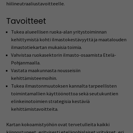
hiilineutraaliustavoitteelle.
Tavoitteet
Tukea alueellisen ruoka-alan yritystoiminnan
kehittymistä kohti ilmastokestävyyttä ja maatalouden
ilmastotiekartan mukaisia toimia.
Vahvistaa ruokasektorin ilmasto-osaamista Etelä-
Pohjanmaalla.
Vastata maakunnasta nousseisiin
kehittämisteemoihin.
Tukea ilmastonmuutoksen kannalta tarpeellisten
toimintamallien käyttöönottoa sekä seutukuntien
elinkeinotoimien strategisia kestäviä
kehittämistavoitteita.
Kartan kokoamistyöhön ovat tervetulleita kaikki
kiinnostuneet, erityisesti eteläpohjalaiset yritykset, eri