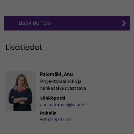
LISÄÄ UUTISIA
Lisätiedot
Palomäki, Anu
Projektipäällikkö ja
hankesalkkuvastaava
Sähköposti
anu.palomaki@seamk.fi
Puhelin
+358408301257