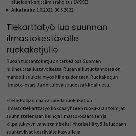
alueiden kehittämisrahoitus (AKKE)
Aikataulu:
1.6.2021-30.6.2022
Tiekarttatyö luo suunnan
ilmastokestävälle
ruokaketjulle
Ruoan tuotantoketju on tärkeä osa Suomen
hiilineutraaliustavoitetta. Ruoan alkutuotannossa on
mahdollisuuksia myös hiilensidontaan. Ruokaketjun
ilmasto-osaajilla on tulevaisuudessa kilpailuetu.
Etelä-Pohjanmaan alueella ruokaketjun
ilmastotiekarttatyö kokoaa yhteen ruoka-alan toimijat
suunnittelemaan keinoja ilmasto-osaamisen ja
kilpailukyvyn vahvistamiseksi. Yhteisellä työllä luodaan
suuntaviivat kestävälle kasvulle ja