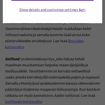
kotisivuilta
.
Show details and customise settings &gt;
Biocoden
olemassaolon tarkoitus on tehostaa siirtymistä
ilmastoviisaaseen ruoantuotantoon ja -kulutukseen.
Tuemme elintarvikebrändejä heidän matkallaan kohti
hiilineutraaliutta ja samalla luomme lisää arvoa koko
elintarvikkeiden arvoketjuun.
Lue lisää
Biocoden
kotisivuilta
.
Soilfood
on kiertotalousyritys, joka haluaa tehdä
maailman muuttamisen helpoksi maanviljelijöille ja
teollisuudelle. Tavoitteemme on korvata neitseellisiä
raaka-aineita kierrätetyillä materiaaleilla paljon ja nopeasti.
Samalla yhteistyössä asiakkaidemme kanssa vähennämme
päästöjä ja lisäämme maaperän hiilivarastoja. Kun kestävin
ratkaisu on myös kannattavin, kaikki voittavat.
Lue lisää
Soilfoodin kotisivuilta
.