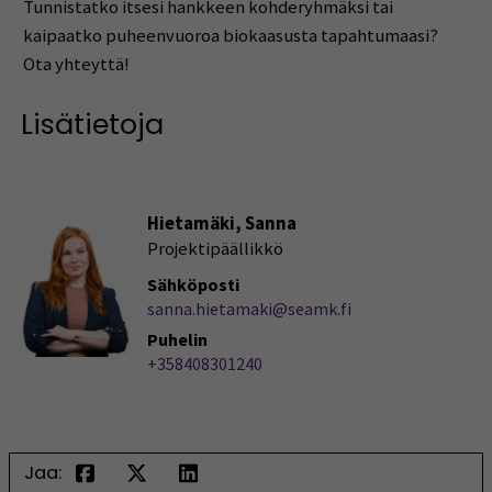
Tunnistatko itsesi hankkeen kohderyhmäksi tai
kaipaatko puheenvuoroa biokaasusta tapahtumaasi?
Ota yhteyttä!
Lisätietoja
Hietamäki, Sanna
Projektipäällikkö
Sähköposti
sanna.hietamaki@seamk.fi
Puhelin
+358408301240
Jaa: