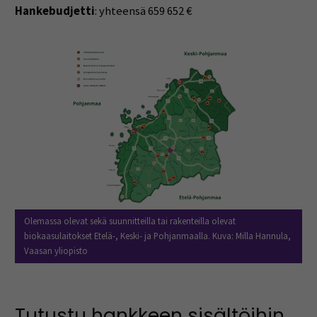
Hankebudjetti
: yhteensä 659 652 €
Olemassa olevat sekä suunnitteilla tai rakenteilla olevat
biokaasulaitokset Etelä-, Keski- ja Pohjanmaalla. Kuva: Milla Hannula,
Vaasan yliopisto
Tutustu hankkeen sisältöihin