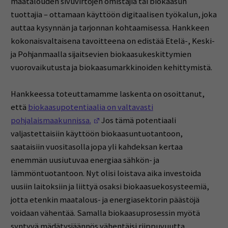
maatalouden sivuvirtojen omistajia tai biokaasun
tuottajia – ottamaan käyttöön digitaalisen työkalun, joka
auttaa kysynnän ja tarjonnan kohtaamisessa. Hankkeen
kokonaisvaltaisena tavoitteena on edistää Etelä-, Keski-
ja Pohjanmaalla sijaitsevien biokaasukeskittymien
vuorovaikutusta ja biokaasumarkkinoiden kehittymistä.
Hankkeessa toteuttamamme laskenta on osoittanut,
että
biokaasupotentiaalia on valtavasti
(Opens in a new window)
pohjalaismaakunnissa.
Jos tämä potentiaali
valjastettaisiin käyttöön biokaasuntuotantoon,
saataisiin vuositasolla jopa yli kahdeksan kertaa
enemmän uusiutuvaa energiaa sähkön- ja
lämmöntuotantoon. Nyt olisi loistava aika investoida
uusiin laitoksiin ja liittyä osaksi biokaasuekosysteemiä,
jotta etenkin maatalous- ja energiasektorin päästöjä
voidaan vähentää. Samalla biokaasuprosessin myötä
syntyvä mädätysjäännös vähentäisi riippuvuutta