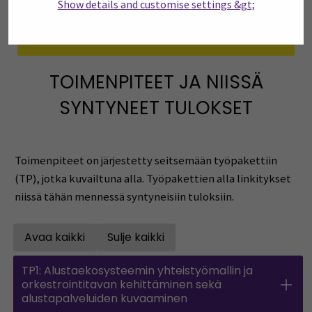
Show details and customise settings &gt;
DigiBiogasHubs LinkedIn
(Opens in a new window)
TOIMENPITEET JA NIISSÄ
SYNTYNEET TULOKSET
Toimenpiteet on järjestetty seitsemään työpakettiin
(TP), jotka kuvailtuna alla. Työpakettien alla linkitykset
niissä tähän mennessä syntyneisiin tuloksiin.
Avaa kaikki
Sulje kaikki
Open all accordions
Sulje kaikki
TP1: Alustaekosysteemin yhteistyömallin ja
orkestrointitavan kehittäminen sekä
alustapalveluiden kuvaaminen