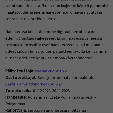
tuontilannoitteista. Biokaasun laajempi käyttö parantaisi
maatalouden ja energiajärjestelmän omavaraisuutta ja
tehostaisi ravinteiden kiertoa.
Hankkeessa kehittämämme digitaalinen alusta on
edennyt testausvaiheeseen. Ensimmäisessä vaiheessa
testaukseen osallistuvat hankkeessa tiiviisti mukana
olleet sidosryhmät, joiden palautteen avulla kehitämme
alustaa edelleen kohti laajempaa käyttöönottoa.
(Opens in a new window)
Päätoteuttaja
:
Vaasan yliopisto
Osatoteuttajat
: Seinäjoen ammattikorkeakoulu,
(Opens in a new window)
Centria ammattikorkeakoulu
Toteutusaika
: 01.12.2023-30.11.2025
Hankealue:
Pohjanmaa, Etelä-Pohjanmaa ja Keski-
Pohjanmaa
Rahoittaja
: Euroopan unionin osarahoittama