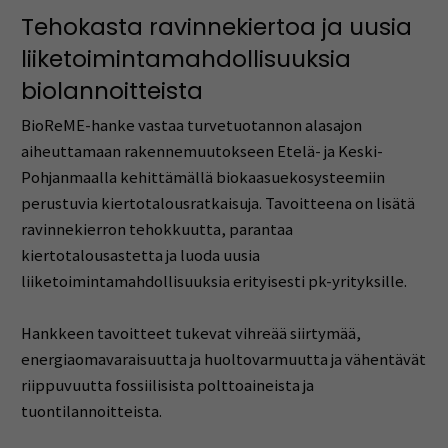
Tehokasta ravinnekiertoa ja uusia
liiketoimintamahdollisuuksia
biolannoitteista
BioReME-hanke vastaa turvetuotannon alasajon
aiheuttamaan rakennemuutokseen Etelä- ja Keski-
Pohjanmaalla kehittämällä biokaasuekosysteemiin
perustuvia kiertotalousratkaisuja. Tavoitteena on lisätä
ravinnekierron tehokkuutta, parantaa
kiertotalousastetta ja luoda uusia
liiketoimintamahdollisuuksia erityisesti pk-yrityksille.
Hankkeen tavoitteet tukevat vihreää siirtymää,
energiaomavaraisuutta ja huoltovarmuutta ja vähentävät
riippuvuutta fossiilisista polttoaineista ja
tuontilannoitteista.