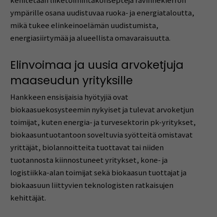
kehitetään liiketoimintakonsepteja ravinnekierron
ympärille osana uudistuvaa ruoka- ja energiataloutta,
mikä tukee elinkeinoelämän uudistumista,
energiasiirtymää ja alueellista omavaraisuutta.
Elinvoimaa ja uusia arvoketjuja
maaseudun yrityksille
Hankkeen ensisijaisia hyötyjiä ovat
biokaasuekosysteemin nykyiset ja tulevat arvoketjun
toimijat, kuten energia- ja turvesektorin pk-yritykset,
biokaasuntuotantoon soveltuvia syötteitä omistavat
yrittäjät, biolannoitteita tuottavat tai niiden
tuotannosta kiinnostuneet yritykset, kone- ja
logistiikka-alan toimijat sekä biokaasun tuottajat ja
biokaasuun liittyvien teknologisten ratkaisujen
kehittäjät.