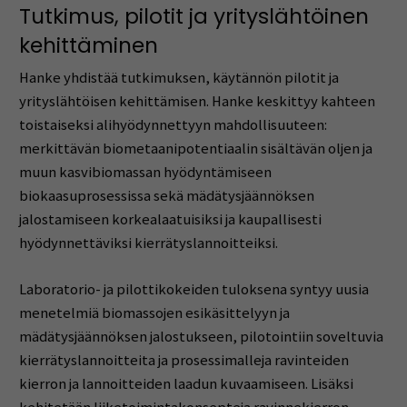
Tutkimus, pilotit ja yrityslähtöinen
kehittäminen
Hanke yhdistää tutkimuksen, käytännön pilotit ja
yrityslähtöisen kehittämisen. Hanke keskittyy kahteen
toistaiseksi alihyödynnettyyn mahdollisuuteen:
merkittävän biometaanipotentiaalin sisältävän oljen ja
muun kasvibiomassan hyödyntämiseen
biokaasuprosessissa sekä mädätysjäännöksen
jalostamiseen korkealaatuisiksi ja kaupallisesti
hyödynnettäviksi kierrätyslannoitteiksi.
Laboratorio- ja pilottikokeiden tuloksena syntyy uusia
menetelmiä biomassojen esikäsittelyyn ja
mädätysjäännöksen jalostukseen, pilotointiin soveltuvia
kierrätyslannoitteita ja prosessimalleja ravinteiden
kierron ja lannoitteiden laadun kuvaamiseen. Lisäksi