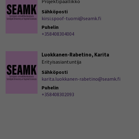
Projektipäällikkö
Sähköposti
kirsi.spoof-tuomi@seamk.fi
Puhelin
+358408304004
Luokkanen-Rabetino, Karita
Erityisasiantuntija
Sähköposti
karita.luokkanen-rabetino@seamk.fi
Puhelin
+358408302093