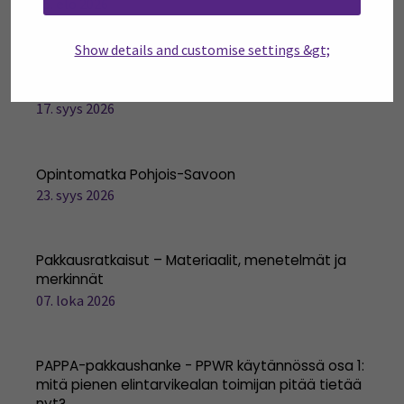
25. elo 2026
Show details and customise settings &gt;
Elintarvikealan kestävät energiainvestoinnit ja
hiilijalanjäljen arviointi -työpaja
17. syys 2026
Opintomatka Pohjois-Savoon
23. syys 2026
Pakkausratkaisut – Materiaalit, menetelmät ja
merkinnät
07. loka 2026
PAPPA-pakkaushanke - PPWR käytännössä osa 1:
mitä pienen elintarvikealan toimijan pitää tietää
nyt?