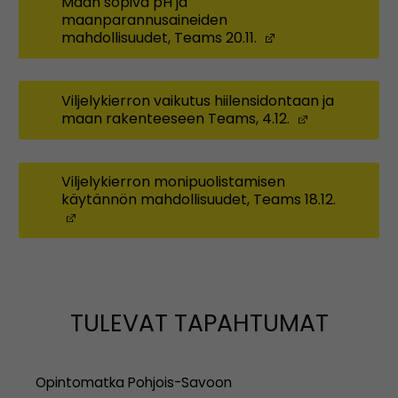
Maan sopiva pH ja
maanparannusaineiden
mahdollisuudet, Teams 20.11.
(Opens in a new
Viljelykierron vaikutus hiilensidontaan ja
maan rakenteeseen Teams, 4.12.
(Opens in a
Viljelykierron monipuolistamisen
käytännön mahdollisuudet, Teams 18.12.
(Opens in a new window)
TULEVAT TAPAHTUMAT
Opintomatka Pohjois-Savoon