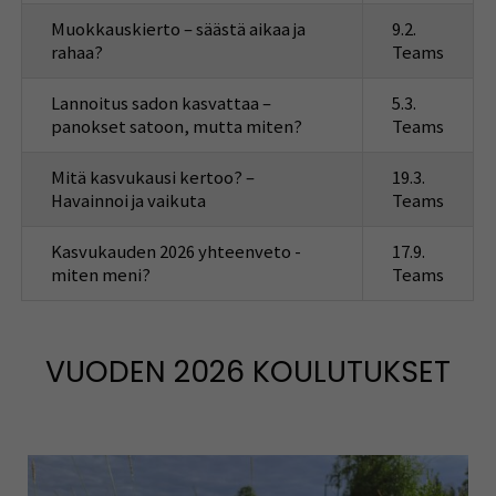
Muokkauskierto – säästä aikaa ja
9.2.
rahaa?
Teams
Lannoitus sadon kasvattaa –
5.3.
panokset satoon, mutta miten?
Teams
Mitä kasvukausi kertoo? –
19.3.
Havainnoi ja vaikuta
Teams
Kasvukauden 2026 yhteenveto -
17.9.
miten meni?
Teams
VUODEN 2026 KOULUTUKSET