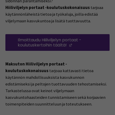
sidonnan parantamiseksi?
Hiiliviljelyn portaat -koulutuskokonaisuus
tarjoaa
käytännönläheistä tietoa ja työkaluja, joilla edistää
viljelymaan kasvukuntoa ja lisätä tuottavuutta.
Ilmoittaudu Hiiliviljelyn portaat -
koulutuskertoihin täältä!
(Opens in a new wi
Maksuton Hiiliviljelyn portaat -
koulutuskokonaisuus
tarjoaa kattavasti tietoa
käytännön mahdollisuuksista kasvukunnon
edistämiseksi ja peltojen tuottavuuden tehostamiseksi.
Tarkastelussa ovat keinot viljelymaan
kasvukuntohaasteiden tunnistamiseen sekä korjaavien
toimenpiteiden suunnitteluun ja toteutukseen.