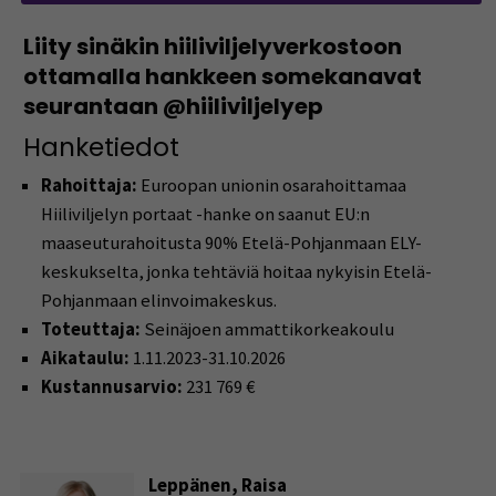
Liity sinäkin hiiliviljelyverkostoon
ottamalla hankkeen somekanavat
seurantaan @hiiliviljelyep
Hanketiedot
Rahoittaja:
Euroopan unionin osarahoittamaa
Hiiliviljelyn portaat -h
anke on saanut EU:n
maaseuturahoitusta 90% Etelä-Pohjanmaan ELY-
keskukselta, jonka tehtäviä hoitaa nykyisin Etelä-
Pohjanmaan elinvoimakeskus.
Toteuttaja:
Seinäjoen ammattikorkeakoulu
Aikataulu:
1.11.2023-31.10.2026
Kustannusarvio:
231 769 €
Leppänen, Raisa