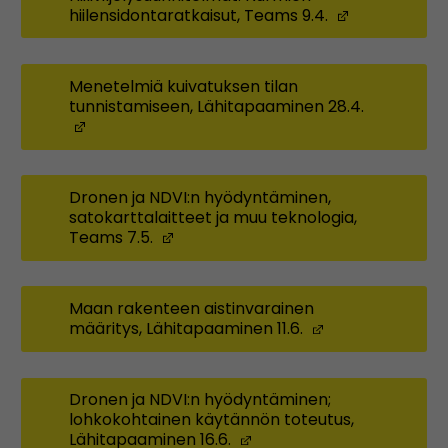
hiilensidontaratkaisut, Teams 9.4.
(Opens in 
Menetelmiä kuivatuksen tilan
tunnistamiseen, Lähitapaaminen 28.4.
(Opens in a new window)
Dronen ja NDVI:n hyödyntäminen,
satokarttalaitteet ja muu teknologia,
Teams 7.5.
(Opens in a new window)
Maan rakenteen aistinvarainen
määritys, Lähitapaaminen 11.6.
(Opens in a n
Dronen ja NDVI:n hyödyntäminen;
lohkokohtainen käytännön toteutus,
Lähitapaaminen 16.6.
(Opens in a new window