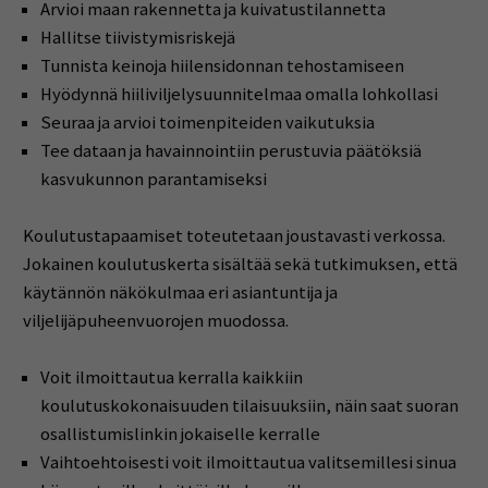
Arvioi maan rakennetta ja kuivatustilannetta
Hallitse tiivistymisriskejä
Tunnista keinoja hiilensidonnan tehostamiseen
Hyödynnä hiiliviljelysuunnitelmaa omalla lohkollasi
Seuraa ja arvioi toimenpiteiden vaikutuksia
Tee dataan ja havainnointiin perustuvia päätöksiä
kasvukunnon parantamiseksi
Koulutustapaamiset toteutetaan joustavasti verkossa.
Jokainen koulutuskerta sisältää sekä tutkimuksen, että
käytännön näkökulmaa eri asiantuntija ja
viljelijäpuheenvuorojen muodossa.
Voit ilmoittautua
kerralla kaikkiin
koulutuskokonaisuuden tilaisuuksiin, näin saat suoran
osallistumislinkin jokaiselle kerralle
Vaihtoehtoisesti voit ilmoittautua valitsemillesi sinua