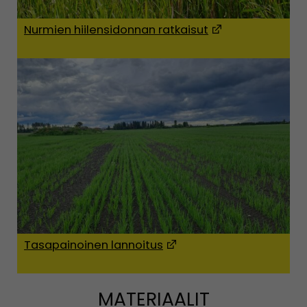
Nurmien hiilensidonnan ratkaisut
(Opens in a new
Tasapainoinen lannoitus
(Opens in a new window)
MATERIAALIT