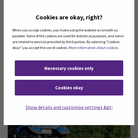
Cookies are okay, right?
When you accept cookies, you make using the website as smooth as
possible. Some of the cookies are used for statistical purposes, and some
are related to services provided by third parties. By selecting "Cookies
okay" you accept the use of cookies.
More information about cookies
.
Necessary cookies only
Ojitusratkaisut – miten huolehdin kasvin
riittävästi vedensaannista eri maalajeilla?
(Open
Teams 27.11.
Cookies okay
Show details and customise settings &gt;