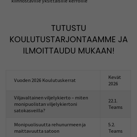
kiinnostaville yksittäisille kerroille
TUTUSTU
KOULUTUSTARJONTAAMME JA
ILMOITTAUDU MUKAAN!
Kevät
Vuoden 2026 Koulutuskerrat
2026
Viljavaltainen viljelykierto – miten
22.1.
monipuolistan viljelykiertoni
Teams
satokasveilla?
Monipuolisuutta rehunurmeen ja
5.2.
maittavuutta satoon
Teams