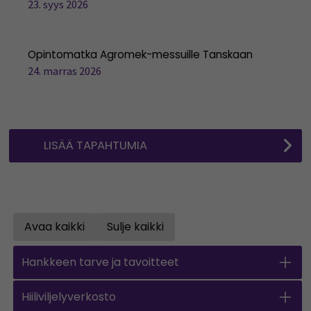
23. syys 2026
Opintomatka Agromek-messuille Tanskaan
24. marras 2026
LISÄÄ TAPAHTUMIA
Avaa kaikki
Sulje kaikki
Open all accordions
Sulje kaikki
Hankkeen tarve ja tavoitteet
Hiiliviljelyverkosto