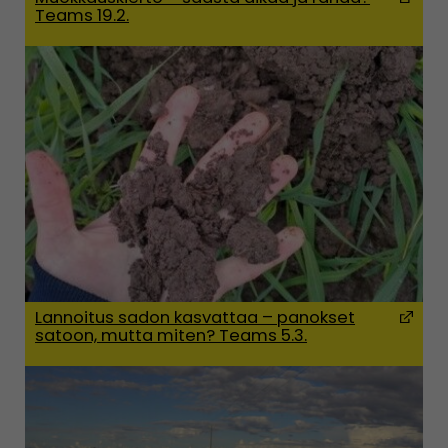
Teams 19.2.
(Open
Lannoitus sadon kasvattaa – panokset
satoon, mutta miten? Teams 5.3.
(Open