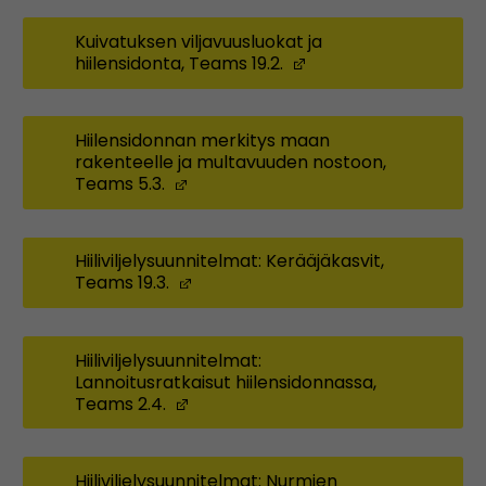
Kuivatuksen viljavuusluokat ja
hiilensidonta, Teams 19.2.
(Opens in a new wi
Hiilensidonnan merkitys maan
rakenteelle ja multavuuden nostoon,
Teams 5.3.
(Opens in a new window)
Hiiliviljelysuunnitelmat: Kerääjäkasvit,
Teams 19.3.
(Opens in a new window)
Hiiliviljelysuunnitelmat:
Lannoitusratkaisut hiilensidonnassa,
Teams 2.4.
(Opens in a new window)
Hiiliviljelysuunnitelmat: Nurmien