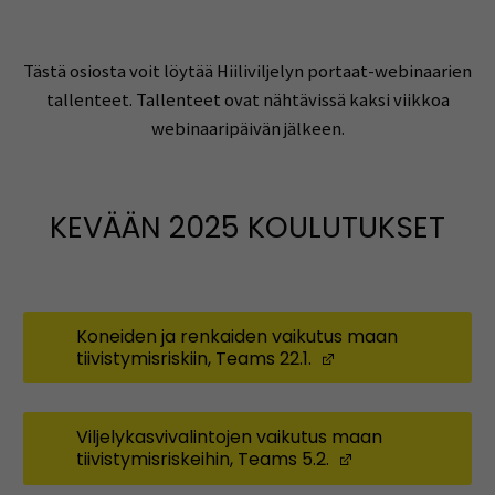
Tästä osiosta voit löytää Hiiliviljelyn portaat-webinaarien
tallenteet. Tallenteet ovat nähtävissä kaksi viikkoa
webinaaripäivän jälkeen.
KEVÄÄN 2025 KOULUTUKSET
Koneiden ja renkaiden vaikutus maan
tiivistymisriskiin, Teams 22.1.
(Opens in a new 
Viljelykasvivalintojen vaikutus maan
tiivistymisriskeihin, Teams 5.2.
(Opens in a ne