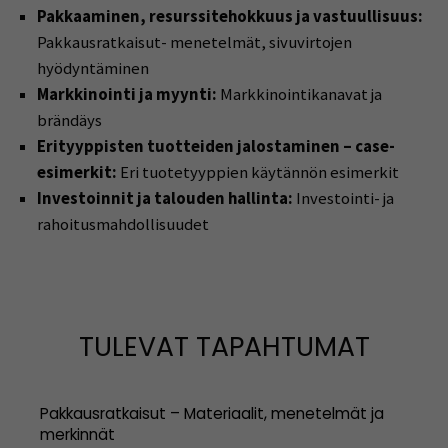
Pakkaaminen, resurssitehokkuus ja vastuullisuus:
Pakkausratkaisut- menetelmät, sivuvirtojen
hyödyntäminen
Markkinointi ja myynti:
Markkinointikanavat ja
brändäys
Erityyppisten tuotteiden jalostaminen – case-
esimerkit:
Eri tuotetyyppien käytännön esimerkit
Investoinnit ja talouden hallinta:
Investointi- ja
rahoitusmahdollisuudet
TULEVAT TAPAHTUMAT
Pakkausratkaisut – Materiaalit, menetelmät ja
merkinnät