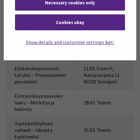
Necessary cookies only
Omavalvonta &
laatujärjestelmät –
11.02. Teams
Periaatteet ja hyödyt
Cookies okay
haltuun
Tilavaatimukset
Show details and customise settings &gt;
jalostukselle –
18.02. Teams
Käytännön tilaratkaisut
Elintarvikeprosessit
11.03. Frami F,
tutuksi – Prosessoinnin
Kampusranta 11
perusteet
60320 Seinäjoki
Elintarvikeprosessien
laatu – Merkitys ja
18.03. Teams
hallinta
Tuotekehityksen
vaiheet – Ideasta
25.03. Teams
tuotteeksi