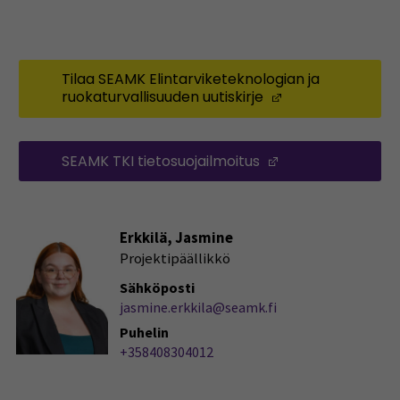
Tilaa SEAMK Elintarviketeknologian ja
ruokaturvallisuuden uutiskirje
(Opens in a ne
SEAMK TKI tietosuojailmoitus
(Opens in a new
Erkkilä, Jasmine
Projektipäällikkö
Sähköposti
jasmine.erkkila@seamk.fi
Puhelin
+358408304012