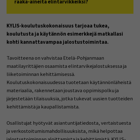
raaka-aineita elintarvikkeiksi?
KYLIS-koulutuskokonaisuus tarjoaa tukea,
koulutusta ja käytännön esimerkkejä matkallasi
kohti kannattavampaa jalostustoimintaa.
Tavoitteena on vahvistaa Etelä-Pohjanmaan
maatilayrittäjien osaamista elintarvikejalostuksessa ja
liiketoiminnan kehittämisessä.
Koulutuskokonaisuudessa tuotetaan käytännönläheistä
materiaalia, rakennetaan joustava oppimispolku ja
järjestetään tilaisuuksia, jotka tukevat uusien tuotteiden
kehittämistä ja kaupallistamista.
Osallistujat hyötyvät asiantuntijatiedosta, vertaistuesta
ja verkostoitumismahdollisuuksista, mikä helpottaa
jalostustoiminnan aloittamista ja kehittämistä. KYLIS-