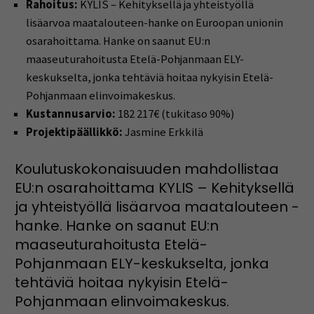
Rahoitus:
KYLIS – Kehityksellä ja yhteistyöllä
lisäarvoa maatalouteen-hanke on Euroopan unionin
osarahoittama. Hanke on saanut EU:n
maaseuturahoitusta Etelä-Pohjanmaan ELY-
keskukselta, jonka tehtäviä hoitaa nykyisin Etelä-
Pohjanmaan elinvoimakeskus.
Kustannusarvio:
182 217€ (tukitaso 90%)
Projektipäällikkö:
Jasmine Erkkilä
Koulutuskokonaisuuden mahdollistaa
EU:n osarahoittama KYLIS – Kehityksellä
ja yhteistyöllä lisäarvoa maatalouteen -
hanke. Hanke on saanut EU:n
maaseuturahoitusta Etelä-
Pohjanmaan ELY-keskukselta, jonka
tehtäviä hoitaa nykyisin Etelä-
Pohjanmaan elinvoimakeskus.