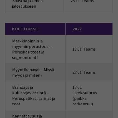
Säästöä ja tehoa
25.11. Teams
jalostukseen
KOULUTUKSET
2027
Markkinoinnin ja
myynnin perusteet –
13.01. Teams
Peruskäsitteet ja
segmentointi
Myyntikanavat – Missä
27.01. Teams
myydä ja miten?
Brändäys ja
17.02.
kuluttajaviestintä –
Livekoulutus
Peruspalikat, tarinat ja
(paikka
teot
tarkentuu)
Kannattavuus ja