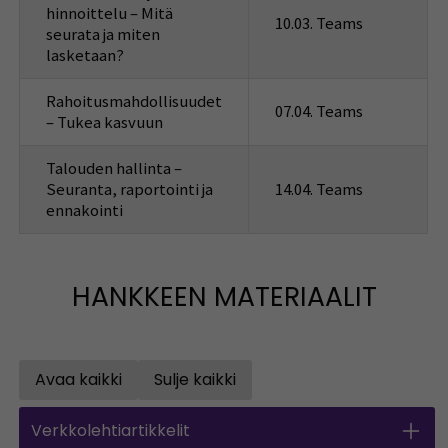
hinnoittelu – Mitä
10.03. Teams
seurata ja miten
lasketaan?
Rahoitusmahdollisuudet
07.04. Teams
– Tukea kasvuun
Talouden hallinta –
Seuranta, raportointi ja
14.04. Teams
ennakointi
HANKKEEN MATERIAALIT
Avaa kaikki
Sulje kaikki
Open all accordions
Sulje kaikki
Verkkolehtiartikkelit