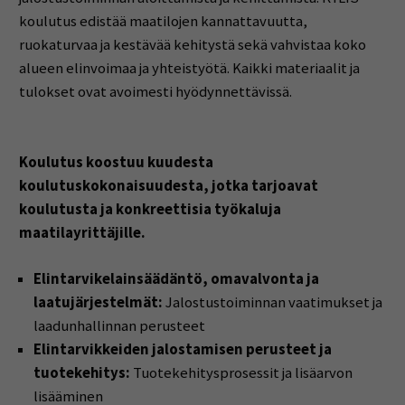
koulutus edistää maatilojen kannattavuutta,
ruokaturvaa ja kestävää kehitystä sekä vahvistaa koko
alueen elinvoimaa ja yhteistyötä. Kaikki materiaalit ja
tulokset ovat avoimesti hyödynnettävissä.
Koulutus koostuu kuudesta
koulutuskokonaisuudesta, jotka tarjoavat
koulutusta ja konkreettisia työkaluja
maatilayrittäjille.
Elintarvikelainsäädäntö, omavalvonta ja
laatujärjestelmät:
Jalostustoiminnan vaatimukset ja
laadunhallinnan perusteet
Elintarvikkeiden jalostamisen perusteet ja
tuotekehitys:
Tuotekehitysprosessit ja lisäarvon
lisääminen