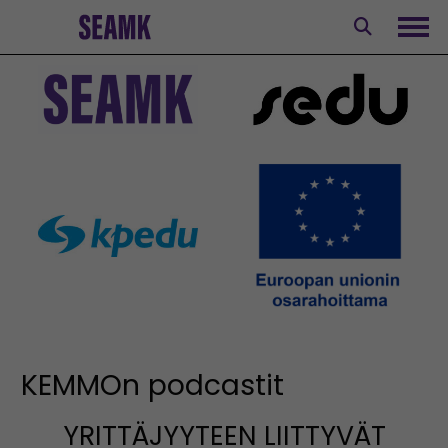
Siirry
sisältöön
Avaa
KEMMOn podcastit
YRITTÄJYYTEEN LIITTYVÄT