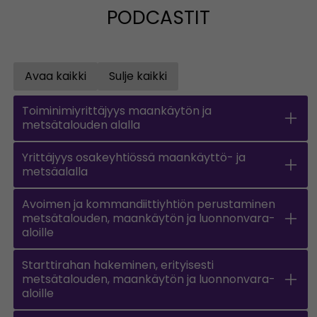
PODCASTIT
Avaa kaikki
Sulje kaikki
Open all accordions
Sulje kaikki
Toiminimiyrittäjyys maankäytön ja
metsätalouden alalla
Yrittäjyys osakeyhtiössä maankäyttö- ja
metsäalalla
Avoimen ja kommandiittiyhtiön perustaminen
metsätalouden, maankäytön ja luonnonvara-
aloille
Starttirahan hakeminen, erityisesti
metsätalouden, maankäytön ja luonnonvara-
aloille