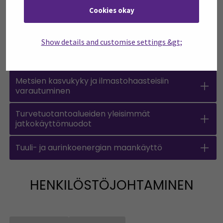
Cookies okay
Avaa kaikki
Sulje kaikki
Open all accordions
Sulje kaikki
Show details and customise settings &gt;
Kemmon tulevat maankäytön ja metsäalan
koulutukset
Metsien kasvukyky ja ilmastohaasteisiin
varautuminen
Turvetuotantoalueiden yleisimmät
jatkokäyttömuodot
Tuuli- ja aurinkoenergian maankäyttö
HENKILÖSTÖJOHTAMINEN