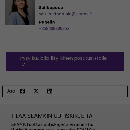
Sähköposti
satu.metsomaki@seamk.fi
Puhelin
+358408300352
Pysy kuulolla, liity Riihen postituslistalle
(Opens in a new window)
Jaa:
TILAA SEAMKIN UUTISKIRJEITÄ
SEAMK tuottaa uutiskirjeitä eri aiheista.
Uutiskirjeemme ovat koosteita SEAMKin