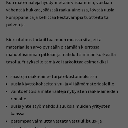
Kun materiaaleja hyödynnetään viisaammin, voidaan
vähentää hukkaa, säästää raaka-aineissa, löytää uusia
kumppaneita ja kehittää kestävämpiä tuotteita tai
palveluja.
Kiertotalous tarkoittaa muun muassa sitä, että
materiaalien arvo pyritään pitämään kierrossa
mahdollisimman pitkään ja mahdollisimman korkealla
tasolla. Yritykselle tämä voi tarkoittaa esimerkiksi:
säästöjä raaka-aine- tai jätekustannuksissa
uusia käyttökohteita sivu- ja ylijäämämateriaaleille
vaihtoehtoisia materiaaleja nykyisten raaka-aineiden
rinnalle
uusia yhteistyömahdollisuuksia muiden yritysten
kanssa
parempaa valmiutta vastata vastuullisuus- ja