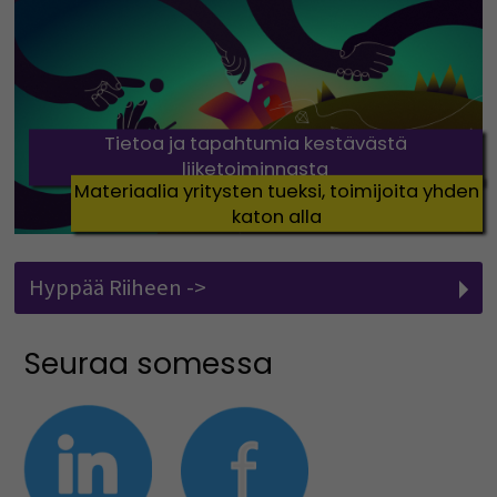
Tietoa ja tapahtumia kestävästä
liiketoiminnasta
Materiaalia yritysten tueksi, toimijoita yhden
katon alla
Hyppää Riiheen ->
Seuraa somessa