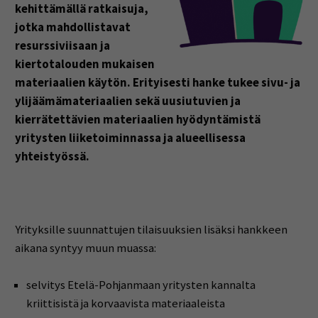
kehittämällä ratkaisuja,
jotka mahdollistavat
resurssiviisaan ja
kiertotalouden mukaisen
materiaalien käytön. Erityisesti hanke tukee sivu- ja
ylijäämämateriaalien sekä uusiutuvien ja
kierrätettävien materiaalien hyödyntämistä
yritysten liiketoiminnassa ja alueellisessa
yhteistyössä.
Yrityksille suunnattujen tilaisuuksien lisäksi hankkeen
aikana syntyy muun muassa:
selvitys Etelä-Pohjanmaan yritysten kannalta
kriittisistä ja korvaavista materiaaleista