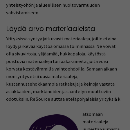
yhteistyöhön ja alueellisen huoltovarmuuden
vahvistamiseen.
Löydä arvo materiaaleista
Yrityksissä syntyy jatkuvasti materiaaleja, joille ei aina
löydy järkevää käyttöä omassa toiminnassa. Ne voivat
olla sivuvirtoja, ylijäämää, hukkapaloja, käytöstä
poistuvia materiaaleja tai raaka-aineita, joita voisi
korvata kestävämmillä vaihtoehdoilla. Samaan aikaan
moni yritys etsii uusia materiaaleja,
kustannustehokkaampia ratkaisuja ja keinoja vastata
asiakkaiden, markkinoiden ja sääntelyn muuttuviin
odotuksiin. ReSource auttaa eteläpohjalaisia yrityksiä k
atsomaan
materiaaleja
uudesta kulmasta.