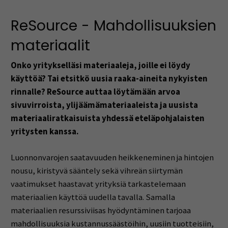
ReSource - Mahdollisuuksien
materiaalit
Onko yritykselläsi materiaaleja, joille ei löydy
käyttöä? Tai etsitkö uusia raaka-aineita nykyisten
rinnalle? ReSource auttaa löytämään arvoa
sivuvirroista, ylijäämämateriaaleista ja uusista
materiaaliratkaisuista yhdessä eteläpohjalaisten
yritysten kanssa.
Luonnonvarojen saatavuuden heikkeneminen ja hintojen
nousu, kiristyvä sääntely sekä vihreän siirtymän
vaatimukset haastavat yrityksiä tarkastelemaan
materiaalien käyttöä uudella tavalla. Samalla
materiaalien resurssiviisas hyödyntäminen tarjoaa
mahdollisuuksia kustannussäästöihin, uusiin tuotteisiin,