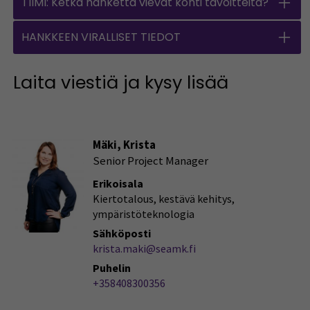
TIIMI: Ketkä hanketta vievät kohti tavoitteita?
HANKKEEN VIRALLISET TIEDOT
Laita viestiä ja kysy lisää
Mäki, Krista
Senior Project Manager
Erikoisala
Kiertotalous, kestävä kehitys,
ympäristöteknologia
Sähköposti
krista.maki@seamk.fi
Puhelin
+358408300356