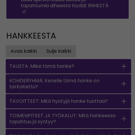
tapahtumia aiheesta löydät RIIHESTÄ
(Opens in a new window)
HANKKEESTA
Avaa kaikki
Sulje kaikki
Open all accordions
Sulje kaikki
TAUSTA: Miksi tämä hanke?
KOHDERYHMÄ: Kenelle tämä hanke on
tarkoitettu?
TAVOITTEET: Mitä hyötyjä hanke tuottaa?
TOIMENPITEET JA TYÖKALUT: Mitä hankeessa
tapahtuu ja syntyy?