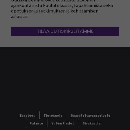
ajankohtaisista koulutuksista, tapahtumista sekä
opetuksen ja tutkimuksen ja kehittämisen
asioista.
TILAA UUTISKIRJEITÄMME
Evästeet
Tietosuoja
Saavutettavuusseloste
Palaute
Yhteystiedot
Sivukartta