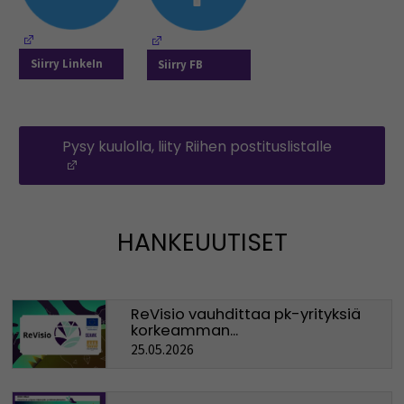
(Opens in a new window)
(Opens in a new window)
Siirry LinkeIn
Siirry FB
Pysy kuulolla, liity Riihen postituslistalle
(Opens in a new window)
HANKEUUTISET
ReVisio vauhdittaa pk-yrityksiä
korkeamman...
25.05.2026