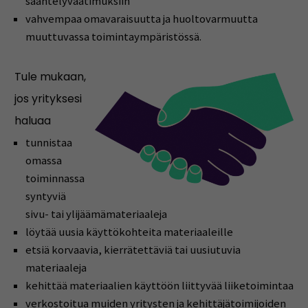
sääntelyvaatimuksiin
vahvempaa omavaraisuutta ja huoltovarmuutta
muuttuvassa toimintaympäristössä.
Tule mukaan,
jo
s yri
tyksesi
haluaa
tunnistaa
omassa
toiminnassa
syntyviä
sivu- tai ylijäämämateriaaleja
löytää uusia käyttökohteita materiaaleille
etsiä korvaavia, kierrätettäviä tai uusiutuvia
materiaaleja
kehittää materiaalien käyttöön liittyvää liiketoimintaa
verkostoitua muiden yritysten ja kehittäjätoimijoiden