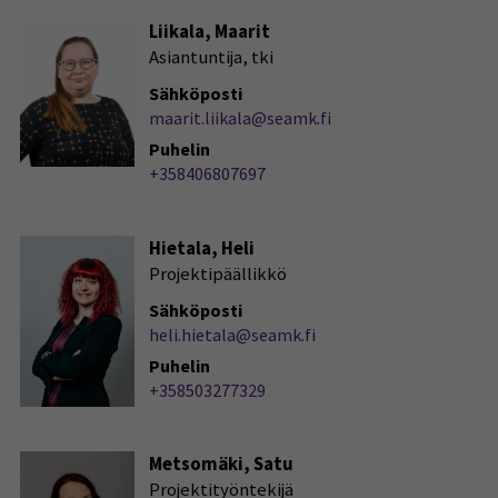
Liikala, Maarit
Asiantuntija, tki
Sähköposti
maarit.liikala@seamk.fi
Puhelin
+358406807697
Hietala, Heli
Projektipäällikkö
Sähköposti
heli.hietala@seamk.fi
Puhelin
+358503277329
Metsomäki, Satu
Projektityöntekijä