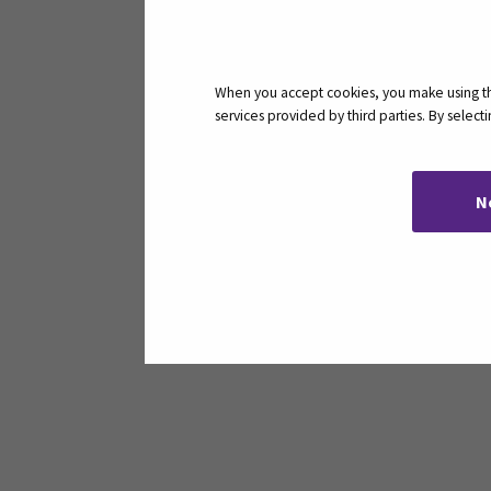
Hakusana:
When you accept cookies, you make using the
services provided by third parties. By selec
Yhdistetään palvelimeen .....                               
Yhdistetään palvelimeen .....                               
N