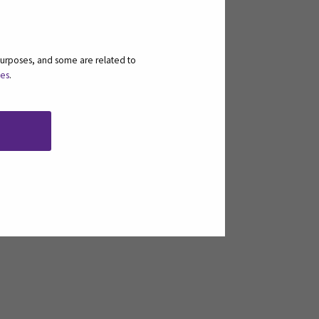
purposes, and some are related to
Ladataan hakukomponenttia...
ies
.