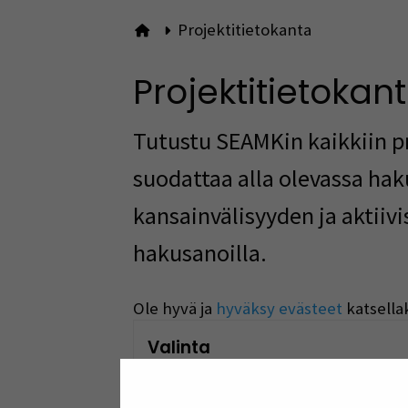
Projektitietokanta
Etusivulle
Projektitietokan
Tutustu SEAMKin kaikkiin pr
suodattaa alla olevassa hak
kansainvälisyyden ja aktiiv
hakusanoilla.
Ole hyvä ja
hyväksy evästeet
katsella
Valinta