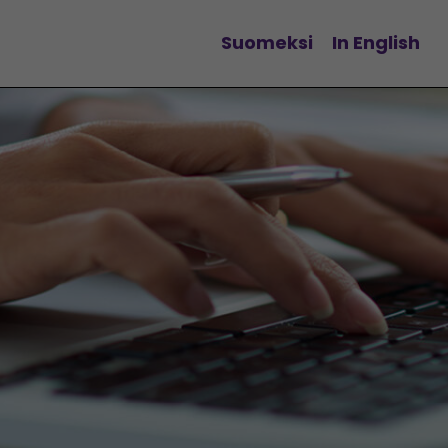
Suomeksi
In English
Vaihda kieltä