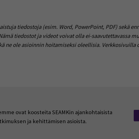
aistuja tiedostoja (esim. Word, PowerPoint, PDF) sekä enne
. Nämä tiedostot ja videot voivat olla ei-saavutettavassa mu
ä ne ole asioinnin hoitamiseksi oleellisia.
Verkkosivuilla 
rjeemme ovat koosteita SEAMKin ajankohtaisista
tkimuksen ja kehittämisen asioista.