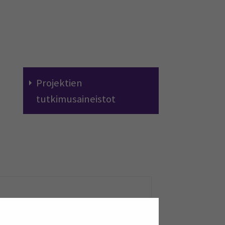
Projektien
tutkimusaineistot