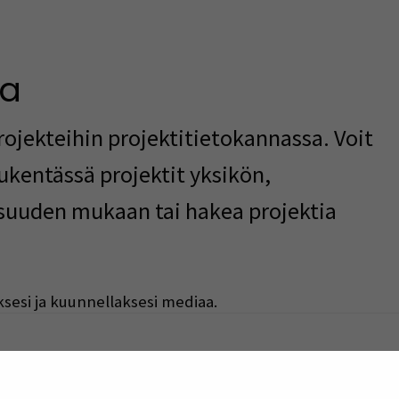
ta
ojekteihin projektitietokannassa. Voit
ukentässä projektit yksikön,
isuuden mukaan tai hakea projektia
ksesi ja kuunnellaksesi mediaa.