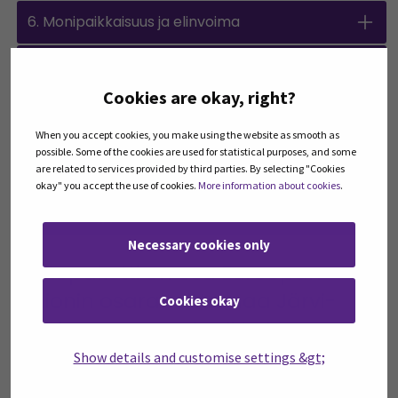
6. Monipaikkaisuus ja elinvoima
7. Palvelutarpeet ja kehittämismahdollisuudet
Cookies are okay, right?
8. Miten viestiä ja tavoittaa monipaikkaiset?
When you accept cookies, you make using the website as smooth as
possible. Some of the cookies are used for statistical purposes, and some
9. Monipaikkaiset osana yhteisöä
are related to services provided by third parties. By selecting "Cookies
okay" you accept the use of cookies.
More information about cookies
.
10. Mitä seuraavaksi? Kohti monipaikkaisuuden
edelläkävijyyttä
Necessary cookies only
Tietopaketti on osa Euroopan
unionin osarahoittamaa Järvi-
Cookies okay
Pohjanmaa monipaikkaisen
asumisen edelläkävijäksi -
Show details and customise settings &gt;
hanketta.