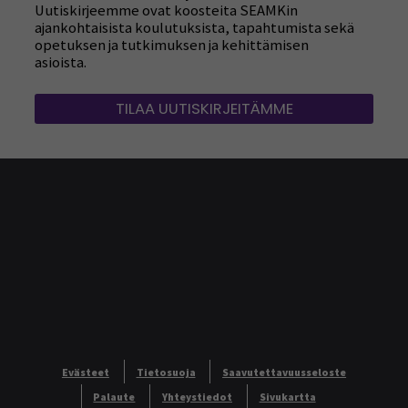
Uutiskirjeemme ovat koosteita SEAMKin
ajankohtaisista koulutuksista, tapahtumista sekä
opetuksen ja tutkimuksen ja kehittämisen
asioista.
TILAA UUTISKIRJEITÄMME
Evästeet
Tietosuoja
Saavutettavuusseloste
Palaute
Yhteystiedot
Sivukartta