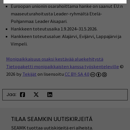
Euroopan unionin osarahoittama hanke on saanut EU:n
maaseuturahoitusta Leader-ryhmältä Etelä-
Pohjanmaa: Leader Aisapari.
Hankkeen toteutusaika 1.9.2024–31.5.2026.
Hankkeen toteutusalue: Alajärvi, Evijärvi, Lappajärvi ja
Vimpeli.
Monipaikkaisuus osaksi kestävää aluekehitystä
Tietopaketti monipaikkaisten kanssa työskenteleville
©
2026 by
Tekijät
on lisensoitu
CC BY-SA 4.0
Jaa:
TILAA SEAMKIN UUTISKIRJEITÄ
SEAMK tuottaa uutiskirjeitä eri aiheista.