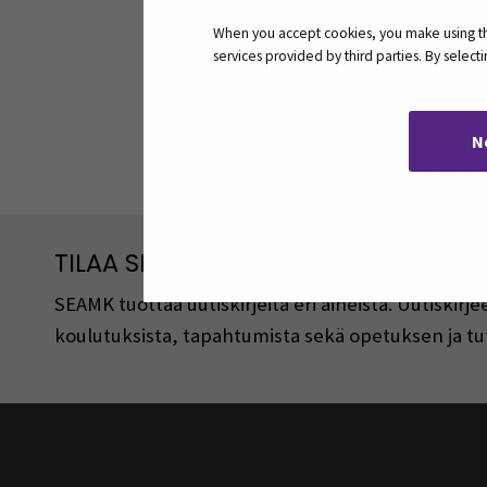
Tutkinto
When you accept cookies, you make using the
services provided by third parties. By selec
VTM
Asiantuntemus
N
Hankerahoitus, hanketoiminta, proje
TILAA SEAMKIN UUTISKIRJEITÄ
SEAMK tuottaa uutiskirjeitä eri aiheista. Uutiski
koulutuksista, tapahtumista sekä opetuksen ja tu