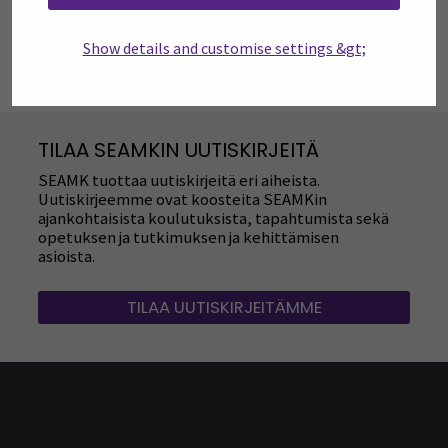
Julkaisut | Theseus.fi
(Opens in a new window
Show details and customise settings &gt;
TILAA SEAMKIN UUTISKIRJEITÄ
SEAMK tuottaa uutiskirjeitä eri aiheista.
Uutiskirjeemme ovat koosteita SEAMKin
ajankohtaisista koulutuksista, tapahtumista sekä
opetuksen ja tutkimuksen ja kehittämisen
asioista.
TILAA UUTISKIRJEITÄMME