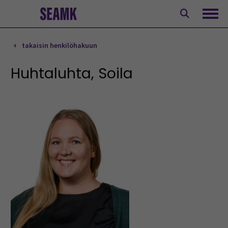
Siirry
sisältöön
Avaa
takaisin henkilöhakuun
Huhtaluhta, Soila