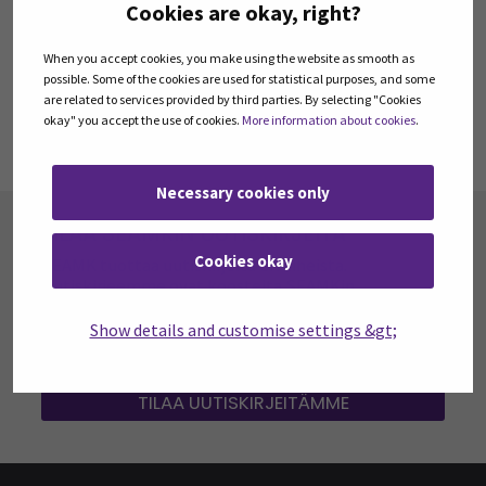
Cookies are okay, right?
MSc Tourism Management
When you accept cookies, you make using the website as smooth as
Asiantuntemus
possible. Some of the cookies are used for statistical purposes, and some
are related to services provided by third parties. By selecting "Cookies
Palveluliiketoiminnan kehittäminen, matkailu,
okay" you accept the use of cookies.
More information about cookies
.
ravintolapalveluiden liikkeenjohto
Necessary cookies only
TILAA SEAMKIN UUTISKIRJEITÄ
Cookies okay
SEAMK tuottaa uutiskirjeitä eri aiheista.
Uutiskirjeemme ovat koosteita SEAMKin
ajankohtaisista koulutuksista, tapahtumista sekä
opetuksen ja tutkimuksen ja kehittämisen
Show details and customise settings &gt;
asioista.
TILAA UUTISKIRJEITÄMME