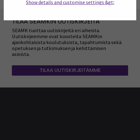
Show details and customise settings &gt;
TILAA SEAMKIN UUTISKIRJEITÄ
SEAMK tuottaa uutiskirjeitä eri aiheista.
Uutiskirjeemme ovat koosteita SEAMKin
ajankohtaisista koulutuksista, tapahtumista sekä
opetuksen ja tutkimuksen ja kehittämisen
asioista.
TILAA UUTISKIRJEITÄMME