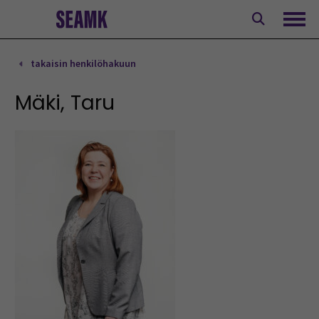
Siirry
sisältöön
Avaa
takaisin henkilöhakuun
Mäki, Taru