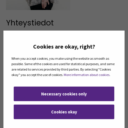
Yhteystiedot
Seinäjoen ammattikorkeakoulu SEAMK
Otsikko:
Tutkimus- ja kehittämispäällikkö, Luonnonvara
Cookies are okay, right?
ja biotalous
puhelin:
+358408304105
When you accept cookies, you make using the website as smooth as
sähköposti:
taru.maki@seamk.fi
possible. Some of the cookies are used for statistical purposes, and some
are related to services provided by third parties. By selecting "Cookies
Tutkinnot: KTM, FM
okay" you accept the use of cookies.
More information about cookies
.
Tutkimus
Necessary cookies only
Strategiatyö, tiedon siirto, korkeakoulutus
Julkaisut
(Opens in a new window)
Cookies okay