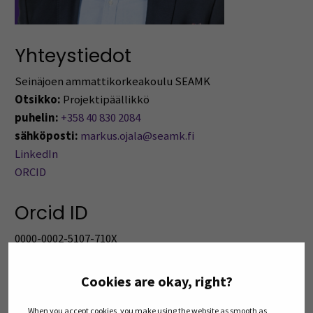
Yhteystiedot
Seinäjoen ammattikorkeakoulu SEAMK
Otsikko:
Projektipäällikkö
puhelin:
+358 40 830 2084
sähköposti:
markus.ojala@seamk.fi
LinkedIn
ORCID
Orcid ID
0000-0002-5107-710X
Tutkinto
Cookies are okay, right?
Insinööri (AMK), Bio- ja elintarviketekniikka
When you accept cookies, you make using the website as smooth as