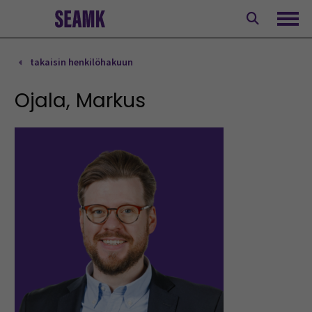
Siirry
sisältöön
Avaa
takaisin henkilöhakuun
Ojala, Markus