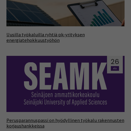
Uusilla työkaluilla ryhtiä pk-yrityksen
energiatehokkuustyöhön
26
elo
Perusparannuspassi on hyödyllinen työkalu rakennusten
korjaushankkeissa