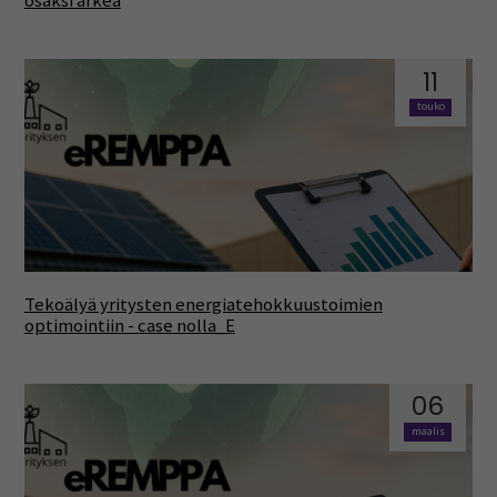
osaksi arkea
11
touko
Tekoälyä yritysten energiatehokkuustoimien
optimointiin - case nolla_E
06
maalis