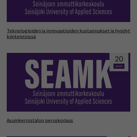
Teknologioiden ja innovaatioiden kustannukset ja hyödyt
kiinteistöissä
20
joulu
Asuinkerrostalon peruskorjaus