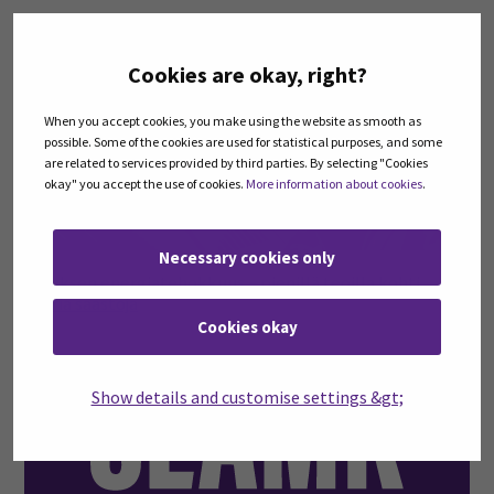
12
Cookies are okay, right?
elo
When you accept cookies, you make using the website as smooth as
possible. Some of the cookies are used for statistical purposes, and some
are related to services provided by third parties. By selecting "Cookies
okay" you accept the use of cookies.
More information about cookies
.
Necessary cookies only
Yrityksen energiatehokkuus – pienillä teoilla kohti
suuria säästöjä
Cookies okay
15
Show details and customise settings &gt;
huhti