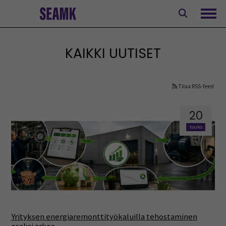
Siirry
sisältöön
Avaa
KAIKKI UUTISET
Tilaa RSS-feed
20
touko
Yrityksen energiaremonttityökaluilla tehostaminen