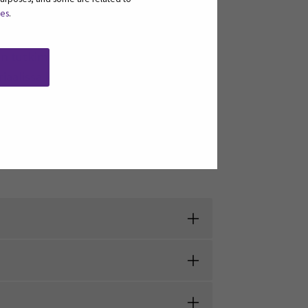
ies
.
e suunnatussa tukimateriaalissa.
n tutkimus- ja
riaalissa kiinnitetään huomiota