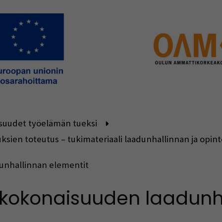
suudet työelämän tueksi
sien toteutus – tukimateriaali laadunhallinnan ja opin
unhallinnan elementit
kokonaisuuden laadunh