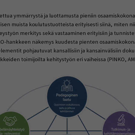
aettua ymmärrystä ja luottamusta pieniin osaamiskokon
en muista koulutustuotteista erityisesti siinä, miten ni
ystyön merkitys sekä vastaaminen erityisiin ja tunniste
INKO-hankkeen näkemys kuudesta pienten osaamiskokona
mentit pohjautuvat kansallisiin ja kansainvälisiin dok
iden toimijoilta kehitystyön eri vaiheissa (PINKO, AM