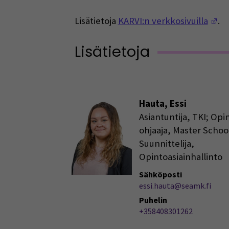
(O
Lisätietoja
KARVI:n verkkosivuilla
.
Lisätietoja
Hauta, Essi
Asiantuntija, TKI; Opi
ohjaaja, Master School
Suunnittelija,
Opintoasiainhallinto
Sähköposti
essi.hauta@seamk.fi
Puhelin
+358408301262