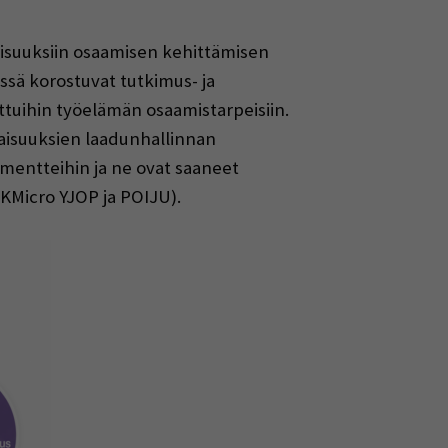
aisuuksiin osaamisen kehittämisen
issä korostuvat tutkimus- ja
ttuihin työelämän osaamistarpeisiin.
isuuksien laadunhallinnan
umentteihin ja ne ovat saaneet
KMicro YJOP ja POIJU).