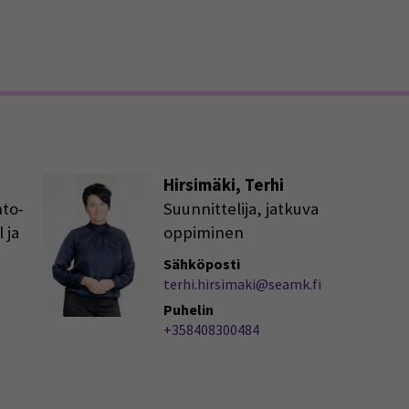
pens in a new window)
Hirsimäki, Terhi
nto-
Suunnittelija, jatkuva
 ja
oppiminen
Sähköposti
terhi.hirsimaki@seamk.fi
Puhelin
+358408300484