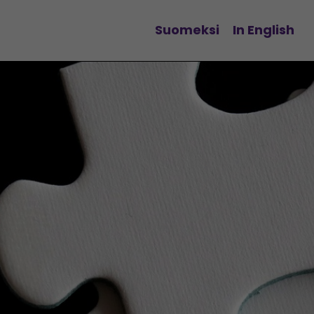
Suomeksi
In English
Vaihda kieltä