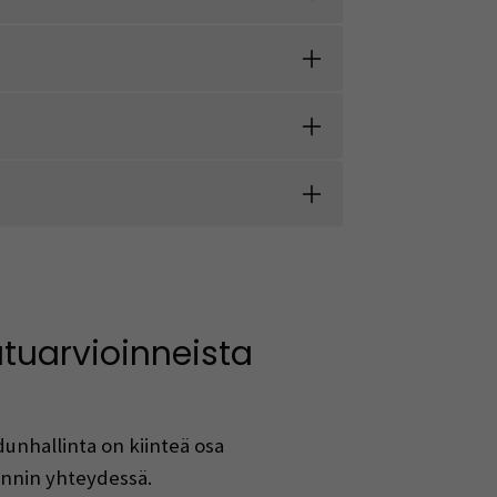
tuarvioinneista
unhallinta on kiinteä osa
innin yhteydessä.