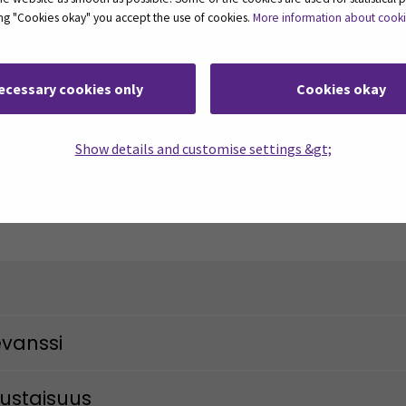
ting "Cookies okay" you accept the use of cookies.
More information about cook
tunnustamista käsitellään tarkemmin opetushenkilöstöll
ta sekä työelämäyhteistyöstä ja -relevanssista kerrotaa
ecessary cookies only
Cookies okay
ukimateriaalissa. Hallinnon ja tukipalveluiden tukimate
a strategian elementteihin.
Show details and customise settings &gt;
ementtien keskeisistä sisällöistä.
evanssi
rustaisuus