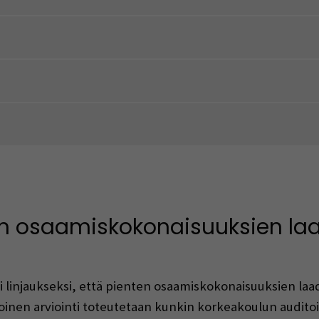
n osaamiskokonaisuuksien laa
 linjaukseksi, että pienten osaamiskokonaisuuksien laad
koinen arviointi toteutetaan kunkin korkeakoulun audito