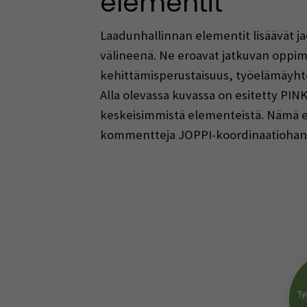
elementit
Laadunhallinnan elementit lisäävät j
välineenä. Ne eroavat jatkuvan oppimis
kehittämisperustaisuus, työelämäyhte
Alla olevassa kuvassa on esitetty P
keskeisimmistä elementeistä. Nämä ele
kommentteja JOPPI-koordinaatiohankke