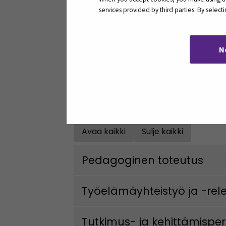
services provided by third parties. By selec
Pedagogista toteutusta ja osaamisen 
Tutkimus- ja kehittämisperustaisuudes
N
kehittämishenkilöstölle suunnatussa t
erityisesti toteutusinfrastruktuurin j
Lue alta tarkemmin laadunhallinnan el
Avaa kaikki
Sulje kaikki
Open all accordions
Sulje kaikki
Pedagoginen toteutus
Työelämäyhteistyö ja -rel
Tutkimus- ja kehittämispe