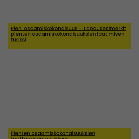
Pieni osaamiskokonaisuus - Tapausesimerkit
pienten osaamiskokonaisuuksien laatimisen
tueksi
Pienten osaamiskokonaisuuksien
tuottamisen kyvykkyys