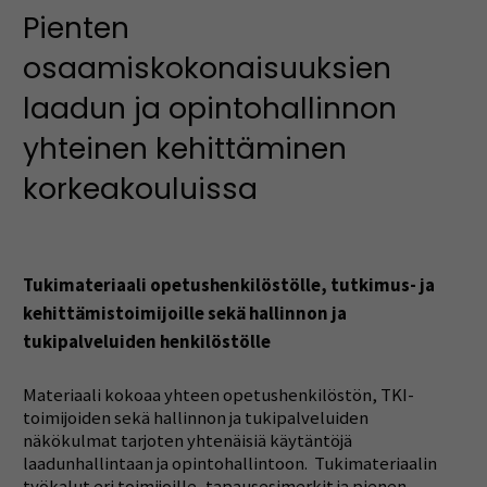
Pienten
osaamiskokonaisuuksien
laadun ja opintohallinnon
yhteinen kehittäminen
korkeakouluissa
Tukimateriaali opetushenkilöstölle, tutkimus- ja
kehittämistoimijoille sekä hallinnon ja
tukipalveluiden henkilöstölle
Materiaali kokoaa yhteen opetushenkilöstön, TKI-
toimijoiden sekä hallinnon ja tukipalveluiden
näkökulmat tarjoten yhtenäisiä käytäntöjä
laadunhallintaan ja opintohallintoon. Tukimateriaalin
työkalut eri toimijoille, tapausesimerkit ja pienen