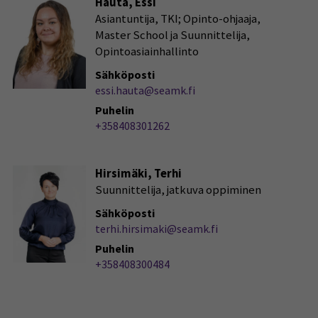
Hauta, Essi
Asiantuntija, TKI; Opinto-ohjaaja,
Master School ja Suunnittelija,
Opintoasiainhallinto
Sähköposti
essi.hauta@seamk.fi
Puhelin
+358408301262
Hirsimäki, Terhi
Suunnittelija, jatkuva oppiminen
Sähköposti
terhi.hirsimaki@seamk.fi
Puhelin
+358408300484