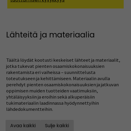
Lähteitä ja materiaalia
Täältä löydät kootusti keskeiset lähteet ja materiaalit,
jotka tukevat pienten osaamiskokonaisuuksien
rakentamista eri vaiheissa – suunnittelusta
toteutukseen ja kehittämiseen. Materiaalin avulla
perehdyt pienten osaamiskokonaisuuksien ja jatkuvan
oppimisen muiden tuotteiden vaatimuksiin,
yhtäläisyyksiin ja eroihin sekä alkuperäisiin
tukimateriaalin laadinnassa hyödynnettyihin
lähdedokumentteihin.
Avaa kaikki
Sulje kaikki
Open all accordions
Sulje kaikki