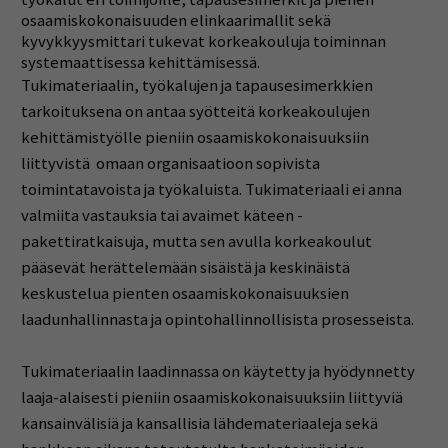
osaamiskokonaisuuden elinkaarimallit sekä
kyvykkyysmittari tukevat korkeakouluja toiminnan
systemaattisessa kehittämisessä.
Tukimateriaalin, työkalujen ja tapausesimerkkien
tarkoituksena on antaa syötteitä korkeakoulujen
kehittämistyölle pieniin osaamiskokonaisuuksiin
liittyvistä omaan organisaatioon sopivista
toimintatavoista ja työkaluista. Tukimateriaali ei anna
valmiita vastauksia tai avaimet käteen -
pakettiratkaisuja, mutta sen avulla korkeakoulut
pääsevät herättelemään sisäistä ja keskinäistä
keskustelua pienten osaamiskokonaisuuksien
laadunhallinnasta ja opintohallinnollisista prosesseista.
Tukimateriaalin laadinnassa on käytetty ja hyödynnetty
laaja-alaisesti pieniin osaamiskokonaisuuksiin liittyviä
kansainvälisiä ja kansallisia lähdemateriaaleja sekä