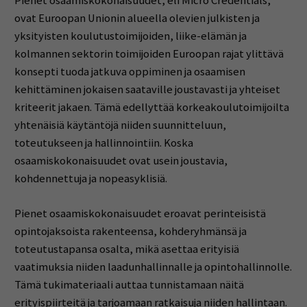
Pienet osaamiskokonaisuudet, eli Micro Credentials,
ovat Euroopan Unionin alueella olevien julkisten ja
yksityisten koulutustoimijoiden, liike-elämän ja
kolmannen sektorin toimijoiden Euroopan rajat ylittävä
konsepti tuoda jatkuva oppiminen ja osaamisen
kehittäminen jokaisen saataville joustavasti ja yhteiset
kriteerit jakaen. Tämä edellyttää korkeakoulutoimijoilta
yhtenäisiä käytäntöjä niiden suunnitteluun,
toteutukseen ja hallinnointiin. Koska
osaamiskokonaisuudet ovat usein joustavia,
kohdennettuja ja nopeasyklisiä.
Pienet osaamiskokonaisuudet eroavat perinteisistä
opintojaksoista rakenteensa, kohderyhmänsä ja
toteutustapansa osalta, mikä asettaa erityisiä
vaatimuksia niiden laadunhallinnalle ja opintohallinnolle.
Tämä tukimateriaali auttaa tunnistamaan näitä
erityispiirteitä ja tarjoamaan ratkaisuja niiden hallintaan.