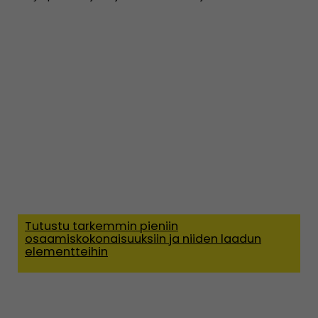
Tutustu tarkemmin pieniin
osaamiskokonaisuuksiin ja niiden laadun
elementteihin