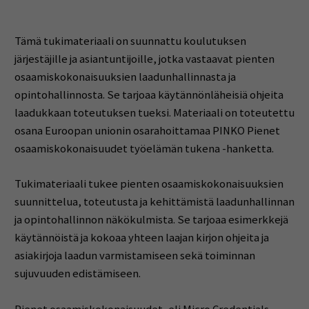
Tämä tukimateriaali on suunnattu koulutuksen
järjestäjille ja asiantuntijoille, jotka vastaavat pienten
osaamiskokonaisuuksien laadunhallinnasta ja
opintohallinnosta. Se tarjoaa käytännönläheisiä ohjeita
laadukkaan toteutuksen tueksi. Materiaali on toteutettu
osana Euroopan unionin osarahoittamaa PINKO Pienet
osaamiskokonaisuudet työelämän tukena -hanketta.
Tukimateriaali tukee pienten osaamiskokonaisuuksien
suunnittelua, toteutusta ja kehittämistä laadunhallinnan
ja opintohallinnon näkökulmista. Se tarjoaa esimerkkejä
käytännöistä ja kokoaa yhteen laajan kirjon ohjeita ja
asiakirjoja laadun varmistamiseen sekä toiminnan
sujuvuuden edistämiseen.