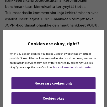
hankkeen aikana toteutetulta hanketoimijoiden
benchmarkkaus-kierrokselta kertynyttä tietoa.
Tukimateriaalin kommentointiin ja kehittämiseen ovat
osallistuneet laajasti PINKO-hankkeen toimijat sekä
JOPPI-koordinaatiohankkeiden muut hankkeet POIJU,
AMKMicro sekä YJOP. Haluamme esittää kiitokset kaikille
hanketoimijoille.
Cookies are okay, right?
When you accept cookies, you make using the website as smooth as
possible. Some of the cookies are used for statistical purposes, and some
are related to services provided by third parties. By selecting "Cookies
okay" you accept the use of cookies.
More information about cookies
.
Necessary cookies only
Cookies okay