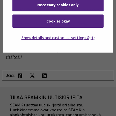
Necessary cookies only
(Verkkosivuilla on ennen 23.9.2018 julkaistuja tiedostoja
(esim. Word, PowerPoint, PDF) sekä ennen 23.9.2020
Cookies okay
julkaistuja videoita, jotka eivät ole digipalvelulain piirissä.
Nämä tiedostot ja videot voivat olla ei-saavutettavassa
Show details and customise settings &gt;
muodossa, koska niitä ei tarvita keskeneräisen asian
hoitamiseen eivätkä ne ole asioinnin hoitamiseksi
oleellisia.
Verkkosivuilla on myös ei-saavutettavaa
sisältöä.)
Jaa:
TILAA SEAMKIN UUTISKIRJEITÄ
SEAMK tuottaa uutiskirjeitä eri aiheista.
Uutiskirjeemme ovat koosteita SEAMKin