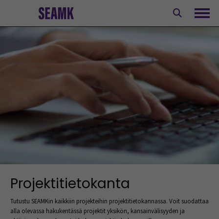
Siirry
sisältöön
Avaa
Projektitietokanta
Tutustu SEAMKin kaikkiin projekteihin projektitietokannassa. Voit suodattaa
alla olevassa hakukentässä projektit yksikön, kansainvälisyyden ja