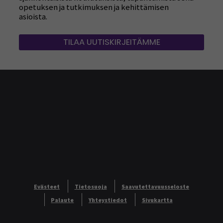
ajankohtaisista koulutuksista, tapahtumista sekä
opetuksen ja tutkimuksen ja kehittämisen
asioista.
TILAA UUTISKIRJEITÄMME
Evästeet
Tietosuoja
Saavutettavuusseloste
Palaute
Yhteystiedot
Sivukartta