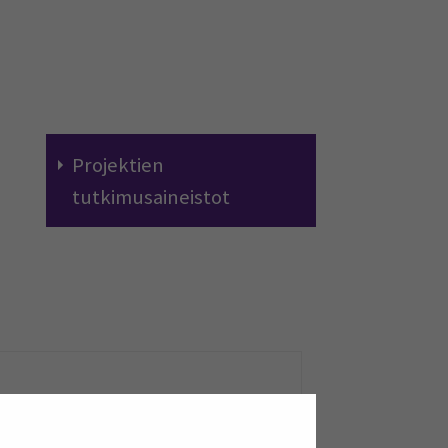
Projektien
tutkimusaineistot