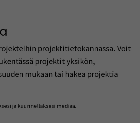
ta
ojekteihin projektitietokannassa. Voit
ukentässä projektit yksikön,
isuuden mukaan tai hakea projektia
ksesi ja kuunnellaksesi mediaa.