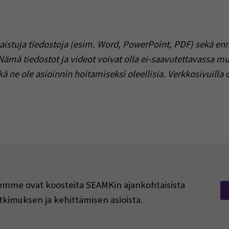
iitto
skus
voimakeskus
 liitto
isyhdistys/ MSR