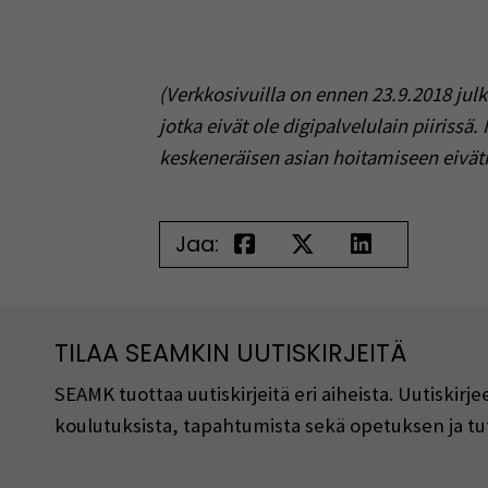
Päättynyt
Rahoittaja
Ei suodatusta
Kaikki
Business Finland
EAKR 2021/ Etelä-Pohjanmaan l
EAKR 2021/ Etelä-Savon ELY-ke
EAKR 2021/ Keski-Suomen elin
EAKR 2021/ Pohjois-Pohjanmaan
E-P:n ELY/ Aisapari/ MSR
E-P:n ELY/ Kuudestaan/ MSR
E-P:n ELY/ Liiveri/ MSR
E-P:n ELY/ Suupohjan Kehittäm
ESR+/ Hämeen ELY-keskus