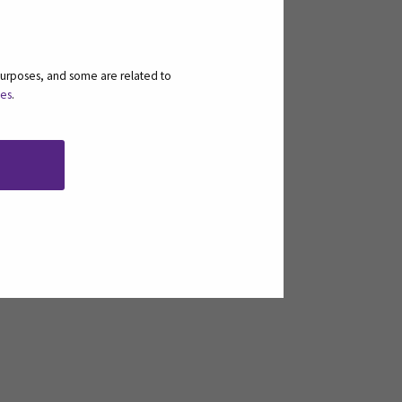
purposes, and some are related to
ies
.