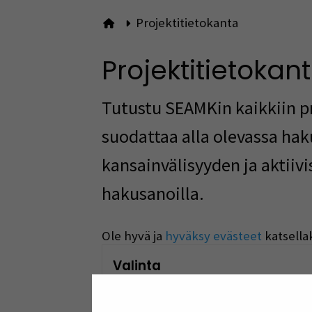
Projektitietokanta
Etusivulle
Projektitietokan
Tutustu SEAMKin kaikkiin pr
suodattaa alla olevassa hak
kansainvälisyyden ja aktiiv
hakusanoilla.
Ole hyvä ja
hyväksy evästeet
katsella
Valinta
Ohjauksenala