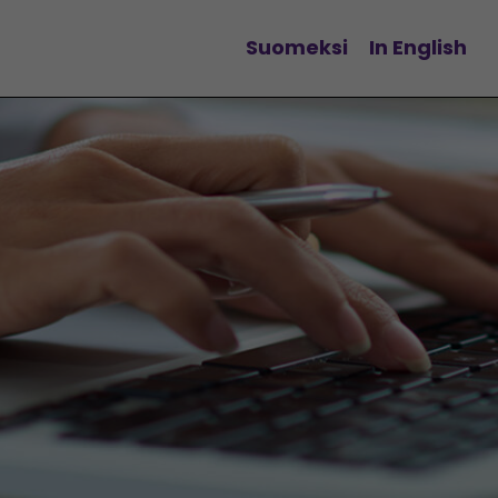
Suomeksi
In English
Vaihda kieltä