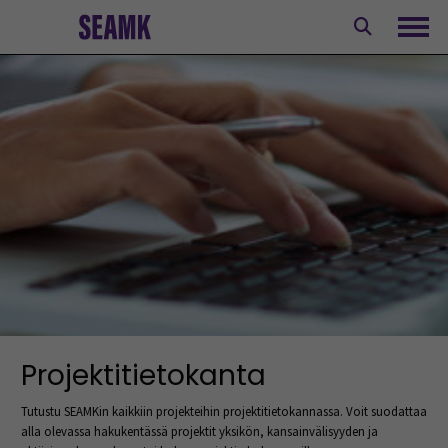
Siirry
sisältöön
Avaa
Projektitietokanta
Tutustu SEAMKin kaikkiin projekteihin projektitietokannassa. Voit suodattaa
alla olevassa hakukentässä projektit yksikön, kansainvälisyyden ja