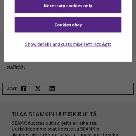
Necessary cookies only
(Verkkosivuilla on ennen 23.9.2018 julkaistuja tiedostoja
(esim. Word, PowerPoint, PDF) sekä ennen 23.9.2020
Cookies okay
julkaistuja videoita, jotka eivät ole digipalvelulain piirissä.
Nämä tiedostot ja videot voivat olla ei-saavutettavassa
Show details and customise settings &gt;
muodossa, koska niitä ei tarvita keskeneräisen asian
hoitamiseen eivätkä ne ole asioinnin hoitamiseksi
oleellisia.
Verkkosivuilla on myös ei-saavutettavaa
sisältöä.)
Jaa:
TILAA SEAMKIN UUTISKIRJEITÄ
SEAMK tuottaa uutiskirjeitä eri aiheista.
Uutiskirjeemme ovat koosteita SEAMKin