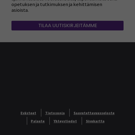
ajankohtaisista koulutuksista, tapahtumista sekä
opetuksen ja tutkimuksen ja kehittämisen
asioista.
TILAA UUTISKIRJEITÄMME
Evästeet
Tietosuoja
Saavutettavuusseloste
Palaute
Yhteystiedot
Sivukartta