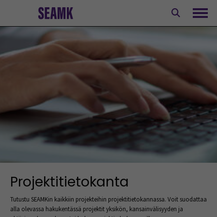
Siirry
sisältöön
Avaa
Projektitietokanta
Tutustu SEAMKin kaikkiin projekteihin projektitietokannassa. Voit suodattaa
alla olevassa hakukentässä projektit yksikön, kansainvälisyyden ja