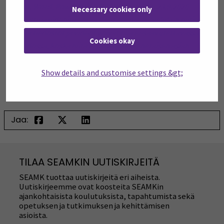
Necessary cookies only
(Verkkosivuilla on ennen 23.9.2018 julkaistuja tiedostoja
(esim. Word, PowerPoint, PDF) sekä ennen 23.9.2020
Cookies okay
julkaistuja videoita, jotka eivät ole digipalvelulain piirissä.
Nämä tiedostot ja videot voivat olla ei-saavutettavassa
muodossa, koska niitä ei tarvita keskeneräisen asian
Show details and customise settings &gt;
hoitamiseen eivätkä ne ole asioinnin hoitamiseksi
oleellisia.
Verkkosivuilla on myös ei-saavutettavaa
sisältöä.)
Jaa:
TILAA SEAMKIN UUTISKIRJEITÄ
SEAMK tuottaa uutiskirjeitä eri aiheista.
Uutiskirjeemme ovat koosteita SEAMKin
ajankohtaisista koulutuksista, tapahtumista sekä