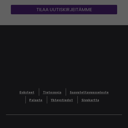
opetuksen ja tutkimuksen ja kehittämisen
asioista.
TILAA UUTISKIRJEITÄMME
Evästeet
Tietosuoja
Saavutettavuusseloste
Palaute
Yhteystiedot
Sivukartta