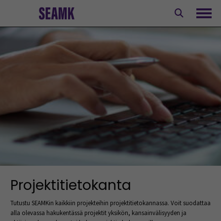
Siirry
sisältöön
Avaa
Projektitietokanta
Tutustu SEAMKin kaikkiin projekteihin projektitietokannassa. Voit suodattaa
alla olevassa hakukentässä projektit yksikön, kansainvälisyyden ja