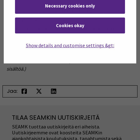
Necessary cookies only
(Verkkosivuilla on ennen 23.9.2018 julkaistuja tiedostoja
(esim. Word, PowerPoint, PDF) sekä ennen 23.9.2020
Cookies okay
julkaistuja videoita, jotka eivät ole digipalvelulain piirissä.
Nämä tiedostot ja videot voivat olla ei-saavutettavassa
Show details and customise settings &gt;
muodossa, koska niitä ei tarvita keskeneräisen asian
hoitamiseen eivätkä ne ole asioinnin hoitamiseksi
oleellisia.
Verkkosivuilla on myös ei-saavutettavaa
sisältöä.)
Jaa:
TILAA SEAMKIN UUTISKIRJEITÄ
SEAMK tuottaa uutiskirjeitä eri aiheista.
Uutiskirjeemme ovat koosteita SEAMKin