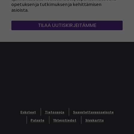
ajankohtaisista koulutuksista, tapahtumista sekä
opetuksen ja tutkimuksen ja kehittämisen
asioista.
TILAA UUTISKIRJEITÄMME
Evästeet
Tietosuoja
Saavutettavuusseloste
Palaute
Yhteystiedot
Sivukartta