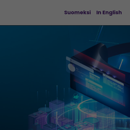
Suomeksi
In English
Vaihda kieltä