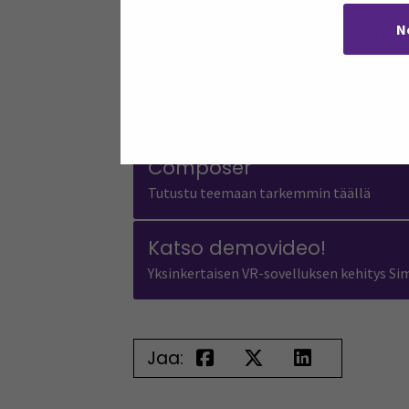
N
Hyppää virtuaalisen todellisuuden v
Avaa kaikki
Sulje kaikki
Open all accordions
Sulje kaikki
Helppokäyttöisten ohjelmi
Composer
Tutustu teemaan tarkemmin täällä
Katso demovideo!
Yksinkertaisen VR-sovelluksen kehitys S
Jaa: