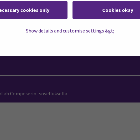
ecessary cookies only
Cookies okay
auhtiin!
Show details and customise settings &gt;
en mahdollisuudet VR-sovelluksien luonni
imLab Composerin -sovelluksella