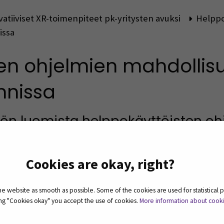
vatiiviset XR-toimenpiteet pk-yritysten avuksi
Helppo
issa
en ohjelmien mahdollis
nnissa
llön luomista helppokäyttöisten oh
u, jonka avulla pystyy helposti hyödyntämään virtuaalisen
stä osaamista. Tällaiset helppokäyttöiset, jokaisen ulott
Cookies are okay, right?
yritysten kynnystä VR:n hyödyntämiseen merkittävästi.
 website as smooth as possible. Some of the cookies are used for statistical 
poserista ja demovideon avulla opit tekemään yksinkert
ting "Cookies okay" you accept the use of cookies.
More information about cook