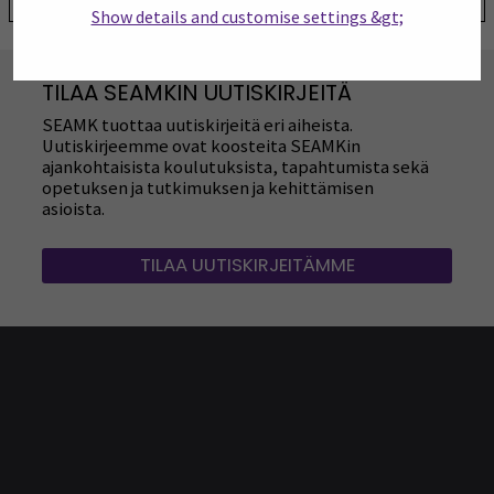
Show details and customise settings &gt;
TILAA SEAMKIN UUTISKIRJEITÄ
SEAMK tuottaa uutiskirjeitä eri aiheista.
Uutiskirjeemme ovat koosteita SEAMKin
ajankohtaisista koulutuksista, tapahtumista sekä
opetuksen ja tutkimuksen ja kehittämisen
asioista.
TILAA UUTISKIRJEITÄMME