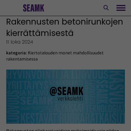
Siirry
sisältöön
Avaa
Rakennusten betonirunkojen
kierrättämisestä
11 loka 2024
kategoria:
Kiertotalouden monet mahdollisuudet
rakentamisessa
Rakennusten elinkaari voidaan maksimoida vain niiden