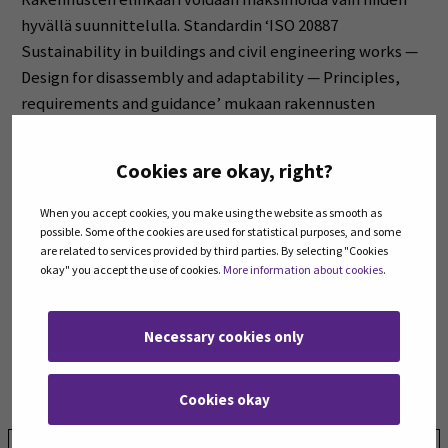
hyvällä suunnittelulla. Standardin ‘ISO 20887
Sustainability in buildings and civil engineering works —
Design for disassembly and adaptability — Principles,
requirements and guidance’ mukaan rakennusten
suunnittelussa tulisi noudattaa seuraavia tärkeitä
periaatteita: monikäyttöisyys (versatility),
Cookies are okay, right?
muunneltavuus (convertibility), laajennettavuus
(expandability) ja purettavuus (disassembly). Näihin
When you accept cookies, you make using the website as smooth as
tavoitteisiin päästään noudattaen seuraavia
possible. Some of the cookies are used for statistical purposes, and some
are related to services provided by third parties. By selecting "Cookies
suunnittelustrategioita:
okay" you accept the use of cookies.
More information about cookies
.
Rakennusten Betonirunkojen
kierrättämisestä
(Opens in a new window)
Necessary cookies only
Cookies okay
Jaa: