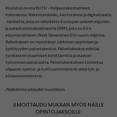
Koulutus on osa KOTU – Korjausrakentamisen
tulevaisuus: Rakentamislaki, kiertotalous ja digitalisaatio
-hanketta, joka on rahoitettu Euroopan unionin elpymis-
ja palautumistukivälineellä (RRF), joka on EU:n
elpymisvälineen (Next Generation EU) suurin ohjelma.
Rahoituksen on myöntänyt Jatkuvan oppimisen ja
työllisyyden palvelukeskus. Palvelukeskus edistää
työikäisten osaamisen kehittämistä ja osaavan
työvoiman saatavuutta. Palvelukeskuksen toimintaa
ohjaavat opetus- ja kulttuuriministeriö sekä työ- ja
elinkeinoministeriö.
Pidätämme oikeudet muutoksiin.
ILMOITTAUDU MUKAAN MYÖS NÄILLE
OPINTOJAKSOILLE: