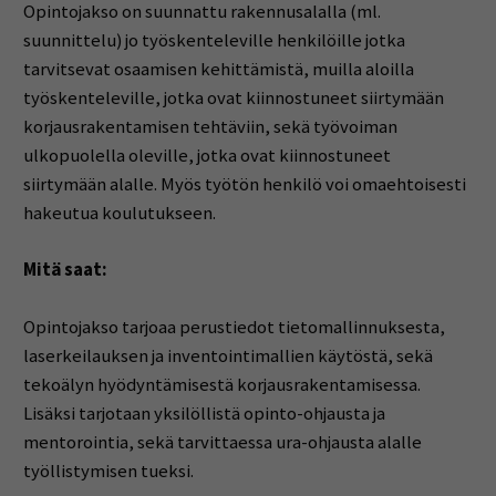
Opintojakso on suunnattu rakennusalalla (ml.
suunnittelu) jo työskenteleville henkilöille jotka
tarvitsevat osaamisen kehittämistä, muilla aloilla
työskenteleville, jotka ovat kiinnostuneet siirtymään
korjausrakentamisen tehtäviin, sekä työvoiman
ulkopuolella oleville, jotka ovat kiinnostuneet
siirtymään alalle. Myös työtön henkilö voi omaehtoisesti
hakeutua koulutukseen.
Mitä saat:
Opintojakso tarjoaa perustiedot tietomallinnuksesta,
laserkeilauksen ja inventointimallien käytöstä, sekä
tekoälyn hyödyntämisestä korjausrakentamisessa.
Lisäksi tarjotaan yksilöllistä opinto-ohjausta ja
mentorointia, sekä tarvittaessa ura-ohjausta alalle
työllistymisen tueksi.