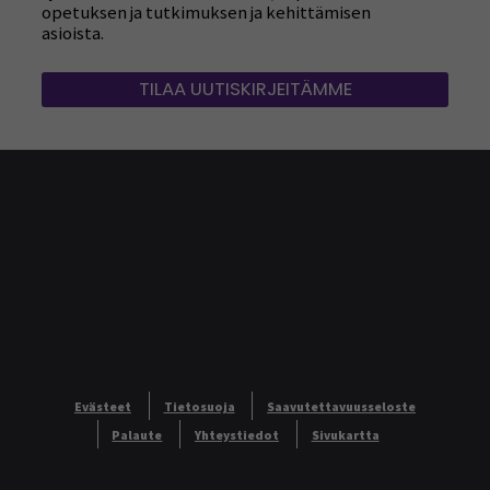
opetuksen ja tutkimuksen ja kehittämisen
asioista.
TILAA UUTISKIRJEITÄMME
Evästeet
Tietosuoja
Saavutettavuusseloste
Palaute
Yhteystiedot
Sivukartta