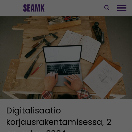
Siirry
sisältöön
Avaa
Digitalisaatio
korjausrakentamisessa, 2