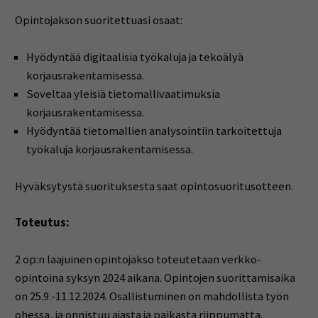
Opintojakson suoritettuasi osaat:
Hyödyntää digitaalisia työkaluja ja tekoälyä
korjausrakentamisessa.
Soveltaa yleisiä tietomallivaatimuksia
korjausrakentamisessa.
Hyödyntää tietomallien analysointiin tarkoitettuja
työkaluja korjausrakentamisessa.
Hyväksytystä suorituksesta saat opintosuoritusotteen.
Toteutus:
2 op:n laajuinen opintojakso toteutetaan verkko-
opintoina syksyn 2024 aikana. Opintojen suorittamisaika
on 25.9.-11.12.2024. Osallistuminen on mahdollista työn
ohessa, ja onnistuu ajasta ja paikasta riippumatta.