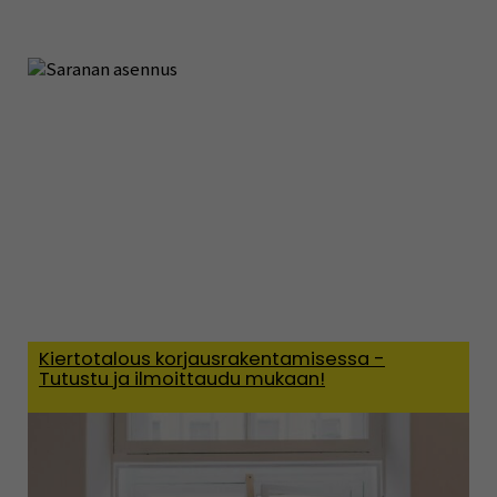
Kiertotalous korjausrakentamisessa -
Tutustu ja ilmoittaudu mukaan!