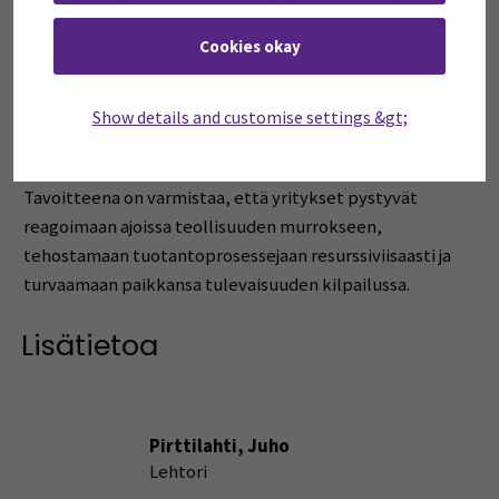
omassa toimintaympäristössään.
Cookies okay
Käytännönläheisten toimenpiteiden avulla luodaan
alueelle pysyvä SIX-yhteistyömalli ja pienennetään
Show details and customise settings &gt;
merkittävästi pk-yritysten taloudellisia riskejä uusien
teknologioiden kokeilussa ja käyttöönotossa.
Tavoitteena on varmistaa, että yritykset pystyvät
reagoimaan ajoissa teollisuuden murrokseen,
tehostamaan tuotantoprosessejaan resurssiviisaasti ja
turvaamaan paikkansa tulevaisuuden kilpailussa.
Lisätietoa
Pirttilahti, Juho
Lehtori