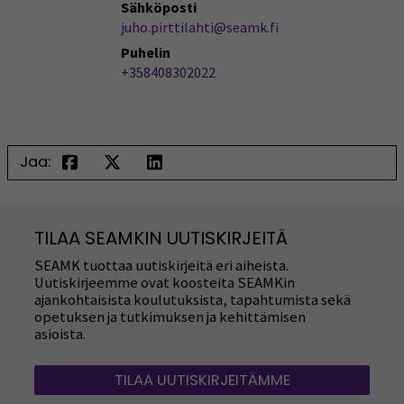
Sähköposti
juho.pirttilahti@seamk.fi
Puhelin
+358408302022
Jaa:
TILAA SEAMKIN UUTISKIRJEITÄ
SEAMK tuottaa uutiskirjeitä eri aiheista.
Uutiskirjeemme ovat koosteita SEAMKin
ajankohtaisista koulutuksista, tapahtumista sekä
opetuksen ja tutkimuksen ja kehittämisen
asioista.
TILAA UUTISKIRJEITÄMME