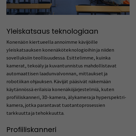
Yleiskatsaus teknologiaan
Konenäön kiertueella annoimme kävijöille
yleiskatsauksen konenäköteknologioihin ja niiden
sovelluksiin teollisuudessa. Esittelimme, kuinka
kamerat, tekoäly ja kuvantunnistus mahdollistavat
automaattisen laadunvalvonnan, mittaukset ja
robotiikan ohjauksen. Kävijät pääsivät näkemään
käytännössä erilaisia konenäköjärjestelmiä, kuten
profiiliskanneri, 3D-kamera, älykamera ja hyperspektri-
kamera, jotka parantavat tuotantoprosessien
tarkkuutta ja tehokkuutta.
Profiiliskanneri