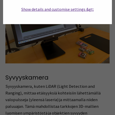
Show details and customise settings &gt;
Syvyyskamera
Syvyyskamera, kuten LiDAR (Light Detection and
Ranging), mittaa etäisyyksiä kohteisiin lähettämällä
valopulsseja (yleensä laseria) ja mittaamalla niiden
paluuajan. Tämä mahdollistaa tarkkojen 3D-mallien
luomisen ympäristöstä ja objektien syvyyden