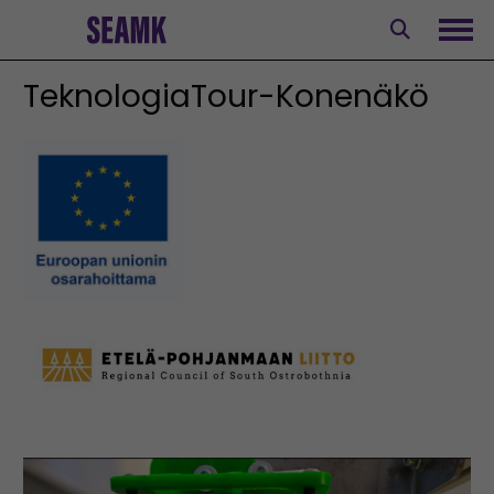
Siirry
sisältöön
Avaa
TeknologiaTour-Konenäkö