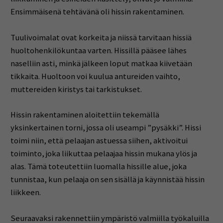
Ensimmäisenä tehtävänä oli hissin rakentaminen.
Tuulivoimalat ovat korkeita ja niissä tarvitaan hissiä
huoltohenkilökuntaa varten. Hissillä pääsee lähes
naselliin asti, minkä jälkeen loput matkaa kiivetään
tikkaita. Huoltoon voi kuulua antureiden vaihto,
muttereiden kiristys tai tarkistukset.
Hissin rakentaminen aloitettiin tekemällä
yksinkertainen torni, jossa oli useampi ”pysäkki”. Hissi
toimi niin, että pelaajan astuessa siihen, aktivoitui
toiminto, joka liikuttaa pelaajaa hissin mukana ylös ja
alas. Tämä toteutettiin luomalla hissille alue, joka
tunnistaa, kun pelaaja on sen sisällä ja käynnistää hissin
liikkeen.
Seuraavaksi rakennettiin ympäristö valmiilla työkaluilla