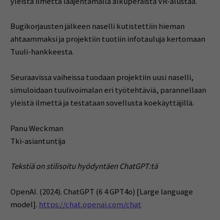
yleistä ilmettä laajentamalla alkuperäistä VR-alustaa.
Bugikorjausten jälkeen naselli kutistettiin hieman
ahtaammaksi ja projektiin tuotiin infotauluja kertomaan
Tuuli-hankkeesta.
Seuraavissa vaiheissa tuodaan projektiin uusi naselli,
simuloidaan tuulivoimalan eri työtehtäviä, parannellaan
yleistä ilmettä ja testataan sovellusta koekäyttäjillä.
Panu Weckman
Tki-asiantuntija
Tekstiä on stilisoitu hyödyntäen ChatGPT:tä
OpenAI. (2024). ChatGPT (6 4 GPT4o) [Large language
model].
https://chat.openai.com/chat