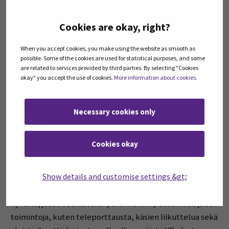
painamalla pelaajahahmo sidotaan kiinni tuulivoimalan
lapaan pyörimään lavan mukana, tämä tehtiin jotta
Cookies are okay, right?
saadaan tehokkaasti testattua, kuinka tällainen
pyöriminen vaikuttaa henkilöön, oletuksena oli, että se
When you accept cookies, you make using the website as smooth as
aiheuttaisi pahoinvointia, mutta useamman testaajan
possible. Some of the cookies are used for statistical purposes, and some
are related to services provided by third parties. By selecting "Cookies
mukaan se aiheutti lievästä pahempaan
okay" you accept the use of cookies.
More information about cookies
.
pyörryttämiseen.
Seuraavaksi luotiin merimaisema NatureManufacturen
Necessary cookies only
työkaluilla ja siirrettiin torni keskelle merta. Projektia
optimoitiin piilottamalla näkymättömät esineet ja
Cookies okay
vähentämällä näin rasitusta.
Show details and customise settings &gt;
Ensimmäisen esittelyn jälkeen löydettiin muutamia
bugeja, jotka korjattiin nopeasti. Sovellus alkoi näyttää jo
hyvältä, joten seuraavaksi paranneltiin pelihahmoa ja sen
toimintoja, kuten teleporttausta, käsien liikuttelua sekä