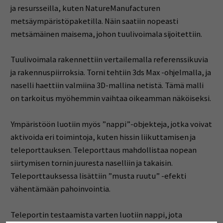
ja resursseilla, kuten NatureManufacturen
metsäympäristöpaketilla. Näin saatiin nopeasti
metsämäinen maisema, johon tuulivoimala sijoitettiin.
Tuulivoimala rakennettiin vertailemalla referenssikuvia
ja rakennuspiirroksia. Torni tehtiin 3ds Max -ohjelmalla, ja
naselli haettiin valmiina 3D-mallina netistä. Tämä malli
on tarkoitus myöhemmin vaihtaa oikeamman näköiseksi.
Ympäristöön luotiin myös ”nappi”-objekteja, jotka voivat
aktivoida eri toimintoja, kuten hissin liikuttamisen ja
teleporttauksen. Teleporttaus mahdollistaa nopean
siirtymisen tornin juuresta naselliin ja takaisin.
Teleporttauksessa lisättiin ”musta ruutu” -efekti
vähentämään pahoinvointia.
Teleportin testaamista varten luotiin nappi, jota