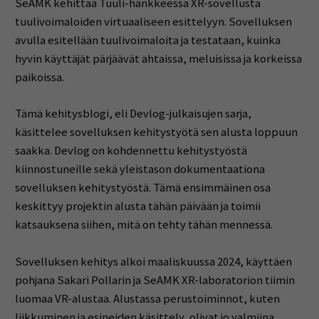
SeAMK kehittää Tuuli-hankkeessa XR-sovellusta
tuulivoimaloiden virtuaaliseen esittelyyn. Sovelluksen
avulla esitellään tuulivoimaloita ja testataan, kuinka
hyvin käyttäjät pärjäävät ahtaissa, meluisissa ja korkeissa
paikoissa.
Tämä kehitysblogi, eli Devlog-julkaisujen sarja,
käsittelee sovelluksen kehitystyötä sen alusta loppuun
saakka. Devlog on kohdennettu kehitystyöstä
kiinnostuneille sekä yleistason dokumentaationa
sovelluksen kehitystyöstä. Tämä ensimmäinen osa
keskittyy projektin alusta tähän päivään ja toimii
katsauksena siihen, mitä on tehty tähän mennessä.
Sovelluksen kehitys alkoi maaliskuussa 2024, käyttäen
pohjana Sakari Pollarin ja SeAMK XR-laboratorion tiimin
luomaa VR-alustaa. Alustassa perustoiminnot, kuten
liikkuminen ja esineiden käsittely, olivat jo valmiina.