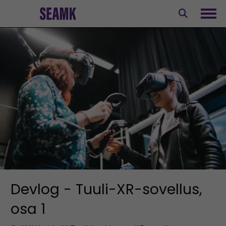
Siirry
sisältöön
Avaa
Devlog - Tuuli-XR-sovellus,
osa 1