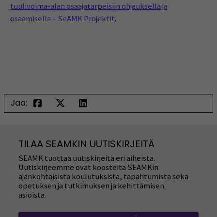
tuulivoima-alan osaajatarpeisiin ohjauksella ja
osaamisella – SeAMK Projektit
.
Jaa:
TILAA SEAMKIN UUTISKIRJEITÄ
SEAMK tuottaa uutiskirjeitä eri aiheista.
Uutiskirjeemme ovat koosteita SEAMKin
ajankohtaisista koulutuksista, tapahtumista sekä
opetuksen ja tutkimuksen ja kehittämisen
asioista.