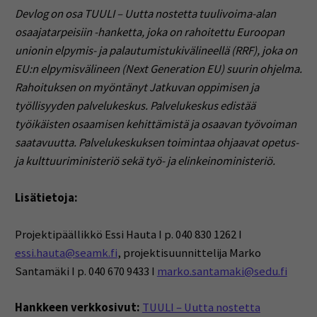
Devlog on osa TUULI – Uutta nostetta tuulivoima-alan
osaajatarpeisiin -hanketta, joka on rahoitettu Euroopan
unionin elpymis- ja palautumistukivälineellä (RRF), joka on
EU:n elpymisvälineen (Next Generation EU) suurin ohjelma.
Rahoituksen on myöntänyt Jatkuvan oppimisen ja
työllisyyden palvelukeskus. Palvelukeskus edistää
työikäisten osaamisen kehittämistä ja osaavan työvoiman
saatavuutta. Palvelukeskuksen toimintaa ohjaavat opetus-
ja kulttuuriministeriö sekä työ- ja elinkeinoministeriö.
Lisätietoja:
Projektipäällikkö Essi Hauta I p. 040 830 1262 I
essi.hauta@seamk.fi
,
projektisuunnittelija Marko
Santamäki I p. 040 670 9433 I
marko.santamaki@sedu.fi
Hankkeen verkkosivut:
TUULI – Uutta nostetta