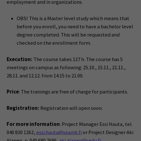
employment and in organizations.
OBS! This is a Master level study which means that
before you enroll, you need to have a bachelor level
degree completed. This will be requested and
checked on the enrollment form.
Execution:
The course takes 127 h. The course has 5
meetings on campus as following: 25.10., 15.11., 21.11.,
28.11. and 12.12. from 14.15 to 21.00.
Price
: The trainings are free of charge for participants.
Registration:
Registration will open soon.
For more information
: Project Manager Essi Hauta, tel.
040 830 1262,
essi.hauta@seamk.fi
or Project Designer Aki
Alanen, p. 040 680 7686,
aki.alanen@sedu.fi
.