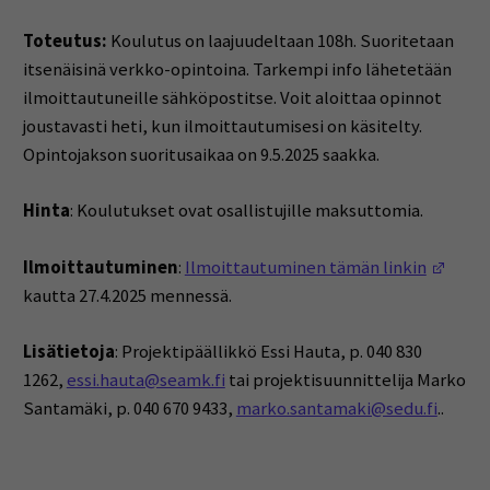
Toteutus:
Koulutus on laajuudeltaan 108h. Suoritetaan
itsenäisinä verkko-opintoina. Tarkempi info lähetetään
ilmoittautuneille sähköpostitse. Voit aloittaa opinnot
joustavasti heti, kun ilmoittautumisesi on käsitelty.
Opintojakson suoritusaikaa on 9.5.2025 saakka.
Hinta
: Koulutukset ovat osallistujille maksuttomia.
(Open
Ilmoittautuminen
:
Ilmoittautuminen tämän linkin
kautta 27.4.2025 mennessä.
Lisätietoja
: Projektipäällikkö Essi Hauta, p. 040 830
1262,
essi.hauta@seamk.fi
tai projektisuunnittelija Marko
Santamäki, p. 040 670 9433,
marko.santamaki@sedu.fi
..