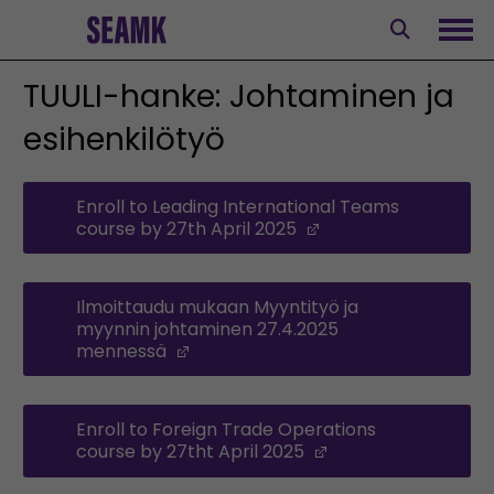
Siirry
sisältöön
Avaa
TUULI-hanke: Johtaminen ja
esihenkilötyö
Enroll to Leading International Teams
course by 27th April 2025
(Opens in a new w
Ilmoittaudu mukaan Myyntityö ja
myynnin johtaminen 27.4.2025
mennessä
(Opens in a new window)
Enroll to Foreign Trade Operations
course by 27tht April 2025
(Opens in a new 