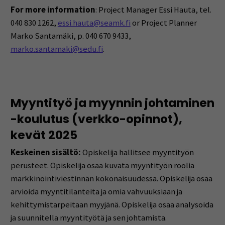
For more information
: Project Manager Essi Hauta, tel.
040 830 1262,
essi.hauta@seamk.fi
or Project Planner
Marko Santamäki, p. 040 670 9433,
marko.santamaki@sedu.fi
.
Myyntityö ja myynnin johtaminen
-koulutus (verkko-opinnot),
kevät 2025
Keskeinen sisältö:
Opiskelija hallitsee myyntityön
perusteet. Opiskelija osaa kuvata myyntityön roolia
markkinointiviestinnän kokonaisuudessa. Opiskelija osaa
arvioida myyntitilanteita ja omia vahvuuksiaan ja
kehittymistarpeitaan myyjänä. Opiskelija osaa analysoida
ja suunnitella myyntityötä ja sen johtamista.