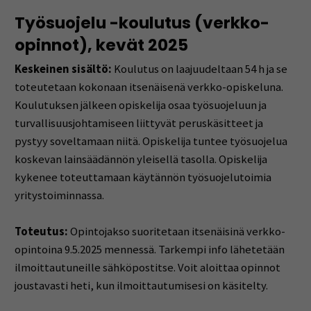
Työsuojelu -koulutus (verkko-
opinnot), kevät 2025
Keskeinen sisältö:
Koulutus on laajuudeltaan 54 h ja se
toteutetaan kokonaan itsenäisenä verkko-opiskeluna.
Koulutuksen jälkeen opiskelija osaa työsuojeluun ja
turvallisuusjohtamiseen liittyvät peruskäsitteet ja
pystyy soveltamaan niitä. Opiskelija tuntee työsuojelua
koskevan lainsäädännön yleisellä tasolla. Opiskelija
kykenee toteuttamaan käytännön työsuojelutoimia
yritystoiminnassa.
Toteutus:
Opintojakso suoritetaan itsenäisinä verkko-
opintoina 9.5.2025 mennessä. Tarkempi info lähetetään
ilmoittautuneille sähköpostitse. Voit aloittaa opinnot
joustavasti heti, kun ilmoittautumisesi on käsitelty.