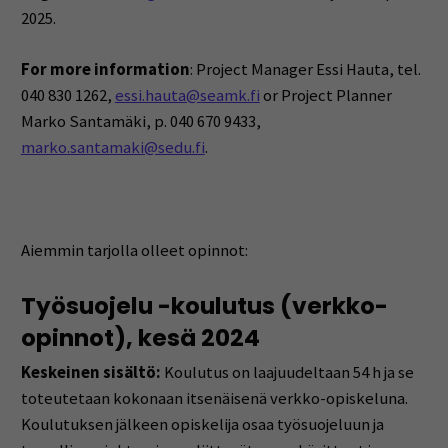
2025.
For more information
: Project Manager Essi Hauta, tel.
040 830 1262,
essi.hauta@seamk.fi
or Project Planner
Marko Santamäki, p. 040 670 9433,
marko.santamaki@sedu.fi
.
Aiemmin tarjolla olleet opinnot:
Työsuojelu -koulutus (verkko-
opinnot), kesä 2024
Keskeinen sisältö:
Koulutus on laajuudeltaan 54 h ja se
toteutetaan kokonaan itsenäisenä verkko-opiskeluna.
Koulutuksen jälkeen opiskelija osaa työsuojeluun ja