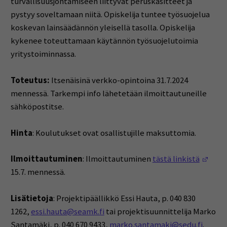
turvallisuusjohtamiseen liittyvät peruskäsitteet ja
pystyy soveltamaan niitä. Opiskelija tuntee työsuojelua
koskevan lainsäädännön yleisellä tasolla. Opiskelija
kykenee toteuttamaan käytännön työsuojelutoimia
yritystoiminnassa.
Toteutus:
Itsenäisinä verkko-opintoina 31.7.2024
mennessä. Tarkempi info lähetetään ilmoittautuneille
sähköpostitse.
Hinta
: Koulutukset ovat osallistujille maksuttomia.
(Ope
Ilmoittautuminen
: Ilmoittautuminen
tästä linkistä
15.7. mennessä.
Lisätietoja
: Projektipäällikkö Essi Hauta, p. 040 830
1262,
essi.hauta@seamk.fi
tai projektisuunnittelija Marko
Santamäki, p. 040 670 9433,
marko.santamaki@sedu.fi
.