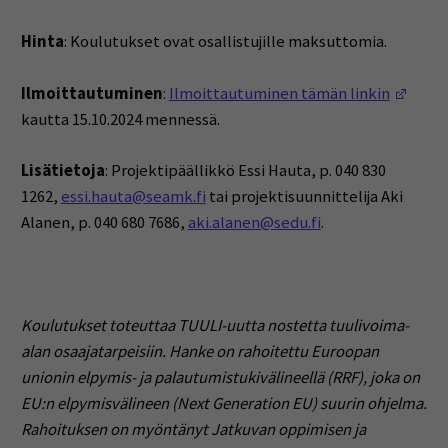
Hinta
: Koulutukset ovat osallistujille maksuttomia.
(Open
Ilmoittautuminen
:
Ilmoittautuminen tämän linkin
kautta 15.10.2024 mennessä.
Lisätietoja
: Projektipäällikkö Essi Hauta, p. 040 830
1262,
essi.hauta@seamk.fi
tai projektisuunnittelija Aki
Alanen, p. 040 680 7686,
aki.alanen@sedu.fi
.
Koulutukset toteuttaa TUULI-uutta nostetta tuulivoima-
alan osaajatarpeisiin. Hanke on rahoitettu Euroopan
unionin elpymis- ja palautumistukivälineellä (RRF), joka on
EU:n elpymisvälineen (Next Generation EU) suurin ohjelma.
Rahoituksen on myöntänyt Jatkuvan oppimisen ja