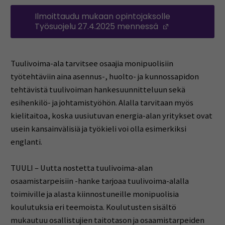
Ilmoittaudu mukaan opintojaksolle
Työsuojelu 27.4.2025 mennessä
(Opens in a 
Tuulivoima-ala tarvitsee osaajia monipuolisiin
työtehtäviin aina asennus-, huolto- ja kunnossapidon
tehtävistä tuulivoiman hankesuunnitteluun sekä
esihenkilö- ja johtamistyöhön. Alalla tarvitaan myös
kielitaitoa, koska uusiutuvan energia-alan yritykset ovat
usein kansainvälisiä ja työkieli voi olla esimerkiksi
englanti.
TUULI – Uutta nostetta tuulivoima-alan
osaamistarpeisiin -hanke tarjoaa tuulivoima-alalla
toimiville ja alasta kiinnostuneille monipuolisia
koulutuksia eri teemoista. Koulutusten sisältö
mukautuu osallistujien taitotason ja osaamistarpeiden