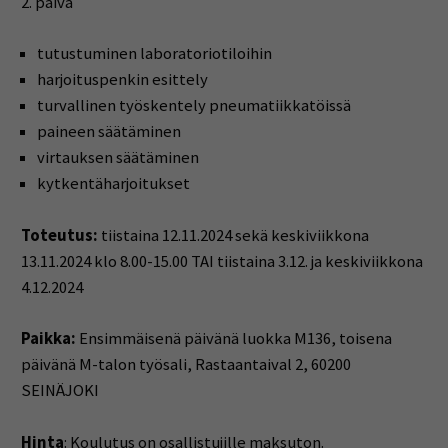
2. päivä
tutustuminen laboratoriotiloihin
harjoituspenkin esittely
turvallinen työskentely pneumatiikkatöissä
paineen säätäminen
virtauksen säätäminen
kytkentäharjoitukset
Toteutus:
tiistaina 12.11.2024 sekä keskiviikkona
13.11.2024 klo 8.00-15.00 TAI tiistaina 3.12. ja keskiviikkona
4.12.2024
Paikka:
Ensimmäisenä päivänä luokka M136, toisena
päivänä M-talon työsali, Rastaantaival 2, 60200
SEINÄJOKI
Hinta
: Koulutus on osallistujille maksuton.