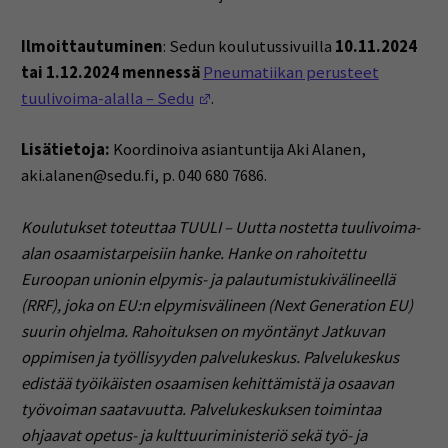
Ilmoittautuminen
: Sedun koulutussivuilla
10.11.2024
tai 1.12.2024 mennessä
Pneumatiikan perusteet
(Opens in a new window)
tuulivoima-alalla – Sedu
.
Lisätietoja:
Koordinoiva asiantuntija Aki Alanen,
aki.alanen@sedu.fi, p. 040 680 7686.
Koulutukset toteuttaa TUULI – Uutta nostetta tuulivoima-
alan osaamistarpeisiin hanke. Hanke on rahoitettu
Euroopan unionin elpymis- ja palautumistukivälineellä
(RRF), joka on EU:n elpymisvälineen (Next Generation EU)
suurin ohjelma. Rahoituksen on myöntänyt Jatkuvan
oppimisen ja työllisyyden palvelukeskus. Palvelukeskus
edistää työikäisten osaamisen kehittämistä ja osaavan
työvoiman saatavuutta. Palvelukeskuksen toimintaa
ohjaavat opetus- ja kulttuuriministeriö sekä työ- ja