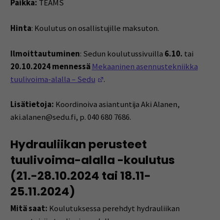
Paikka:
TEAMS
Hinta
: Koulutus on osallistujille maksuton.
Ilmoittautuminen
: Sedun koulutussivuilla
6.10.
tai
20.10.2024 mennessä
Mekaaninen asennustekniikka
(Opens in a new window)
tuulivoima-alalla – Sedu
.
Lisätietoja:
Koordinoiva asiantuntija Aki Alanen,
aki.alanen@sedu.fi, p. 040 680 7686.
Hydrauliikan perusteet
tuulivoima-alalla -koulutus
(21.-28.10.2024 tai 18.11-
25.11.2024)
Mitä saat:
Koulutuksessa perehdyt hydrauliikan