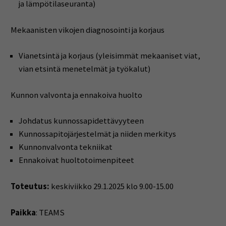
ja lämpötilaseuranta)
Mekaanisten vikojen diagnosointi ja korjaus
Vianetsintä ja korjaus (yleisimmät mekaaniset viat,
vian etsintä menetelmät ja työkalut)
Kunnon valvonta ja ennakoiva huolto
Johdatus kunnossapidettävyyteen
Kunnossapitojärjestelmät ja niiden merkitys
Kunnonvalvonta tekniikat
Ennakoivat huoltotoimenpiteet
Toteutus:
keskiviikko 29.1.2025 klo 9.00-15.00
Paikka
: TEAMS