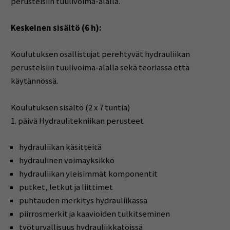
perusteisiin tuulivoima-alalla.
Keskeinen sisältö (6 h):
Koulutuksen osallistujat perehtyvät hydrauliikan
perusteisiin tuulivoima-alalla sekä teoriassa että
käytännössä.
Koulutuksen sisältö (2 x 7 tuntia)
1. päivä Hydraulitekniikan perusteet
hydrauliikan käsitteitä
hydraulinen voimayksikkö
hydrauliikan yleisimmät komponentit
putket, letkut ja liittimet
puhtauden merkitys hydrauliikassa
piirrosmerkit ja kaavioiden tulkitseminen
työturvallisuus hydrauliikkatöissä