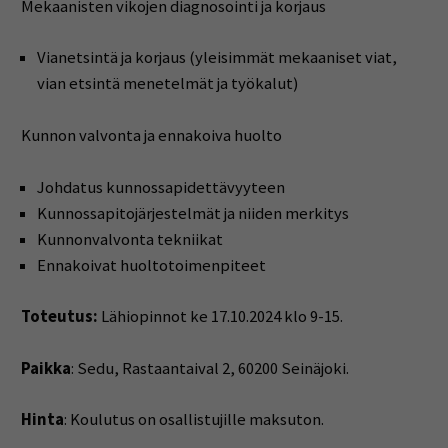
Mekaanisten vikojen diagnosointi ja korjaus
Vianetsintä ja korjaus (yleisimmät mekaaniset viat,
vian etsintä menetelmät ja työkalut)
Kunnon valvonta ja ennakoiva huolto
Johdatus kunnossapidettävyyteen
Kunnossapitojärjestelmät ja niiden merkitys
Kunnonvalvonta tekniikat
Ennakoivat huoltotoimenpiteet
Toteutus:
Lähiopinnot ke 17.10.2024 klo 9-15.
Paikka
: Sedu, Rastaantaival 2, 60200 Seinäjoki.
Hinta
: Koulutus on osallistujille maksuton.