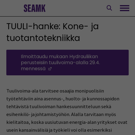
Siirry
sisältöön
Avaa
TUULI-hanke: Kone- ja
tuotantotekniikka
Ilmoittaudu mukaan Hydrauliikan
perusteisiin tuulivoima-alalla 29.4.
mennessä
(Opens in a new window)
Tuulivoima-ala tarvitsee osaajia monipuolisiin
työtehtäviin aina asennus-, huolto- ja kunnossapidon
tehtävistä tuulivoiman hankesuunnitteluun sekä
esihenkilö- ja johtamistyöhön. Alalla tarvitaan myös
kielitaitoa, koska uusiutuvan energia-alan yritykset ovat
usein kansainvälisiä ja työkieli voi olla esimerkiksi