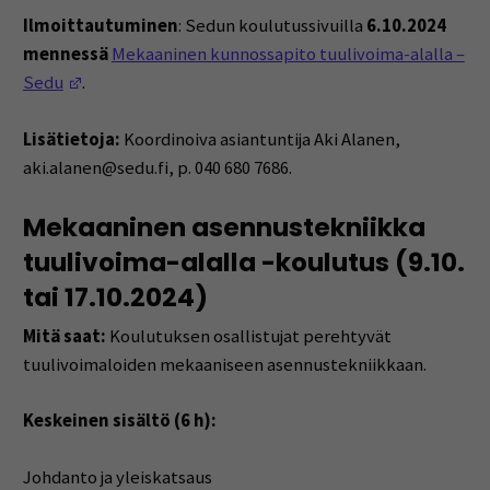
Ilmoittautuminen
: Sedun koulutussivuilla
6.10.2024
mennessä
Mekaaninen kunnossapito tuulivoima-alalla –
(Opens in a new window)
Sedu
.
Lisätietoja:
Koordinoiva asiantuntija Aki Alanen,
aki.alanen@sedu.fi, p. 040 680 7686.
Mekaaninen asennustekniikka
tuulivoima-alalla -koulutus (9.10.
tai 17.10.2024)
Mitä saat:
Koulutuksen osallistujat perehtyvät
tuulivoimaloiden mekaaniseen asennustekniikkaan.
Keskeinen sisältö (6 h):
Johdanto ja yleiskatsaus