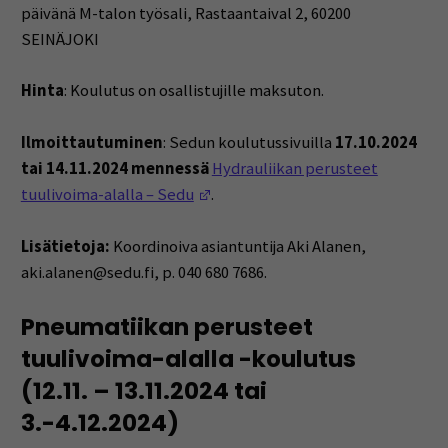
päivänä M-talon työsali, Rastaantaival 2, 60200
SEINÄJOKI
Hinta
: Koulutus on osallistujille maksuton.
Ilmoittautuminen
: Sedun koulutussivuilla
17.10.2024
tai 14.11.2024 mennessä
Hydrauliikan perusteet
(Opens in a new window)
tuulivoima-alalla – Sedu
.
Lisätietoja:
Koordinoiva asiantuntija Aki Alanen,
aki.alanen@sedu.fi, p. 040 680 7686.
Pneumatiikan perusteet
tuulivoima-alalla -koulutus
(12.11. – 13.11.2024 tai
3.-4.12.2024)