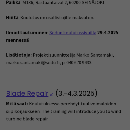
Paikka
: M136, Rastaantaival 2, 60200 SEINÄJOKI
Hinta
: Koulutus on osallistujille maksuton.
Ilmoittautuminen
:
Sedun koulutussivuilla
29.4.2025
mennessä
.
Lisätietoja:
Projektisuunnittelija Marko Santamäki,
marko.santamaki@sedu.fi, p. 040 670 9433.
(Opens in a new wind
Blade Repair
(3.-4.3.2025)
Mitä saat:
Koulutuksessa perehdyt tuulivoimaloiden
siipikorjaukseen. The training will introduce you to wind
turbine blade repair.