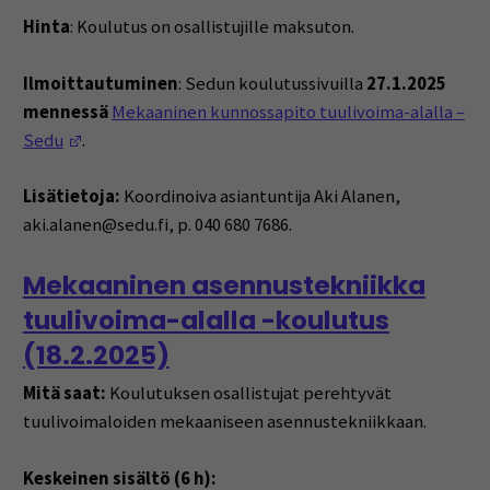
Hinta
: Koulutus on osallistujille maksuton.
Ilmoittautuminen
: Sedun koulutussivuilla
27.1.2025
mennessä
Mekaaninen kunnossapito tuulivoima-alalla –
(Opens in a new window)
Sedu
.
Lisätietoja:
Koordinoiva asiantuntija Aki Alanen,
aki.alanen@sedu.fi, p. 040 680 7686.
Mekaaninen asennustekniikka
tuulivoima-alalla -koulutus
(18.2.2025)
Mitä saat:
Koulutuksen osallistujat perehtyvät
tuulivoimaloiden mekaaniseen asennustekniikkaan.
Keskeinen sisältö (6 h):