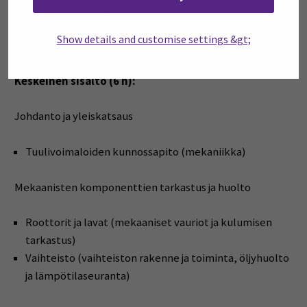
(10.10.2024)
Mitä saat:
Koulutuksessa perehdyt tuulivoimaloiden
Show details and customise settings &gt;
mekaaniseen kunnossapitoon.
Keskeinen sisältö (6 h):
Johdanto ja yleiskatsaus
Tuulivoimaloiden kunnossapito (mekaniikka)
Mekaanisten komponenttien tarkastus ja huolto
Roottorit ja lavat (mekaaniset vauriot ja kulumisen
tarkastus)
Vaihteisto (vaihteiston rakenne ja toiminta, öljyhuolto
ja lämpötilaseuranta)