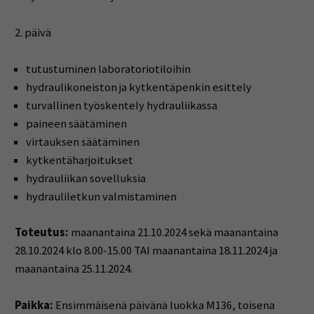
2. päivä
tutustuminen laboratoriotiloihin
hydraulikoneiston ja kytkentäpenkin esittely
turvallinen työskentely hydrauliikassa
paineen säätäminen
virtauksen säätäminen
kytkentäharjoitukset
hydrauliikan sovelluksia
hydrauliletkun valmistaminen
Toteutus:
maanantaina 21.10.2024 sekä maanantaina
28.10.2024 klo 8.00-15.00 TAI maanantaina 18.11.2024 ja
maanantaina 25.11.2024.
Paikka:
Ensimmäisenä päivänä luokka M136, toisena