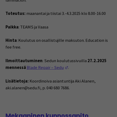
lamination.
Toteutus:
maanantai ja tiistai 3.-4.3.2025 klo 8.00-16.00
Paikka
: TEAMS ja Vaasa
Hinta
: Koulutus on osallistujille maksuton. Education is
fee free.
Ilmoittautuminen
: Sedun koulutussivuilla
27.2.2025
(Opens in a new window)
mennessä
Blade Repair – Sedu
.
Lisätietoja:
Koordinoiva asiantuntija Aki Alanen,
aki.alanen@sedu.fi, p. 040 680 7686.
Mekaaninen kunnossapito