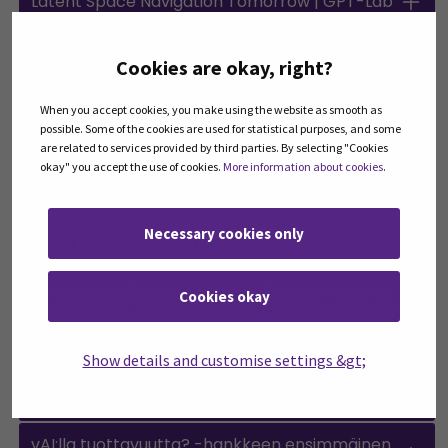
Latent Space Navigation Tomorrow | GPT-Lab
(29.1.2025)
Cookies are okay, right?
AI avuksi ja tuottamaan | Ilkka-Pohjalainen,
yleisöltä (5.1.2025)
When you accept cookies, you make using the website as smooth as
possible. Some of the cookies are used for statistical purposes, and some
SEAMKin verkkojulkaisussa Julkaisut@SEAMK julkaistut
are related to services provided by third parties. By selecting "Cookies
okay" you accept the use of cookies.
More information about cookies
.
artikkelit löytyvät alta.
Necessary cookies only
Avaa kaikki
Sulje kaikki
Open all accordions
Sulje kaikki
Tekoäly teollisuuden työturvallisuuden tukena
Cookies okay
– mahdollisuuksia suomalaisessa työsuojelussa
(24.4.2026)
Show details and customise settings &gt;
Tekoäly yritysturvallisuuden kehittämisen
työkaluna (21.4.2026)
vAI:lla tuottavuutta? -hankkeen ensimmäinen