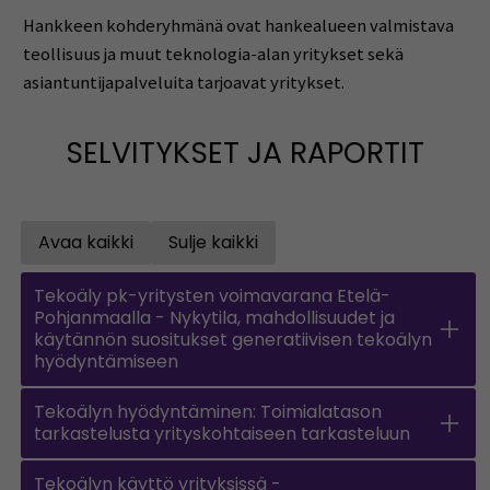
Hankkeen kohderyhmänä ovat hankealueen valmistava
teollisuus ja muut teknologia-alan yritykset sekä
asiantuntijapalveluita tarjoavat yritykset.
SELVITYKSET JA RAPORTIT
Avaa kaikki
Sulje kaikki
Open all accordions
Sulje kaikki
Tekoäly pk-yritysten voimavarana Etelä-
Pohjanmaalla - Nykytila, mahdollisuudet ja
käytännön suositukset generatiivisen tekoälyn
hyödyntämiseen
Tekoälyn hyödyntäminen: Toimialatason
tarkastelusta yrityskohtaiseen tarkasteluun
Tekoälyn käyttö yrityksissä -