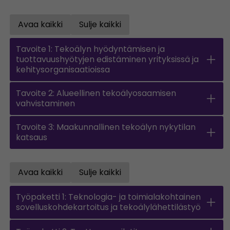
Avaa kaikki
Sulje kaikki
Open all accordions
Sulje kaikki
Tavoite 1: Tekoälyn hyödyntämisen ja
tuottavuushyötyjen edistäminen yrityksissä ja
kehitysorganisaatioissa
Tavoite 2: Alueellinen tekoälyosaamisen
vahvistaminen
Tavoite 3: Maakunnallinen tekoälyn nykytilan
katsaus
Avaa kaikki
Sulje kaikki
Open all accordions
Sulje kaikki
Työpaketti 1: Teknologia- ja toimialakohtainen
sovelluskohdekartoitus ja tekoälylähettilästyö