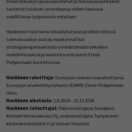
ilman tekoälyn apua saavutetut ja tekoälyavusteisesti
tuotetut tulokset arvioidaan ja niiden laatua ja
vaadittavaa työpanosta mitataan.
Hankkeen tuottama tekoälykatsaus ja siihen liittyvä
tulevaisuustyö auttaa maakunnallisia
strategiaorganisaatioita ymmärtämään tekoälyn
mahdollisuuksia ja haasteita erityisesti Etelä-
Pohjanmaan kontekstissa.
Hankkeen rahoittaja:
Euroopan unionin osarahoittama.
Euroopan aluekehitysrahasto (EAKR). Etelä-Pohjanmaan
liitto.
Hankkeen aikataulu:
1.8.2024 – 31.12.2026
Hankkeen toteuttajat:
Päätoteuttajana Seinäjoen
Ammattikorkeakoulu Oy, osatoteuttajina Tampereen
korkeakoulusäätiö sr ja Vaasan Yliopisto