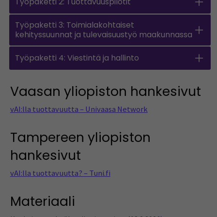
Työpaketti 2: Tuottavuuspilotit
Työpaketti 3: Toimialakohtaiset
kehityssuunnat ja tulevaisuustyö maakunnassa
Työpaketti 4: Viestintä ja hallinto
Vaasan yliopiston hankesivut
vAI:lla tuottavuutta – Univaasa Network
Tampereen yliopiston
hankesivut
vAI:lla tuottavuutta? – Tuni.fi
Materiaali