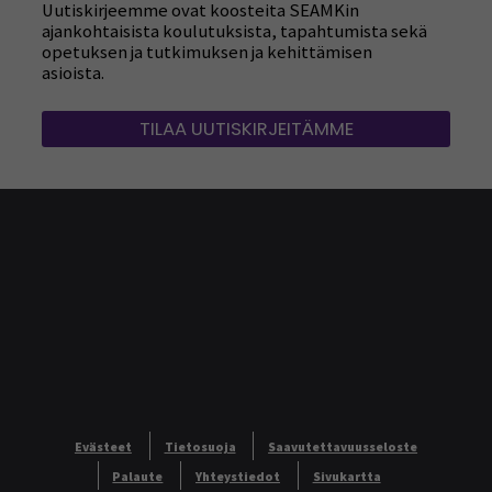
Uutiskirjeemme ovat koosteita SEAMKin
ajankohtaisista koulutuksista, tapahtumista sekä
opetuksen ja tutkimuksen ja kehittämisen
asioista.
TILAA UUTISKIRJEITÄMME
Evästeet
Tietosuoja
Saavutettavuusseloste
Palaute
Yhteystiedot
Sivukartta