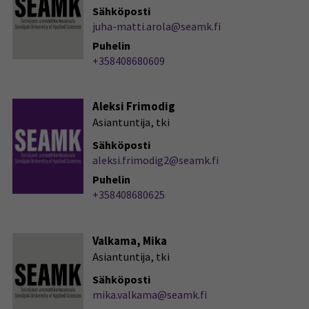
Sähköposti
juha-matti.arola@seamk.fi
Puhelin
+358408680609
Aleksi Frimodig
Asiantuntija, tki
Sähköposti
aleksi.frimodig2@seamk.fi
Puhelin
+358408680625
Valkama, Mika
Asiantuntija, tki
Sähköposti
mika.valkama@seamk.fi