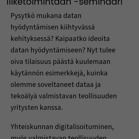
liiketoimintaan -seminaari
Pysytkö mukana datan
hyödyntämisen kiihtyvässä
kehityksessä? Kaipaatko ideoita
datan hyödyntämiseen? Nyt tulee
oiva tilaisuus päästä kuulemaan
käytännön esimerkkejä, kuinka
olemme soveltaneet dataa ja
tekoälyä valmistavan teollisuuden
yritysten kanssa.
Yhteiskunnan digitalisoituminen,
myös valmistavan teollisuuden