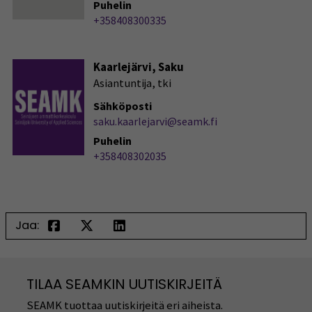
Puhelin
+358408300335
Kaarlejärvi, Saku
Asiantuntija, tki
Sähköposti
saku.kaarlejarvi@seamk.fi
Puhelin
+358408302035
Jaa:
TILAA SEAMKIN UUTISKIRJEITÄ
SEAMK tuottaa uutiskirjeitä eri aiheista.