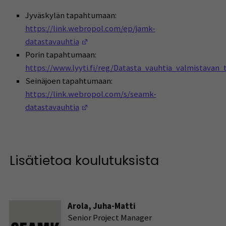
Jyväskylän tapahtumaan:
https://link.webropol.com/ep/jamk-
(Opens in a new window)
datastavauhtia
Porin tapahtumaan:
https://www.lyyti.fi/reg/Datasta_vauhtia_valmistavan_
Seinäjoen tapahtumaan:
https://link.webropol.com/s/seamk-
(Opens in a new window)
datastavauhtia
Lisätietoa koulutuksista
Arola, Juha-Matti
Senior Project Manager