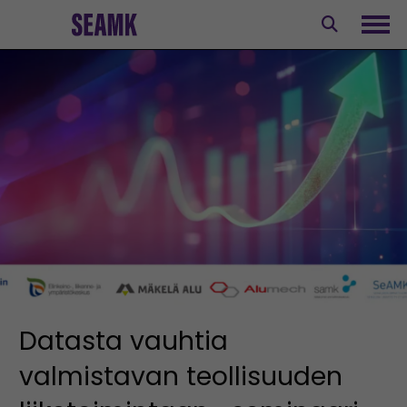
Siirry
sisältöön
Avaa
Datasta vauhtia
valmistavan teollisuuden