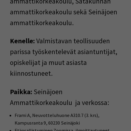
ammattikorkeakoulu, Satakunnan
ammattikorkeakoulu sekä Seinäjoen
ammattikorkeakoulu.
Kenelle:
Valmistavan teollisuuden
parissa työskentelevät asiantuntijat,
opiskelijat ja muut asiasta
kiinnostuneet.
Paikka:
Seinäjoen
Ammattikorkeakoulu ja verkossa:
Frami A, Neuvotteluhuone A310.7 (3. krs),
Kampusranta 9, 60230 Seinäjoki
Etäosallistuminen Zoomissa, ilmoittautuneet