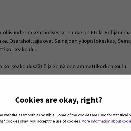
ollisuudet rakentamisessa -hanke on Etelä-Pohjanmaan
ke. Osarahoittajia ovat Seinäjoen yliopistokeskus, Sei
ttikorkeakoulu.
 korkeakoulusäätiö ja Seinäjoen ammattikorkeakoulu.
Cookies are okay, right?
ntö ja tausta
 website as smooth as possible. Some of the cookies are used for statistical 
n tulossa pakolliseksi osaksi ammattimaista rakentamista
ting "Cookies okay" you accept the use of cookies.
More information about cook
alanjälkilaskennasta, piti tulla voimaan jo 2025 alussa. O