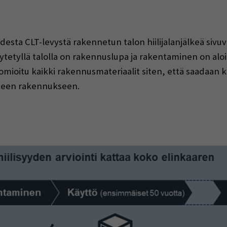
esta CLT-levystä rakennetun talon hiilijalanjälkeä sivuv
tetyllä talolla on rakennuslupa ja rakentaminen on aloit
ioitu kaikki rakennusmateriaalit siten, että saadaan kä
iseen rakennukseen.