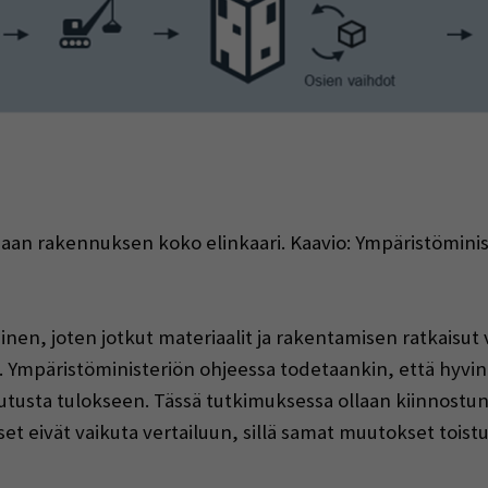
daan rakennuksen koko elinkaari. Kaavio: Ympäristömini
nen, joten jotkut materiaalit ja rakentamisen ratkaisut 
. Ympäristöministeriön ohjeessa todetaankin, että hyvin
aikutusta tulokseen. Tässä tutkimuksessa ollaan kiinnostune
t eivät vaikuta vertailuun, sillä samat muutokset toist