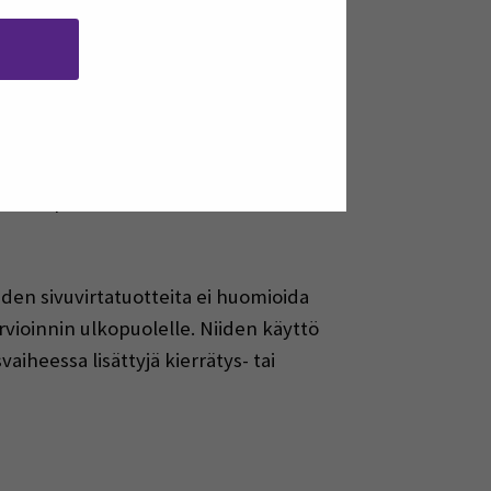
essa esiin tulleista muutostarpeista.
ossa pakolliseksi ja samalla
ertoo rakennuksen sisältämistä
arvoja ei ole vielä määritelty, joka
yös hiilijalanjälkilaskennan ajoitus
pitää raportoida vasta
uden sivuvirtatuotteita ei huomioida
rvioinnin ulkopuolelle. Niiden käyttö
iheessa lisättyjä kierrätys- tai