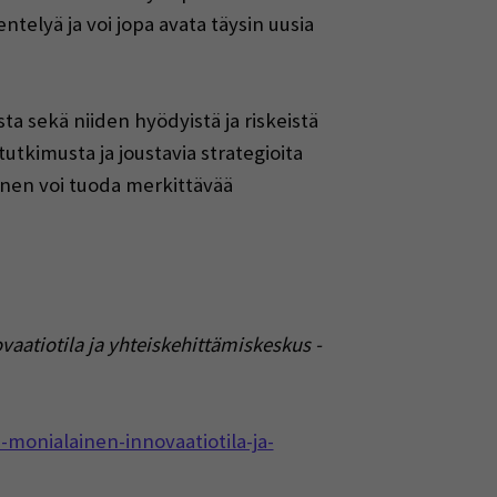
ntelyä ja voi jopa avata täysin uusia
a sekä niiden hyödyistä ja riskeistä
utkimusta ja joustavia strategioita
inen voi tuoda merkittävää
atiotila ja yhteiskehittämiskeskus -
-monialainen-innovaatiotila-ja-