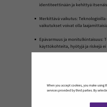
identiteettinään ja kehittyä itsenäis
Merkittävä vaikutus: Teknologioilla
vaikutukset voivat olla laajamittais
Epävarmuus ja monitulkintaisuus: Te
käyttökohteita, hyötyjä ja riskejä e
Näitä määrittelyjä käyttäen voidaan 
kvanttilaskenta, lohkoketjuteknologia
Näistä esimerkiksi OpenAI:n ChatGPT m
jälkeen myös muut tekoälyratkaisut o
When you accept cookies, you make using the
maailmaa, vaikka se on vielä niin sano
services provided by third parties. By selec
Nousevilla teknologioilla on huomatt