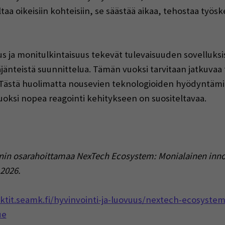
taa oikeisiin kohteisiin, se säästää aikaa, tehostaa työske
a monitulkintaisuus tekevät tulevaisuuden sovelluksist
jänteistä suunnittelua. Tämän vuoksi tarvitaan jatkuvaa t
. Tästä huolimatta nousevien teknologioiden hyödyntäm
 vuoksi nopea reagointi kehitykseen on suositeltavaa.
nin osarahoittamaa NexTech Ecosystem: Monialainen innova
.2026.
ektit.seamk.fi/hyvinvointi-ja-luovuus/nextech-ecosystem
ue