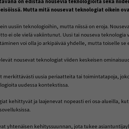
tävänä on edistää nousevia teknologioita sekä niid
hteisöissä. Mutta mitä nousevat teknologiat oikein ov
in uusiin teknologioihin, mutta niissä on eroja. Nouseva
 ei ole vielä vakiintunut. Uusi tai nouseva teknologia vo
äminen voi olla jo arkipäivää yhdelle, mutta toiselle se
televät nousevat teknologiat viiden keskeisen ominaisuu
 merkittävästi uusia periaatteita tai toimintatapoja, joko
logioita uudessa kontekstissa.
at kehittyvät ja laajenevat nopeasti eri osa-alueilla, k
sovelluksissa.
t yhtenäisen kehityssuunnan, jota tukee asiantuntijay