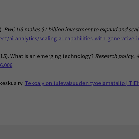
).
PwC US makes $1 billion investment to expand and scale 
t/ai-analytics/scaling-ai-capabilities-with-generative
015).
What is an emerging technology?
Research policy
,
4
06.006
keskus ry.
Tekoäly on tulevaisuuden työelämätaito | TIE