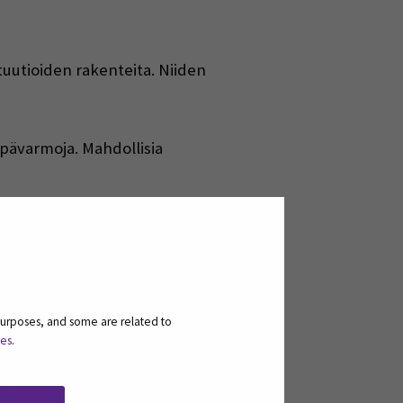
tuutioiden rakenteita. Niiden
epävarmoja. Mahdollisia
ta, kuten tekoäly ja koneoppiminen,
, sekä uudet energiateknologiat.
noin kaksi vuotta sitten. Tämän
öön. Tämä teknologia on jo muuttanut
purposes, and some are related to
ies
.
. Ne voivat muuttaa toimintamalleja,