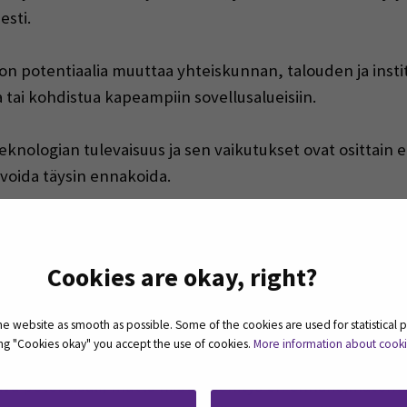
esti.
 on potentiaalia muuttaa yhteiskunnan, talouden ja insti
ia tai kohdistua kapeampiin sovellusalueisiin.
knologian tulevaisuus ja sen vaikutukset ovat osittain 
i voida täysin ennakoida.
tunnistaa nykyajan merkittävimpiä nousevia teknologioi
, metaversumit ja XR-teknologiat, edistynyt robotiikka
Cookies are okay, right?
ullisti generatiivisen tekoälyn hyödyntämisen laajasti 
vat kehittyneet merkittävästi ja nousseet laajaan käytt
 website as smooth as possible. Some of the cookies are used for statistical 
tusti ”lapsen kengissä”.
ting "Cookies okay" you accept the use of cookies.
More information about cook
ava potentiaali, mutta niiden kehitys on ennakoimatonta