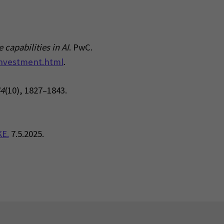
capabilities in AI
. PwC.
-investment.html
.
4
(10), 1827–1843.
KE.
7.5.2025.