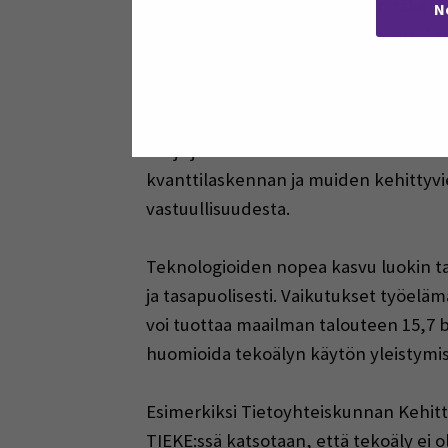
liiketoimintaa ja yhteiskunnan rakent
N
lisätutkimusta, jotta niiden vaikutuksia
N
ousevien
teknologioiden kehitys
on
jotka
kuvas
tavat
nousevien teknologi
suoja
ja oikeudenmukaisuus
korostuv
kvanttilaskennan ja muiden kehittyv
vastuullisuudesta.
Teknologioiden nopea kasvu luokin tar
ja tasapuolisesti. Vaikutukset työeläm
voi tuottaa maailman talouteen 15,7 
huomioida tekoälyn käytön yleistymis
Esimerkiksi Tietoyhteiskunnan Kehitt
TIEKE:ssä katsotaan, että tekoäly ei 