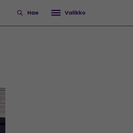
Hae
Valikko
Avaa valikko