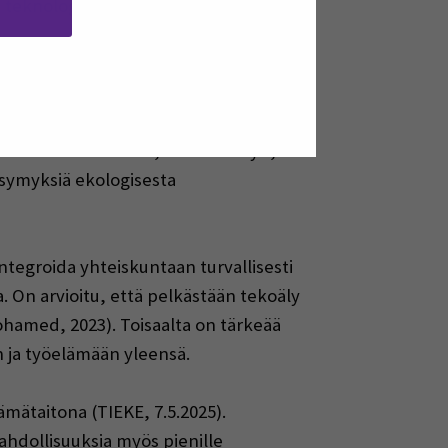
t teknologiat edellyttävätkin
i merkittäviä
kysymyksiä ja
teemoja,
ttisyys
,
läpinäkyvyys,
yksityisyyden
eskeisessä roolissa,
kun
tekoäl
y
n
,
ysymyksiä ekologisesta
ntegroida yhteiskuntaan turvallisesti
. On arvioitu, että pelkästään tekoäly
ohamed, 2023). Toisaalta on tärkeää
n ja työelämään yleensä.
mätaitona (TIEKE, 7.5.2025).
ahdollisuuksia myös pienille