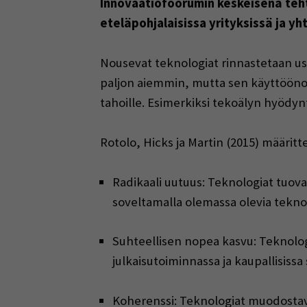
Innovaatiofoorumin keskeisenä teh
eteläpohjalaisissa yrityksissä ja y
Nousevat teknologiat rinnastetaan use
paljon aiemmin, mutta sen käyttöönotto
tahoille. Esimerkiksi tekoälyn hyödynt
Rotolo, Hicks ja Martin (2015) määrit
Radikaali uutuus: Teknologiat tuovat
soveltamalla olemassa olevia tekno
Suhteellisen nopea kasvu: Teknologi
julkaisutoiminnassa ja kaupallisissa 
Koherenssi: Teknologiat muodostava