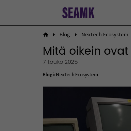
Siirry
sisältöön
Blog
NexTech Ecosystem
Etusivulle
Mitä oikein ovat
7 touko 2025
Blogi:
NexTech Ecosystem