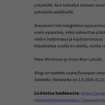
yrityksille. Kun tekoälyä osataan sovel
palveluita asiakkaille.
Nousevien teknologioiden epävarmuus j
usein epäselviä, mikä vaikeuttaa pitkä
niiden hallinnassa ja käyttöönotossa
kilpailuetua useilla eri aloilla, minkä
Panu Weckman ja Anne-Mari Latvala
Blogi on tuotettu osana Euroopan unio
hanketta. Hankeaika on 1.8.2024-31.12
Lisätietoa hankkeesta:
https://proj
yhteiskehittamiskeskus/?preview=tr