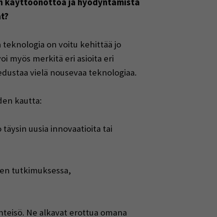
en käyttöönottoa ja hyödyntämistä
at?
 teknologia on voitu kehittää jo
i myös merkitä eri asioita eri
 edustaa vielä nousevaa teknologiaa.
den kautta:
 täysin uusia innovaatioita tai
uten tutkimuksessa,
hteisö. Ne alkavat erottua omana