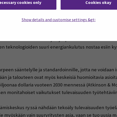
eita, mutta samalla ne voivat aiheuttaa riskejä. Nouseva
ecessary cookies only
Cookies okay
 voidaan hallita vastuullisesti.
Show details and customise settings &gt;
 nostanut esiin
useita ajankohtaisia
ja yhteiskunnallisest
oiden
muuttuvaa
ja
vaikeasti ennakoitavaa
luonnetta.
Ee
at
entistä vahvemmin
.
Myös ympäristövaikutukset ovat k
ien teknologioiden
suuri
energian
kulutus nostaa esiin k
peen sääntelylle ja standardoinnille, jotta ne voidaan i
ään ja talouteen ovat myös keskeisiä huomioitavia asioita
biljoonaa dollaria vuoteen 2030 mennessä (Atkinson & M
en monitahoiset vaikutukset tulevaisuuden työtehtävii
ämiskeskus ry:ssä nähdään tekoäly tulevaisuuden työelä
ole myöskään vain suuryritysten asia, vaan se tuo uusia m