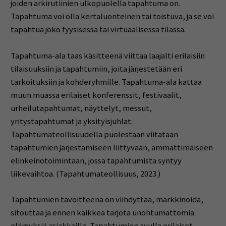
joiden arkirutiinien ulkopuolella tapahtuma on.
Tapahtuma voi olla kertaluonteinen tai toistuva, ja se voi
tapahtua joko fyysisessä tai virtuaalisessa tilassa.
Tapahtuma-ala taas käsitteenä viittaa laajalti erilaisiin
tilaisuuksiin ja tapahtumiin, joita järjestetään eri
tarkoituksiin ja kohderyhmille. Tapahtuma-ala kattaa
muun muassa erilaiset konferenssit, festivaalit,
urheilutapahtumat, näyttelyt, messut,
yritystapahtumat ja yksityisjuhlat.
Tapahtumateollisuudella puolestaan viitataan
tapahtumien järjestämiseen liittyvään, ammattimaiseen
elinkeinotoimintaan, jossa tapahtumista syntyy
liikevaihtoa. (Tapahtumateollisuus, 2023.)
Tapahtumien tavoitteena on viihdyttää, markkinoida,
sitouttaa ja ennen kaikkea tarjota unohtumattomia
elämyksiä asiakkaille. Tapahtumien avulla erilaiset