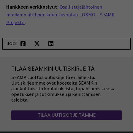
Hankkeen verkkosivut:
Osallistujalähtöinen
moniammatillinen koulutuspolku – OSMO – SeAMK
Projektit
.
Jaa:
TILAA SEAMKIN UUTISKIRJEITÄ
SEAMK tuottaa uutiskirjeitä eri aiheista.
Uutiskirjeemme ovat koosteita SEAMKin
ajankohtaisista koulutuksista, tapahtumista sekä
opetuksen ja tutkimuksen ja kehittämisen
asioista.
TILAA UUTISKIRJEITÄMME