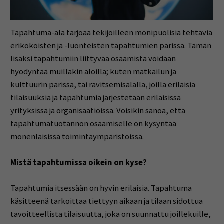
Tapahtuma-ala tarjoaa tekijöilleen monipuolisia tehtäviä
erikokoisten ja -luonteisten tapahtumien parissa. Tämän
lisäksi tapahtumiin liittyvää osaamista voidaan
hyödyntää muillakin aloilla; kuten matkailun ja
kulttuurin parissa, tai ravitsemisalalla, joilla erilaisia
tilaisuuksia ja tapahtumia järjestetään erilaisissa
yrityksissä ja organisaatioissa. Voisikin sanoa, että
tapahtumatuotannon osaamiselle on kysyntää
monenlaisissa toimintaympäristöissä.
Mistä tapahtumissa oikein on kyse?
Tapahtumia itsessään on hyvin erilaisia. Tapahtuma
käsitteenä tarkoittaa tiettyyn aikaan ja tilaan sidottua
tavoitteellista tilaisuutta, joka on suunnattu joillekuille,