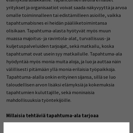
yritykset ja organisaatiot voivat saada näkyvyyttä ja arvoa
omalle toiminnalleen tai edistämilleen asioille, vaikka
tapahtumabisnes ei heidän pääliiketoimintansa
olisikaan. Tapahtuma-alasta hyötyvät myös muun
muassa majoitus- ja ravintola-alat, turvallisuus- ja
kuljetuspalveluiden tarjoajat, sekä matkailu, koska
tapahtumat ovat usein syy matkailulle. Tapahtuma-ala
hyödyntää myös monia muita aloja, ja luo ja auttaa näin
välillisesti pitämään yllä monia erilaisia työpaikkoja.
Tapahtuma-alalla onkin erityinen sijansa, sillä se luo
taloudellisen arvon lisäksi elämyksiä ja kokemuksia
tapahtumien kuluttajille, sekä moninaisia
mahdollisuuksia työntekijöille.
Millaisia tehtäviä tapahtuma-ala tarjoaa
Tapahtuma-alalla toimiville tyypillistä on monien eri