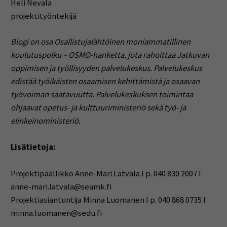
Heli Nevala
projektityöntekijä
Blogi on osa Osallistujalähtöinen moniammatillinen
koulutuspolku – OSMO-hanketta, jota rahoittaa Jatkuvan
oppimisen ja työllisyyden palvelukeskus. Palvelukeskus
edistää työikäisten osaamisen kehittämistä ja osaavan
työvoiman saatavuutta. Palvelukeskuksen toimintaa
ohjaavat opetus- ja kulttuuriministeriö sekä työ- ja
elinkeinoministeriö.
Lisätietoja:
Projektipäällikkö Anne-Mari Latvala I p. 040 830 2007 I
anne-mari.latvala@seamk.fi
Projektiasiantuntija Minna Luomanen I p. 040 868 0735 I
minna.luomanen@sedu.fi