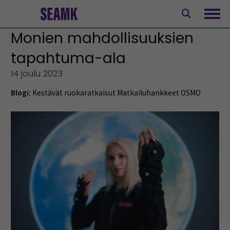
Siirry
sisältöön
Avaa
Monien mahdollisuuksien
tapahtuma-ala
14 joulu 2023
Blogi:
Kestävät ruokaratkaisut
Matkailuhankkeet
OSMO