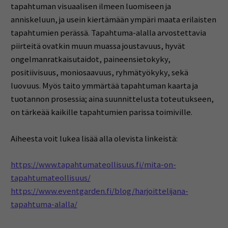
tapahtuman visuaalisen ilmeen luomiseen ja
anniskeluun, ja usein kiertämään ympäri maata erilaisten
tapahtumien perässä. Tapahtuma-alalla arvostettavia
piirteitä ovatkin muun muassa joustavuus, hyvät
ongelmanratkaisutaidot, paineensietokyky,
positiivisuus, moniosaavuus, ryhmätyökyky, sekä
luovuus. Myös taito ymmärtää tapahtuman kaarta ja
tuotannon prosessia; aina suunnittelusta toteutukseen,
on tärkeää kaikille tapahtumien parissa toimiville.
Aiheesta voit lukea lisää alla olevista linkeistä:
https://www.tapahtumateollisuus.fi/mita-on-
tapahtumateollisuus/
https://www.eventgarden.fi/blog/harjoittelijana-
tapahtuma-alalla/