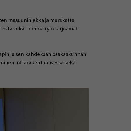
uten masuunihiekka ja murskattu
astosta sekä Trimma ry:n tarjoamat
Etapin ja sen kahdeksan osakaskunnan
minen infrarakentamisessa sekä