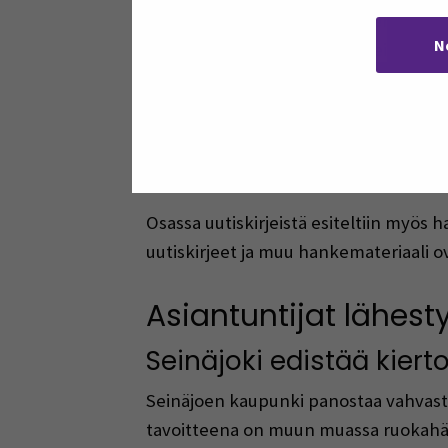
rakennusmateriaalien ja -osien kierrä
N
innostaa uusiin toimintamalleihin sek
Kirjeissä esiteltiin kotimaista ja ka
ratkaisuja, joilla rakennusmateriaalie
luonnonmukaisten eristeiden vaikutust
Osassa uutiskirjeistä esiteltiin myös h
uutiskirjeet ja muu hankemateriaali ov
Asiantuntijat lähest
Seinäjoki edistää kierto
Seinäjoen kaupunki panostaa vahvasti
tavoitteena on muun muassa ruokahäv