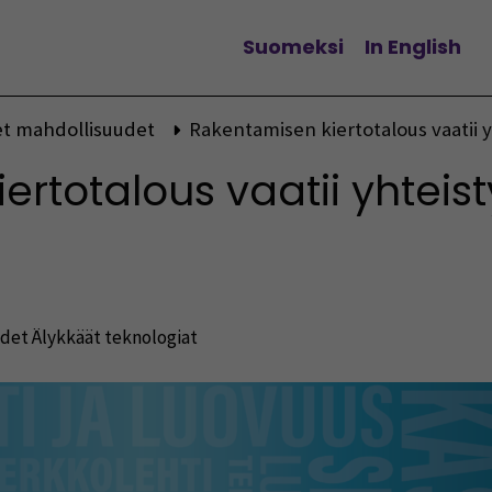
Suomeksi
In English
Vaihda kieltä
t mahdollisuudet
Rakentamisen kiertotalous vaatii yh
rtotalous vaatii yhteist
udet
Älykkäät teknologiat