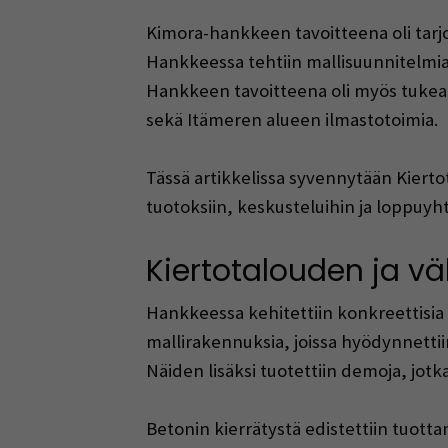
Kimora-hankkeen tavoitteena oli tarj
Hankkeessa tehtiin mallisuunnitelmia 
Hankkeen tavoitteena oli myös tukea
sekä Itämeren alueen ilmastotoimia.
Tässä artikkelissa syvennytään Kie
tuotoksiin, keskusteluihin ja loppuy
Kiertotalouden ja v
Hankkeessa kehitettiin konkreettisia 
mallirakennuksia, joissa hyödynnettiin 
Näiden lisäksi tuotettiin demoja, jot
Betonin kierrätystä edistettiin tuott