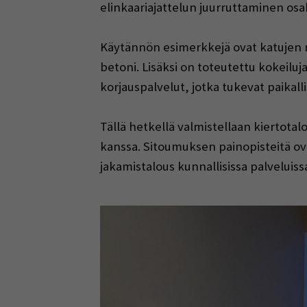
elinkaariajattelun juurruttaminen osa
Käytännön esimerkkejä ovat katujen 
betoni. Lisäksi on toteutettu kokeilu
korjauspalvelut, jotka tukevat paikallis
Tällä hetkellä valmistellaan kiertot
kanssa. Sitoumuksen painopisteitä o
jakamistalous kunnallisissa palveluis