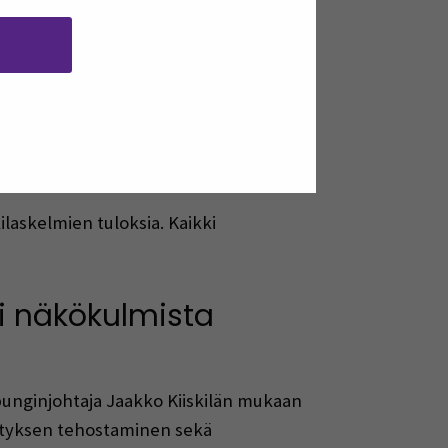
lisätä alueen yritysten osaamista ja
ätysmateriaalien hyödyntämisestä sekä
 rakennus- ja jätelainsäädäntöä sekä
kilaskelmien tuloksia. Kaikki
ri näkökulmista
punginjohtaja Jaakko Kiiskilän mukaan
ätyksen tehostaminen sekä