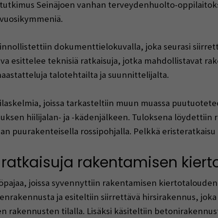
tutkimus Seinäjoen vanhan terveydenhuolto-oppilaitok
ä vuosikymmeniä.
nollistettiin dokumenttielokuvalla, joka seurasi siirre
a esittelee teknisiä ratkaisuja, jotka mahdollistavat r
statteluja talotehtailta ja suunnittelijalta.
ilaskelmia, joissa tarkasteltiin muun muassa puutuoteteol
uksen hiilijalan- ja -kädenjälkeen. Tuloksena löydettiin 
n puurakenteisella rossipohjalla. Pelkkä eristeratkaisu ei
n ratkaisuja rakentamisen kier
yöpajaa, joissa syvennyttiin rakentamisen kiertotaloude
enrakennusta ja esiteltiin siirrettävä hirsirakennus, joka v
akennusten tilalla. Lisäksi käsiteltiin betonirakennus