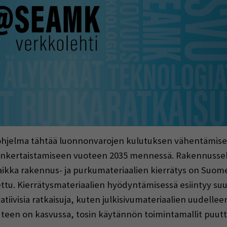
hjelma tähtää luonnonvarojen kulutuksen vähentämisee
sinkertaistamiseen vuoteen 2035 mennessä. Rakennussek
ikka rakennus- ja purkumateriaalien kierrätys on Suome
ettu. Kierrätysmateriaalien hyödyntämisessä esiintyy suuri
atiivisia ratkaisuja, kuten julkisivumateriaalien uudellee
teen on kasvussa, tosin käytännön toimintamallit puuttu