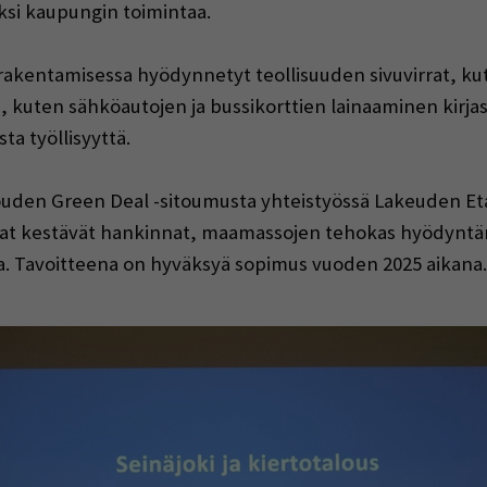
ksi kaupungin toimintaa.
rakentamisessa hyödynnetyt teollisuuden sivuvirrat, k
ja, kuten sähköautojen ja bussikorttien lainaaminen kirj
ta työllisyyttä.
alouden Green Deal -sitoumusta yhteistyössä Lakeuden 
vat kestävät hankinnat, maamassojen tehokas hyödyntä
sa. Tavoitteena on hyväksyä sopimus vuoden 2025 aikana.