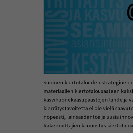
Suomen kiertotalouden strateginen o
materiaalien kiertotalousasteen kak
kasvihuonekaasupäästöjen lähde ja va
kierrätystavoitetta ei ole vielä saavut
nopeasti, lainsäädäntöä ja uusia innov
Rakennuttajien kiinnostus kiertotalou