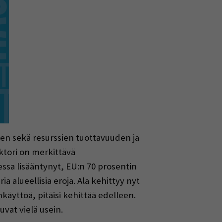
n sekä resurssien tuottavuuden ja
tori on merkittävä
ssa lisääntynyt, EU:n 70 prosentin
a alueellisia eroja. Ala kehittyy nyt
nkäyttöä, pitäisi kehittää edelleen.
vat vielä usein.