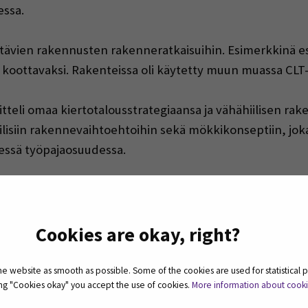
ssa.
ettävien rakennusten rakenneratkaisuihin. Esimerkkinä esi
 koottavaksi. Rakenteissa oli käytetty muun muassa CLT-le
teli omaa kiertotalousstrategiaansa ja vähähiilisen rake
ilisiin rakennevaihtoehtoihin sekä mökkikonseptiin, joka
sessä työpajaosuudessa.
etonirakentamisen kierrätysmahdollisuuksiin. Katja Täht
tyksen vaiheet ja tarvittavat dokumentit. Työpajassa kä
elementtien kuntotutkimusta ja niiden kierrätyspotenti
Cookies are okay, right?
iertotalouden tiedon lähelle rak
 website as smooth as possible. Some of the cookies are used for statistical 
ting "Cookies okay" you accept the use of cookies.
More information about cook
ohtaista tietoa kiertotalouden mahdollisuuksista ja haast