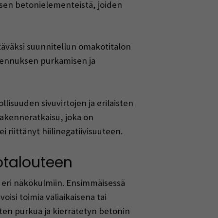
sen betonielementeistä, joiden
ttäväksi suunnitellun omakotitalon
akennuksen purkamisen ja
lisuuden sivuvirtojen ja erilaisten
rakenneratkaisu, joka on
 riittänyt hiilinegatiivisuuteen.
totalouteen
n eri näkökulmiin. Ensimmäisessä
oisi toimia väliaikaisena tai
ten purkua ja kierrätetyn betonin