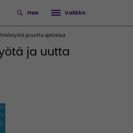
Hae
Valikko
Avaa valikko
teistyötä ja uutta ajattelua
yötä ja uutta