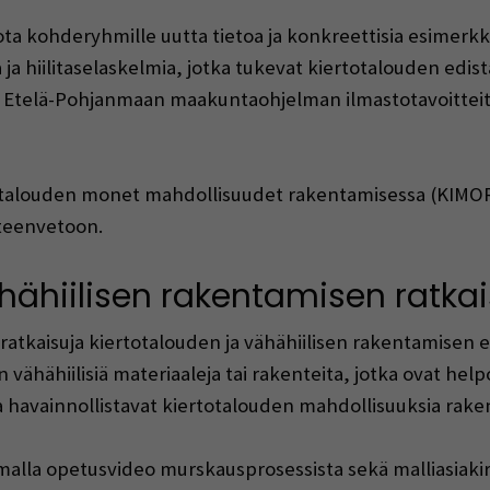
ota kohderyhmille uutta tietoa ja konkreettisia esimerk
ja hiilitaselaskelmia, jotka tukevat kiertotalouden edi
 Etelä-Pohjanmaan maakuntaohjelman ilmastotavoitteita
rtotalouden monet mahdollisuudet rakentamisessa (KIM
hteenvetoon.
ähähiilisen rakentamisen ratk
ratkaisuja kiertotalouden ja vähähiilisen rakentamisen e
vähähiilisiä materiaaleja tai rakenteita, jotka ovat helpos
ka havainnollistavat kiertotalouden mahdollisuuksia rake
amalla opetusvideo murskausprosessista sekä malliasiakir