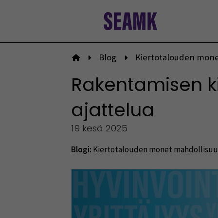
Siirry
sisältöön
Blog
Kiertotalouden mone
Etusivulle
Rakentamisen kie
ajattelua
19 kesä 2025
Blogi:
Kiertotalouden monet mahdollisu