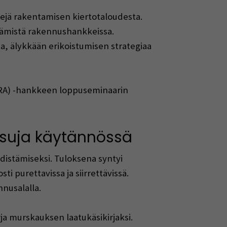
kejä rakentamisen kiertotaloudesta.
stämistä rakennushankkeissa.
, älykkään erikoistumisen strategiaa
ORA) -hankkeen loppuseminaarin
aisuja käytännössä
distämiseksi. Tuloksena syntyi
ti purettavissa ja siirrettävissä.
nnusalalla.
ja murskauksen laatukäsikirjaksi.