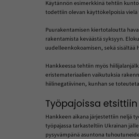
Käytännön esimerkkinä tehtiin kunto
todettiin olevan käyttökelpoisia viel
Puurakentamisen kiertotaloutta havain
rakentamista keväästä syksyyn. Elokuv
uudelleenkokoamisen, sekä sisältää haa
Hankkeessa tehtiin myös hiilijalanjälk
eristemateriaalien vaikutuksia rakenn
hiilinegatiivinen, kunhan se toteutetaa
Työpajoissa etsittii
Hankkeen aikana järjestettiin neljä t
työpajassa tarkasteltiin Ukrainan jälle
pysyvämpänä asuntona tuhoutuneiden r