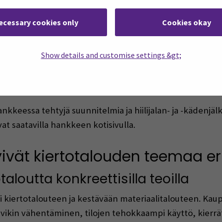
tyksen ja uudelleenkäytön näkökulmasta. Tavoitteena oli 
ecessary cookies only
Cookies okay
ä uudis- että korjausrakentamisessa.
nsainvälistä tutkimustietoa, käytännön esimerkkejä kierr
Show details and customise settings &gt;
n kierrätystä voidaan edistää. Lisäksi käsiteltiin Suomen
a hiilijalanjälkeen.
ankkeessa tehtyjä suunnitelmia ja hiilijalan- ja -kädenjäl
at saatavilla hankkeen kotisivulla.
yivät kiertotalouden teemaa e
taloutta konkreettisilla teoilla
 kiertotalouteen ja kestävään materiaalitalouteen. Kau
ikin vähentäminen, tilojen tehokkaampi käyttö, kierr