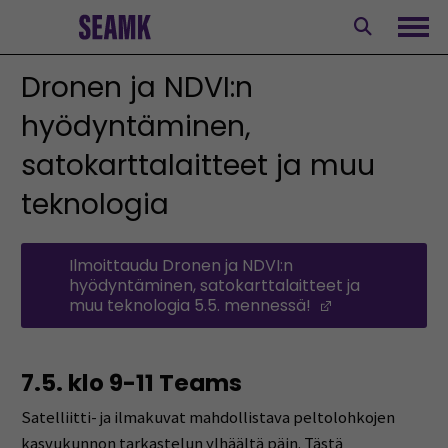
Siirry
sisältöön
Avaa
Dronen ja NDVI:n
hyödyntäminen,
satokarttalaitteet ja muu
teknologia
Ilmoittaudu Dronen ja NDVI:n
hyödyntäminen, satokarttalaitteet ja
muu teknologia 5.5. mennessä!
(Opens in a 
7.5. klo 9-11 Teams
Satelliitti- ja ilmakuvat mahdollistava peltolohkojen
kasvukunnon tarkastelun ylhäältä päin. Tästä