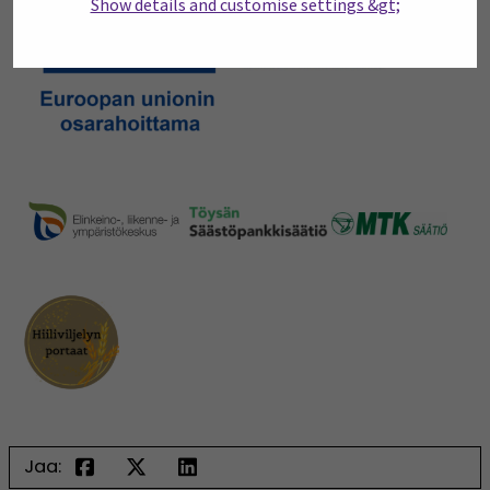
Show details and customise settings &gt;
Jaa: