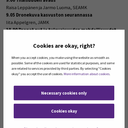
9.00 Tilaisuuden avaus
Raisa Leppänen ja Jarmo Luoma, SEAMK
9.05 Dronekuva kasvuston seurannassa
Iita Appelgren, JAMK
10.00 Dronet nyt ja tulevaisuuden mahdollisuudet
Petri Luhtala, Sedu
11.00 Tilaisuus päättyy
Cookies are okay, right?
When you accept cookies, you make using the website as smooth as
Koulutus on osa Hiiliviljelyn portaat –
possible. Some of the cookies are used for statistical purposes, and some
koulutuskokonaisuutta, joka toteutuu osana Hiiliviljelyn
are related to services provided by third parties. By selecting "Cookies
portaat –hanketta. Etelä-Pohjanmaan ELY-keskus
okay" you accept the use of cookies.
More information about cookies
.
rahoittaa Hiiliviljelyn portaat –hanketta EU:n
maaseuturahoituksesta. Hanketta toteuttaa Seinäjoen
Necessary cookies only
ammattikorkeakoulu.
Cookies okay