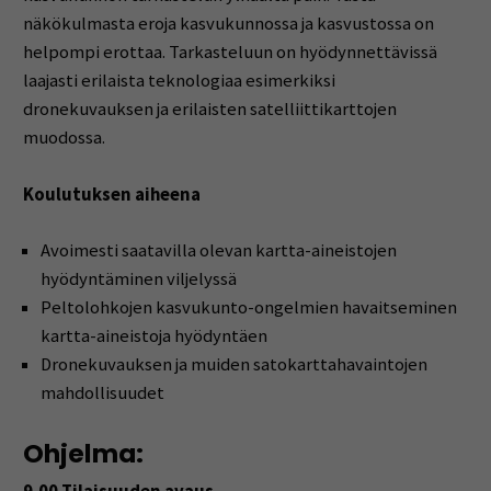
näkökulmasta eroja kasvukunnossa ja kasvustossa on
helpompi erottaa. Tarkasteluun on hyödynnettävissä
laajasti erilaista teknologiaa esimerkiksi
dronekuvauksen ja erilaisten satelliittikarttojen
muodossa.
Koulutuksen aiheena
Avoimesti saatavilla olevan kartta-aineistojen
hyödyntäminen viljelyssä
Peltolohkojen kasvukunto-ongelmien havaitseminen
kartta-aineistoja hyödyntäen
Dronekuvauksen ja muiden satokarttahavaintojen
mahdollisuudet
Ohjelma: