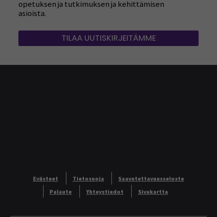
opetuksen ja tutkimuksen ja kehittämisen
asioista.
TILAA UUTISKIRJEITÄMME
Evästeet
Tietosuoja
Saavutettavuusseloste
Palaute
Yhteystiedot
Sivukartta