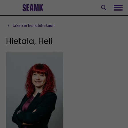
Siirry
sisältöön
Avaa
takaisin henkilöhakuun
Hietala, Heli