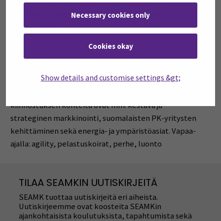
ja PK-yritysten hallitustyö (Kauppakamarin Hyväksytty
hallituksen jäsen, HHJ), uusiutuva energia,
Necessary cookies only
kylmätekniikka, lämpöpumput, tuotekehitys,
kiertotalous, projektinhallinta
Cookies okay
Muuta
Show details and customise settings &gt;
Olen ratkaisunetsijä, jolla on rohkeus kyseenalaistaa ja
intohimo kehittää sekä kehittyä. Työssäni erityisiä
kiinnostuksen kohteita ovat mm. kestävä ja
strateginen markkinointi, suomalaisten PK-yritysten
kehittäminen sekä energia- ja ympäristöasiat. Vapaa-
ajalla: agility, pelastuskoirat, perhe, luonto
TILAA SEAMKIN UUTISKIRJEITÄ
SEAMK tuottaa uutiskirjeitä eri aiheista.
Uutiskirjeemme ovat koosteita SEAMKin
ajankohtaisista koulutuksista, tapahtumista sekä