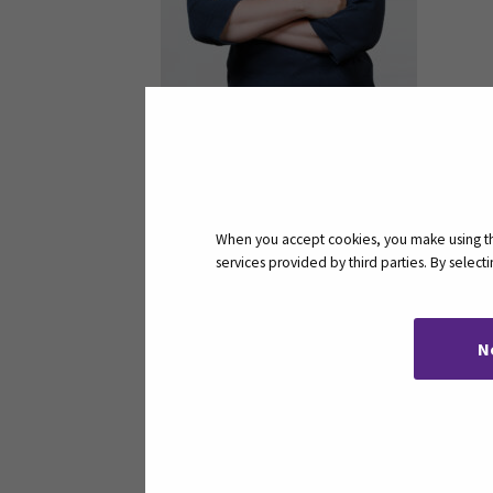
Yhteystiedot
Seinäjoen ammattikorkeakoulu SEAM
Otsikko:
Projektipäällikkö ja hankes
When you accept cookies, you make using the
services provided by third parties. By selec
puhelin:
+358408301257
sähköposti:
anu.palomaki@seamk.fi
LinkedIn
N
Tutkinto
Valtiotieteiden maisteri VTM