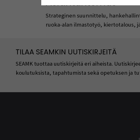
Asiantuntemus
Strateginen suunnittelu, hankehallint
ruoka-alan ilmastotyö, kiertotalous, j
TILAA SEAMKIN UUTISKIRJEITÄ
SEAMK tuottaa uutiskirjeitä eri aiheista. Uutiski
koulutuksista, tapahtumista sekä opetuksen ja tu