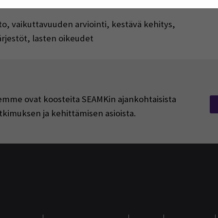
o, vaikuttavuuden arviointi, kestävä kehitys,
ärjestöt, lasten oikeudet
rjeemme ovat koosteita SEAMKin ajankohtaisista
tkimuksen ja kehittämisen asioista.