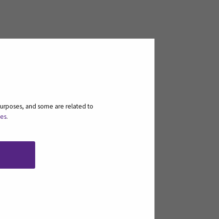
purposes, and some are related to
ies
.