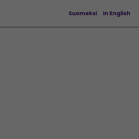
Suomeksi
In English
Vaihda kieltä