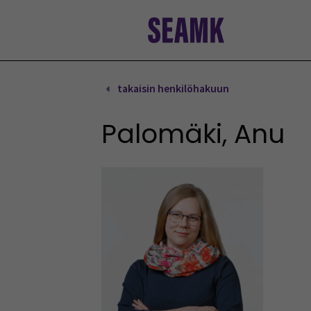
Siirry
sisältöön
takaisin henkilöhakuun
Palomäki, Anu