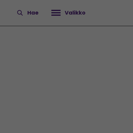
Hae
Valikko
Avaa valikko